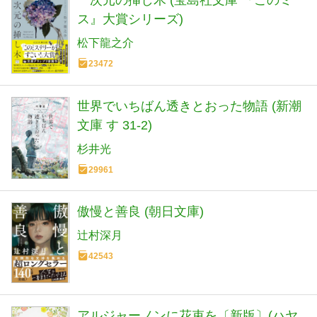
ス』大賞シリーズ)
松下龍之介
23472
世界でいちばん透きとおった物語 (新潮
文庫 す 31-2)
杉井光
29961
傲慢と善良 (朝日文庫)
辻村深月
42543
アルジャーノンに花束を〔新版〕(ハヤ