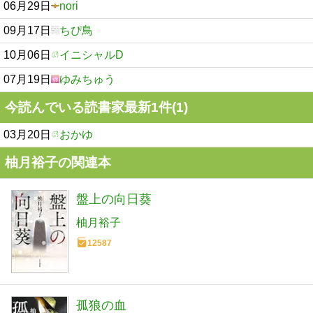
06月29日
nori
09月17日
ちぴ鳥
10月06日
イニシャルD
07月19日
ゆみちゅう
今読んでいる読書家最新1件(1)
03月20日
おかゆ
柚月裕子の関連本
盤上の向日葵
柚月裕子
12587
孤狼の血