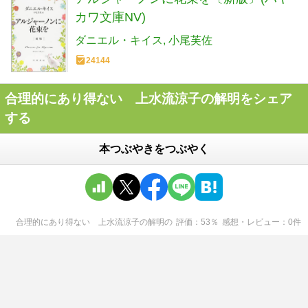
カワ文庫NV)
ダニエル・キイス
小尾芙佐
24144
合理的にあり得ない 上水流涼子の解明をシェア
する
本つぶやきをつぶやく
合理的にあり得ない 上水流涼子の解明
の
評価
53
％
感想・レビュー
0
件