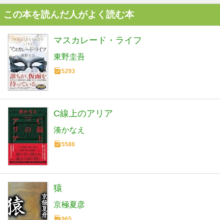
この本を読んだ人がよく読む本
マスカレード・ライフ
東野圭吾
5293
C線上のアリア
湊かなえ
5586
猿
京極夏彦
965