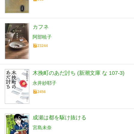
カフネ
阿部暁子
23244
木挽町のあだ討ち (新潮文庫 な 107-3)
永井紗耶子
2456
成瀬は都を駆け抜ける
宮島未奈