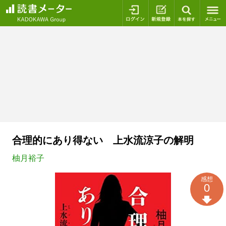
ログイン
新規登録
本を探
合理的にあり得ない 上水流涼子の解明
柚月裕子
感想
0