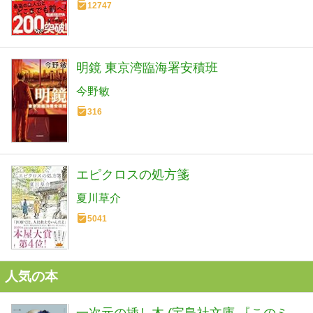
12747
明鏡 東京湾臨海署安積班
今野敏
316
エピクロスの処方箋
夏川草介
5041
人気の本
一次元の挿し木 (宝島社文庫 『このミ