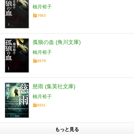
柚月裕子
7063
孤狼の血 (角川文庫)
柚月裕子
6579
慈雨 (集英社文庫)
柚月裕子
6551
もっと見る