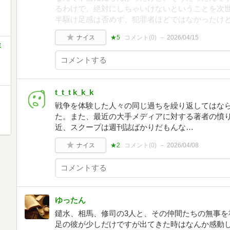
るわけで、絶対にしちゃいけないということを次
半駆け足感は否めず、犯罪者ほどではなかったけ
ナイス
★5
コメント(
0
)
2026/04/15
ミ
t_t_t k_k_k
戦争を体験した人々の同じ過ちを繰り返してはな
た。また、最近の大手メディアに対する著者の憤
近、スクープは週刊誌ばかりだもんな…
ナイス
★2
コメント(
0
)
2026/04/08
ゆったん
鑓水、相馬、修司の3人と、その仲間たちの無事を
足の彼が少しだけですが出てきた時はなんか感動し