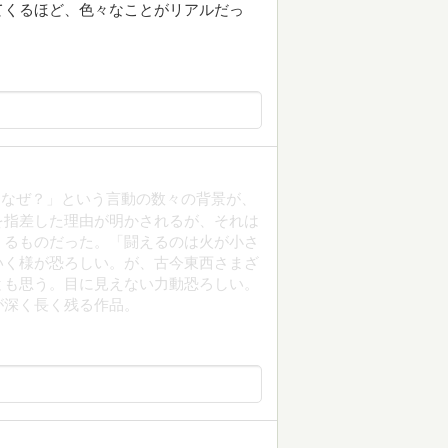
てくるほど、色々なことがリアルだっ
「なぜ？」という言動の数々の背景が、
を指差した理由が明かされるが、それは
くるものだった。「闘えるのは火が小さ
いく様が恐ろしい。が、古今東西さまざ
とも思う。目に見えない力動恐ろしい。
が深く長く残る作品。