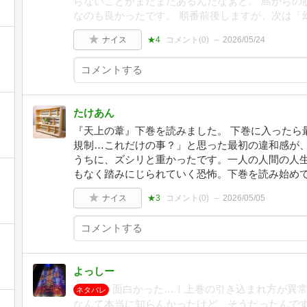
らないことがまだまだあるんだなぁと。 島からの
なのも良かったです。 順番前後しますが、次は「
ナイス
★4
コメント(
0
)
2026/05/24
たけあん
『天上の葦』下巻を読みました。 下巻に入ったら
規制…これだけの事？」と思った最初の違和感が
うちに、ズシリと重かったです。一人の人間の人
もなく踏みにじられていく恐怖。下巻を読み始め
ナイス
★3
コメント(
0
)
2026/05/05
よっしー
面白かった…！上巻の引き込まれ方が異
ネタバレ
なんて本当に知らんかったけど、そうだったんで