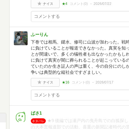
ナイス
★4
コメント(
0
)
2026/07/22
ふーりん
下巻では相馬、鑓水、修司に山波が加わった。戦
に負けていることが報道できなかった。真実を知
とが間違いで、多くの犠牲者も出なかったかもし
に負けて真実が闇に葬られることが起こっている
ていたのか生き証人の声は重く、今の自分にのし
争いは典型的な縦社会ですざましい。
ナイス
★16
コメント(
0
)
2026/07/17
ばさ1
★9 後編では瀬戸内の曳舟島での白狐探
ネタバレ
の大本営報道部での活動、喜重の新聞記者時代の