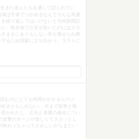
を生きた老人たちを通して語られてい
夷弾は手袋でつかめるなんてそんな馬鹿
とを繰り返してはいけないと当時新聞記
った。島全体で公安を欺いたのにはスカ
も今まさにありもしない罪を着せられ葬
を守るため国家に立ち向かう。ラストに
で読むのにとても時間がかかるんだけ
好きかもしれない。 今まで戦争と報
を惹かれたし、正光と喜重の過去につい
の攻撃のターンが楽しくてスカッとし
ズ終わっちゃってさみしいからまたい