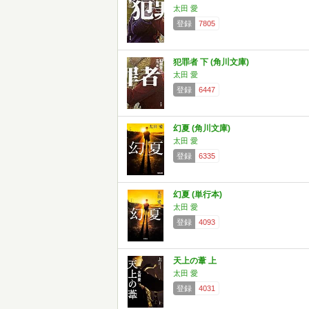
太田 愛
登録
7805
犯罪者 下 (角川文庫)
太田 愛
登録
6447
幻夏 (角川文庫)
太田 愛
登録
6335
幻夏 (単行本)
太田 愛
登録
4093
天上の葦 上
太田 愛
登録
4031