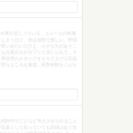
山火事が起こっている。ニュースの映像
てしまうほど、炎は強靭で激しい。野焼
が多いみたいだけど、小さな火があそこ
、山火事の火がダブって感じられて、そ
、興信所のスタッフをもろて上げて応援
苦茶なところも痛感。戦争体験をこんな
も戦時中のことなど考えさせられること
か言葉として知っていても詳細は全く知