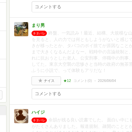
まり男
終盤、一気読み！最近、結構、大規模な
ネタバレ
を見ると、人の力では何ともしようがないと感じ
きが移ったとか、タバコのポイ捨てが原因なこと
まで大きくなるんだよなー。戦時中の言論統制と
れに抗おうとした老人、公安刑事、停職中の刑事
してた。東京大空襲の悲惨さと当時の政府の無茶
ふうに小説で、って体験もアリだな！
ナイス
★12
コメント(
0
)
2026/06/04
ハイジ
余韻が残る良い読書でした。 面白い中に
ネタバレ
がたくさんありました。報道規制、疎開のことと