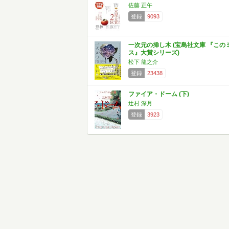
佐藤 正午
登録
9093
一次元の挿し木 (宝島社文庫 『この
ス』大賞シリーズ)
松下 龍之介
登録
23438
ファイア・ドーム (下)
辻村 深月
登録
3923