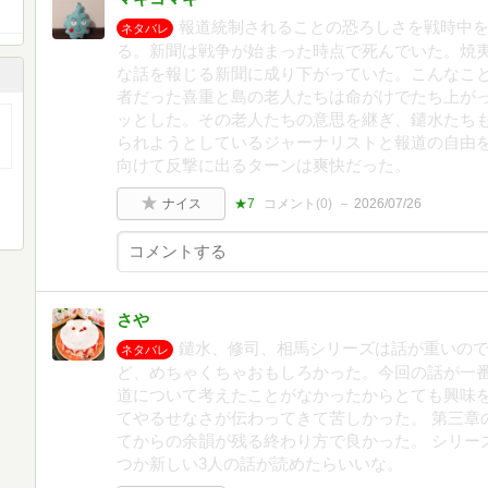
報道統制されることの恐ろしさを戦時中
ネタバレ
る。新聞は戦争が始まった時点で死んでいた。焼
な話を報じる新聞に成り下がっていた。こんなこ
者だった喜重と島の老人たちは命がけでたち上が
ッとした。その老人たちの意思を継ぎ、鑓水たち
られようとしているジャーナリストと報道の自由
向けて反撃に出るターンは爽快だった。
ナイス
★7
コメント(
0
)
2026/07/26
さや
鑓水、修司、相馬シリーズは話が重いの
ネタバレ
ど、めちゃくちゃおもしろかった。今回の話が一番
道について考えたことがなかったからとても興味
てやるせなさが伝わってきて苦しかった。 第三章
てからの余韻が残る終わり方で良かった。 シリー
つか新しい3人の話が読めたらいいな。