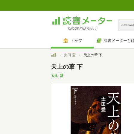
Amazo
トップ
読書メーターと
トップ
太田 愛
天上の葦 下
天上の葦 下
太田 愛