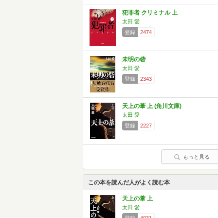
犯罪者 クリミナル 上
太田 愛
登録
2474
未明の砦
太田 愛
登録
2343
天上の葦 上 (角川文庫)
太田 愛
登録
2227
もっと見る
この本を読んだ人がよく読む本
天上の葦 上
太田 愛