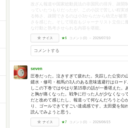
改ざん報道や国家総動員法の非国民の排斥、疎開
っていたつもりだったが、この小説で苦しい程実
る怖さ、疎開できるのは小3からだから幼児が被害
さを感じた。そして現在もジャーナリスト立住に
な行動と熟考させられる内容を堪能。
ナイス
★6
コメント(
0
)
2026/07/10
seven
圧巻だった。泣きすぎて疲れた。失踪した公安の
鑓水・修司・相馬の3人のある意味逃避行はロード
しこの下巻ではやはり第15章の話が一番堪えた。
と胸が痛くなった。戦争に行った人が少なくなっ
だと改めて感じたし、報道って何なんだろうと心
り、ゴールできてすごい達成感です。太田愛を知れ
読んでみようと思う。
ナイス
★7
コメント(
0
)
2026/06/15