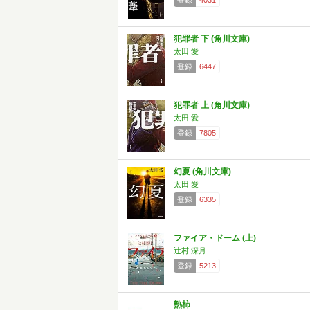
登録
4031
犯罪者 下 (角川文庫)
太田 愛
登録
6447
犯罪者 上 (角川文庫)
太田 愛
登録
7805
幻夏 (角川文庫)
太田 愛
登録
6335
ファイア・ドーム (上)
辻村 深月
登録
5213
熟柿