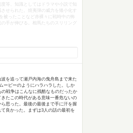
制度等、知識としてはドラマや小説で知
感させられた。焼夷弾の威力を矮小化す
を被ったことなど赤裸々に戦時中の怖
魔の手が伸びる。相馬たちのスリリング
山波を追って瀬戸内海の曳舟島まで来た
ムービーのようにハラハラした。しか
あの戦争はこんなに残酷なものだったか
てきたこの時代がある意味一番危ないの
から思った。最後の最後まで手に汗を握
て良かった。まずは3人の話の最初を