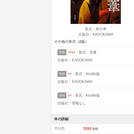
形式：単行本
出版社：KADOKAWA
その他の形式（β版）
形式：文庫
登録
2094
出版社：KADOKAWA
形式：Kindle版
登録
60
出版社：KADOKAWA
形式：Kindle版
登録
44
出版社：情報なし
本の詳細
登録数
3260
登録