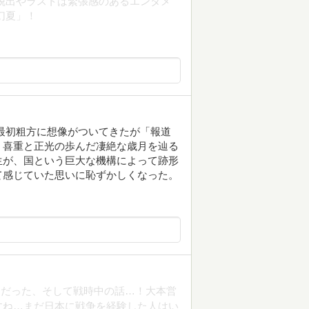
脱出やラストは緊張感のあるエンタメ
幻夏」！
最初粗方に想像がついてきたが「報道
、喜重と正光の歩んだ凄絶な歳月を辿る
生が、国という巨大な機構によって跡形
て感じていた思いに恥ずかしくなった。
常だった、そして戦時中の話…！大本営
すね…まだ日本に戦争を経験した人はい