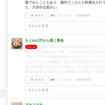
像でみたこともあり、脳内でこちらも映像化され
た。大田作品面白い。
ナイス
★4
コメント(
0
)
2026/08/07
ちくわの穴から覗く景色
上巻の戦争を経験された年齢の方たちの
ネタバレ
厚く丁寧に描かれた下巻。ラスト正光が渋谷の空
予想できず且つ物語の結末としてとてもしっくり
なうちだけ」が印象的。抗えぬ力に飲み込まれて
まな国で似たようなことが起こっているんだろう
鑓水の過去も描かれより人物像が立体的に。余韻
ナイス
★6
コメント(
0
)
2026/08/04
マキコマキ