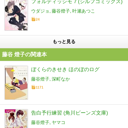
フォルティッシモ 7 (シルフコミックス)
ウダジョ
藤谷燈子
叶瀬あつこ
24
もっと見る
藤谷 燈子の関連本
ぼくらのきせき ほのぼのログ
藤谷燈子
深町なか
1171
告白予行練習 (角川ビーンズ文庫)
藤谷燈子
ヤマコ