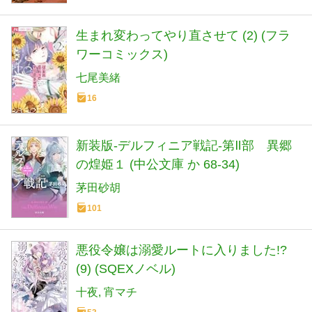
生まれ変わってやり直させて (2) (フラ
ワーコミックス)
七尾美緒
16
新装版-デルフィニア戦記-第Ⅱ部 異郷
の煌姫１ (中公文庫 か 68-34)
茅田砂胡
101
悪役令嬢は溺愛ルートに入りました!?
(9) (SQEXノベル)
十夜
宵マチ