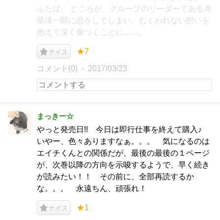
ふたば。 ところが、グループのリーダーである赤
星瑛一郎に恋をしてしまい、むくわれない想いを
抱えて深く傷つくことに……。
★7
ナイス
コメント(0)
2017/03/23
まっきー☆
やっと発売日!! 今日は即行仕事を終えて購入♪
いやー、色々ありますなぁ。。。 気になるのは
エイチくんとの関係だが、最後の最後の１ページ
が、次巻以降の方向を示唆するようで、早く続き
が読みたい！！ その前に、全部再読するか
な。。。 永遠ちん、頑張れ！
★1
ナイス