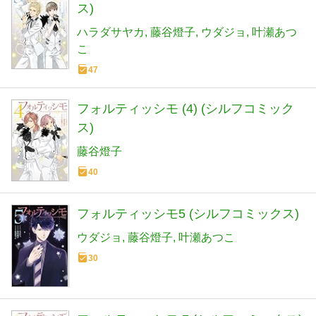
ス)
ハラダサヤカ
藤谷燈子
ウダジョ
叶瀬あつ
こ
47
フォルティッシモ (4) (シルフコミック
ス)
藤谷燈子
40
フォルティッシモ5 (シルフコミックス)
ウダジョ
藤谷燈子
叶瀬あつこ
30