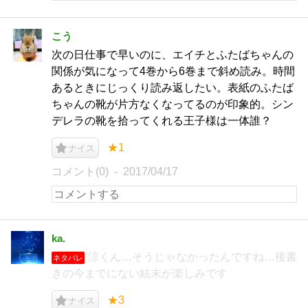
こう
次の日仕事で早いのに、エイチとふたばちゃんの
関係が気になって4巻から6巻まで斜め読み。時間
あるときにじっくり読み返したい。表紙のふたば
ちゃんの靴が片方なくなってるのが印象的。シン
デレラの靴を拾ってくれる王子様は一体誰？
★1
ナイス
コメント(0)
2017/04/17
ka.
涼くん…そうじゃなかったんですね…後書
ネタバレ
きの今までにない結末が楽しみです
★3
ナイス