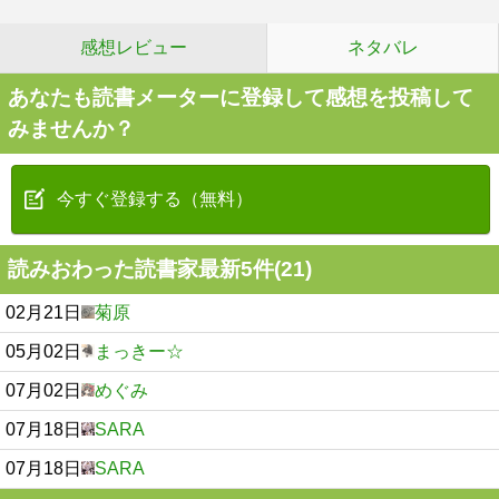
感想レビュー
ネタバレ
あなたも読書メーターに登録して感想を投稿して
みませんか？
今すぐ登録する（無料）
読みおわった読書家最新5件(21)
02月21日
菊原
05月02日
まっきー☆
07月02日
めぐみ
07月18日
SARA
07月18日
SARA