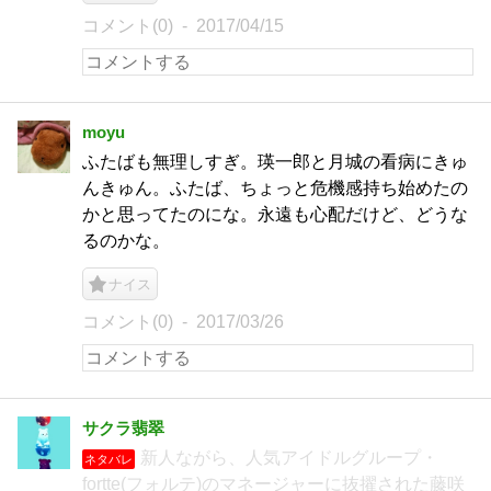
コメント(0)
2017/04/15
moyu
ふたばも無理しすぎ。瑛一郎と月城の看病にきゅ
んきゅん。ふたば、ちょっと危機感持ち始めたの
かと思ってたのにな。永遠も心配だけど、どうな
るのかな。
ナイス
コメント(0)
2017/03/26
サクラ翡翠
新人ながら、人気アイドルグループ・
ネタバレ
fortte(フォルテ)のマネージャーに抜擢された藤咲