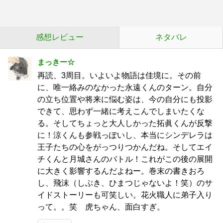
感想レビュー
ネタバレ
まっきー☆
再読、3周目。いよいよ物語は佳境に。その前
に、唯一絡みのなかった永遠くんのターン。自分
の立ち位置や将来に悩む姿は、今の自分にも投影
できて、思わず一緒に考えこんでしまいたくな
る。そしてちょっと大人しかった拓眞くんが反撃
に！涼くんも参戦っぽいし、本当にシンデレラは
王子たちの心をがっつりつかんだね。そしてエイ
チくんと月城さんのバトル！これがこの後の展開
に大きく影響するんだよねー。巻末の書きおろ
し、飛沫（しぶき、ひまつじゃないよ！笑）のサ
イドストーリーも可笑しい。花火職人に弟子入り
って。。笑 虎ちゃん、面白すぎ。