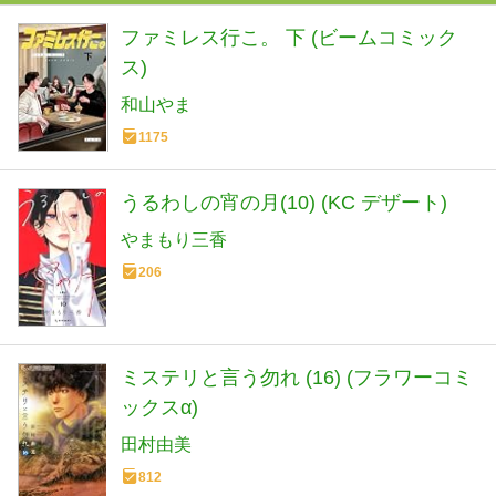
ファミレス行こ。 下 (ビームコミック
ス)
和山やま
1175
うるわしの宵の月(10) (KC デザート)
やまもり三香
206
ミステリと言う勿れ (16) (フラワーコミ
ックスα)
田村由美
812