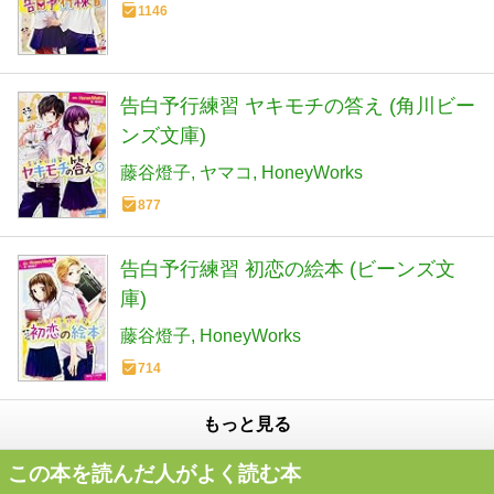
1146
告白予行練習 ヤキモチの答え (角川ビー
ンズ文庫)
藤谷燈子
ヤマコ
HoneyWorks
877
告白予行練習 初恋の絵本 (ビーンズ文
庫)
藤谷燈子
HoneyWorks
714
もっと見る
この本を読んだ人がよく読む本