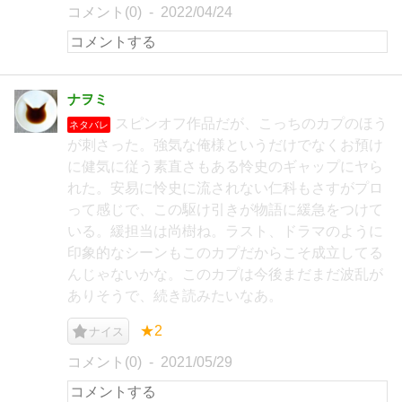
コメント(0)
2022/04/24
ナヲミ
スピンオフ作品だが、こっちのカプのほう
ネタバレ
が刺さった。強気な俺様というだけでなくお預け
に健気に従う素直さもある怜史のギャップにヤら
れた。安易に怜史に流されない仁科もさすがプロ
って感じで、この駆け引きが物語に緩急をつけて
いる。緩担当は尚樹ね。ラスト、ドラマのように
印象的なシーンもこのカプだからこそ成立してる
んじゃないかな。このカプは今後まだまだ波乱が
ありそうで、続き読みたいなあ。
★2
ナイス
コメント(0)
2021/05/29