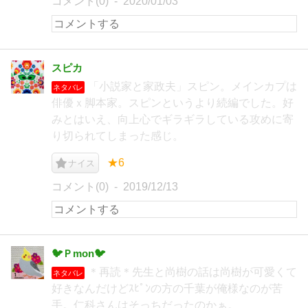
コメント(0)
2020/01/03
スピカ
「小説家と家政夫」スピン。メインカプは
ネタバレ
俳優ｘ脚本家。スピンというより続編でした。好
みとはいえ、向上心でギラギラしている攻めに寄
り切られてしまった感じ。
★6
ナイス
コメント(0)
2019/12/13
🐦Ｐmon🐦
＊再読＊先生と尚樹の話は尚樹が可愛くて
ネタバレ
好きなんだけどｽﾋﾟﾝの方の千葉が俺様なのが苦
手。仁科さんはそっちだったのかぁ。