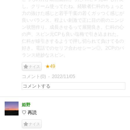
し。クリーム使ってたね。経験者仁科のちょっと
力の抜けた感じと若手千葉の若くガッつく感じが
良いバランス。程よい刺激で正に目の前のニンジ
ン状態作り、成長させるって展開良き。仁科の心
の声、スピン元CPも良い塩梅で引き込まれた。
仁科が線引きするようで押し切られて負けてるの
好き。電話でのセリフ合わせシーン◎。2CPのバ
ランス絶妙なスピン。
★49
ナイス
コメント(0)
2022/11/05
姫野
♡ 再読
ナイス