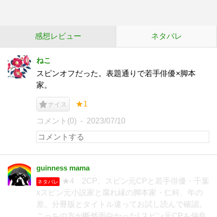
感想レビュー
ネタバレ
ねこ
スピンオフだった。表題通りで若手俳優×脚本
家。
★1
ナイス
コメント(0)
2023/07/10
guinness mama
★4 2CP、スピン元CPと若手俳優・千葉
ネタバレ
xスピン元小説家と腐れ縁の脚本家・仁科、年の
差。分冊版とタイトル違ってお試し読んで確認。
こっちの方が断然面白かった! スピン元CPも仲良