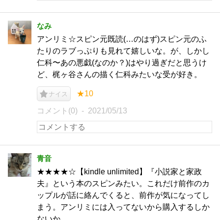
なみ
アンリミ☆スピン元既読(…のはず)スピン元のふ
たりのラブっぷりも見れて嬉しいな。が、しかし
仁科〜あの悪戯(なのか？)はやり過ぎだと思うけ
ど、梶ヶ谷さんの描く仁科みたいな受が好き。
★10
ナイス
コメント(0)
2021/05/13
青音
★★★★☆【kindle unlimited】『小説家と家政
夫』という本のスピンみたい。これだけ前作のカ
ップルが話に絡んでくると、前作が気になってし
まう。アンリミには入ってないから購入するしか
ないか。