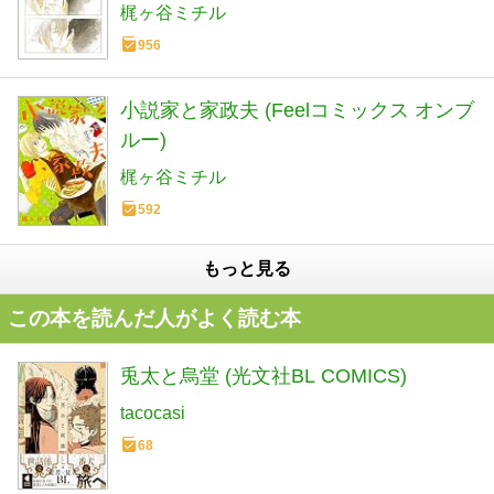
梶ヶ谷ミチル
956
小説家と家政夫 (Feelコミックス オンブ
ルー)
梶ヶ谷ミチル
592
もっと見る
この本を読んだ人がよく読む本
兎太と烏堂 (光文社BL COMICS)
tacocasi
68