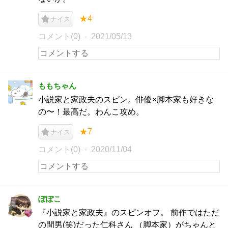
★4
ナイス
コメント(0)
2021/05/13
ももちゃん
小説家と家政夫のスピン。俳優×脚本家も好きな
の〜！最高だ。わんこ攻め。
★7
ナイス
コメント(0)
2020/11/04
ぽぽこ
『小説家と家政夫』のスピンオフ。 前作ではただ
の間男(笑)だった仁科さん （脚本家）がちゃんと