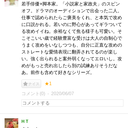
若手俳優×脚本家。「小説家と家政夫」のスピン
オフ。ドラマのオーディションで出会った二人。
仕事で認められたらご褒美をくれ、と本気で攻め
に口説かれる。若いのに野心があってギラついて
る攻めイイね。余裕なくて焦る様子も可愛い。そ
こそこいい歳で経験豊富な受けは大人の自制心で
うまく攻めをいなしつつも、自分に正直な攻めの
ストレートな愛情表現に翻弄されてるのが楽し
い。強く出られると案外弱くなってエロいし。攻
めがもっと売れ出したら別の試練ありそうだな
あ。前作も含めて好きなシリーズ。
★1
ナイス
コメント(0)
2020/06/07
H T