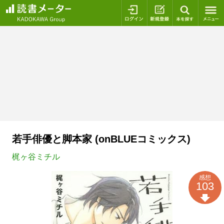
ログイン
新規登録
本を探
若手俳優と脚本家 (onBLUEコミックス)
梶ヶ谷ミチル
感想
103