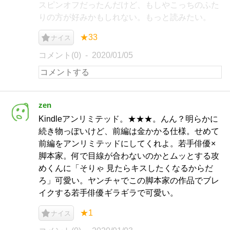
スピンオフだったんだけど、もしやこっちのふた
りの方が好みかもしれない。もっと読みたい。
★33
ナイス
コメント(0)
2020/01/05
zen
Kindleアンリミテッド。★★★。んん？明らかに
続き物っぽいけど、前編は金かかる仕様。せめて
前編をアンリミテッドにしてくれよ。若手俳優×
脚本家。何で目線が合わないのかとムッとする攻
めくんに「そりゃ 見たらキスしたくなるからだ
ろ」可愛い。ヤンチャでこの脚本家の作品でブレ
イクする若手俳優ギラギラで可愛い。
★1
ナイス