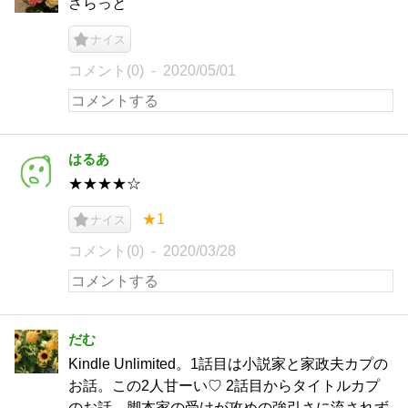
さらっと
ナイス
コメント(0)
2020/05/01
はるあ
★★★★☆
★1
ナイス
コメント(0)
2020/03/28
だむ
Kindle Unlimited。1話目は小説家と家政夫カプの
お話。この2人甘ーい♡ 2話目からタイトルカプ
のお話。脚本家の受けが攻めの強引さに流されず