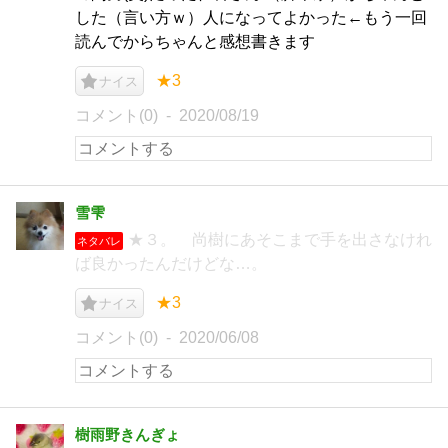
した（言い方ｗ）人になってよかった←もう一回
読んでからちゃんと感想書きます
★3
ナイス
コメント(0)
2020/08/19
雪雫
★３。 尚樹にあそこまで手を出さなけれ
ネタバレ
ば良かったんだけどな…。
★3
ナイス
コメント(0)
2020/06/08
樹雨野きんぎょ