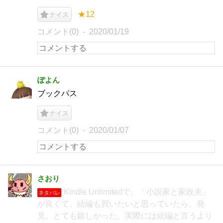
★12
ナイス
コメント(0)
2020/01/19
ぽよん
ブックパス
ナイス
コメント(0)
2020/01/07
さおり
Kindle Unlimitedで。「小説家と家政夫」
ネタバレ
が良くて、続編も買いたいと思っていたら、発
見。とても嬉しかった。実際には続編と言うより