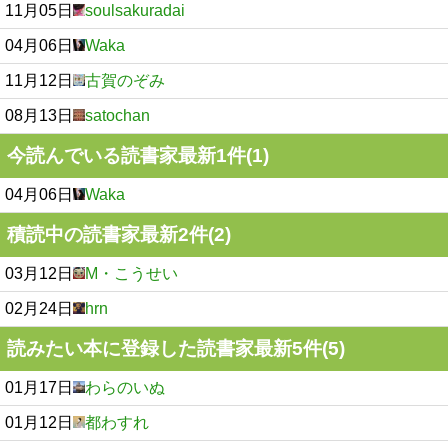
11月05日
soulsakuradai
04月06日
Waka
11月12日
古賀のぞみ
08月13日
satochan
今読んでいる読書家最新1件(1)
04月06日
Waka
積読中の読書家最新2件(2)
03月12日
M・こうせい
02月24日
hrn
読みたい本に登録した読書家最新5件(5)
01月17日
わらのいぬ
01月12日
都わすれ