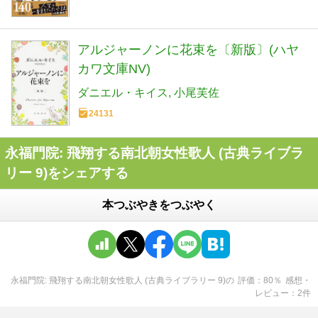
アルジャーノンに花束を〔新版〕(ハヤ
カワ文庫NV)
ダニエル・キイス
小尾芙佐
24131
永福門院: 飛翔する南北朝女性歌人 (古典ライブラ
リー 9)をシェアする
本つぶやきをつぶやく
永福門院: 飛翔する南北朝女性歌人 (古典ライブラリー 9)
の
評価
80
％
感想・
レビュー
2
件