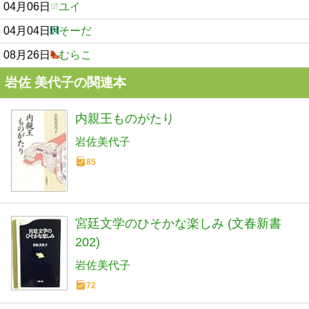
04月06日
ユイ
04月04日
そーだ
08月26日
むらこ
岩佐 美代子の関連本
内親王ものがたり
岩佐美代子
85
宮廷文学のひそかな楽しみ (文春新書
202)
岩佐美代子
72