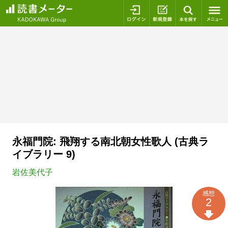
ログイン
新規登録
本を探
永福門院: 飛翔する南北朝女性歌人 (古典ラ
イブラリー 9)
岩佐美代子
感想
2