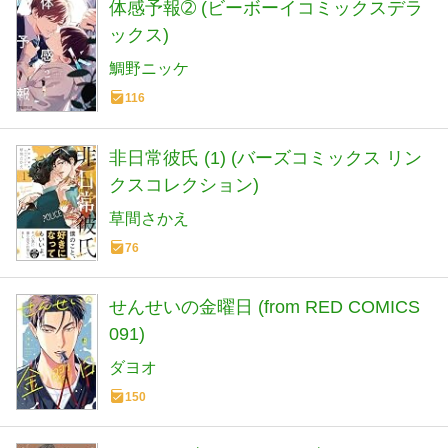
体感予報➁ (ビーボーイコミックスデラ
ックス)
鯛野ニッケ
116
非日常彼氏 (1) (バーズコミックス リン
クスコレクション)
草間さかえ
76
せんせいの金曜日 (from RED COMICS
091)
ダヨオ
150