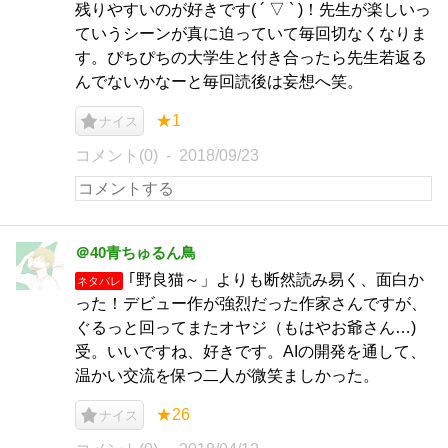
残りやすいのが好きです( ´ ▽ ` )！先生が楽しいっ
ていうシーンが真に迫っていて毎回切なくなりま
す。ぴちぴちの大学生と付き合ったら先生若返る
んでないかなーと毎回読後は妄想へ笑。
★1
ナイス
コメント(0)
2018/09/23
＠40青ちゅるん鳥
｢野良猫～」よりも断然読み易く、面白か
ネタバレ
った！デビュー作が強烈だった作家さんですが、
ぐるっと回ってまたオヤジ（もはやお爺さん…)
受。いいですね、好きです。AIの開発を通して、
温かい交流を保つ二人が微笑ましかった。
★26
ナイス