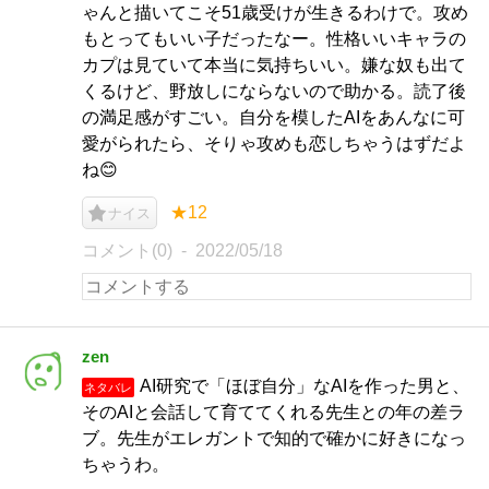
ゃんと描いてこそ51歳受けが生きるわけで。攻め
もとってもいい子だったなー。性格いいキャラの
カプは見ていて本当に気持ちいい。嫌な奴も出て
くるけど、野放しにならないので助かる。読了後
の満足感がすごい。自分を模したAIをあんなに可
愛がられたら、そりゃ攻めも恋しちゃうはずだよ
ね😊
★12
ナイス
コメント(0)
2022/05/18
zen
AI研究で「ほぼ自分」なAIを作った男と、
ネタバレ
そのAIと会話して育ててくれる先生との年の差ラ
ブ。先生がエレガントで知的で確かに好きになっ
ちゃうわ。