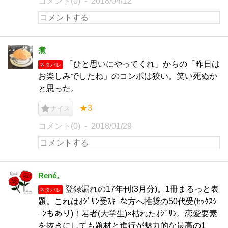
コメント(0)
2018/04/12
煮
「ひと思いにやってくれ」からの「昨日は
ネタバレ
お楽しみでしたね」のコンボは狡い。笑い死ぬか
と思った。
★3
ナイス
コメント(0)
2018/01/29
René。
登録漏れの17年刊(3月分)。1冊まるっと表
ネタバレ
題。これはｵｼﾞｻﾝ受ｽｷｰな方へ推奨の50代受(ｾｯｸｽｼ
ｰﾝもあり)！若者(大学生)×枯れたｵｼﾞｻﾝ。恋愛要素
を抜きにしても題材と進行が魅力的な最高の1