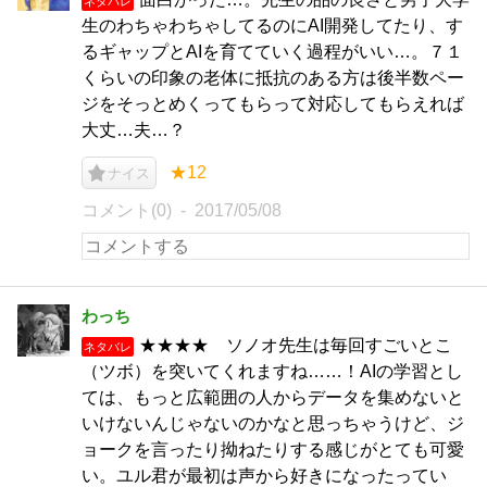
ネタバレ
生のわちゃわちゃしてるのにAI開発してたり、す
るギャップとAIを育てていく過程がいい…。７１
くらいの印象の老体に抵抗のある方は後半数ペー
ジをそっとめくってもらって対応してもらえれば
大丈…夫…？
★12
ナイス
コメント(0)
2017/05/08
わっち
★★★★ ソノオ先生は毎回すごいとこ
ネタバレ
（ツボ）を突いてくれますね……！AIの学習とし
ては、もっと広範囲の人からデータを集めないと
いけないんじゃないのかなと思っちゃうけど、ジ
ョークを言ったり拗ねたりする感じがとても可愛
い。ユル君が最初は声から好きになったってい