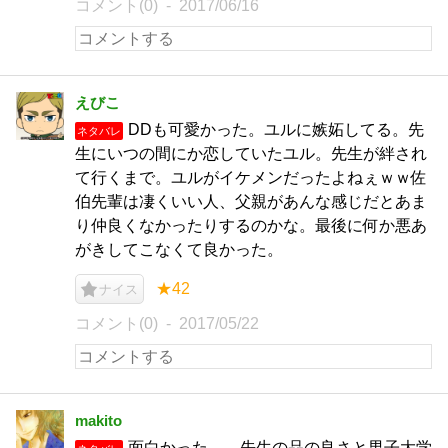
コメント(0)
2017/06/16
えびこ
DDも可愛かった。ユルに嫉妬してる。先
ネタバレ
生にいつの間にか恋していたユル。先生が絆され
て行くまで。ユルがイケメンだったよねぇｗｗ佐
伯先輩は凄くいい人、父親があんな感じだとあま
り仲良くなかったりするのかな。最後に何か悪あ
がきしてこなくて良かった。
★42
ナイス
コメント(0)
2017/05/22
makito
面白かった…。先生の品の良さと男子大学