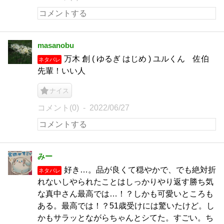
masanobu
万木 創 ( ゆるぎ はじめ ) ユルくん 佐伯
ネタバレ
先輩！いい人
ナイス
コメント(0)
2022/06/27
みー
好き…。品が良くて穏やかで、でも絶対折
ネタバレ
れないしやられたことはしっかりやり返す勝ち気
な真中さん最高では…！？しかも可愛いところも
ある。最高では！？51歳受けには驚いたけど。し
かもサラッとながらちゃんとシてた。すごい。ち