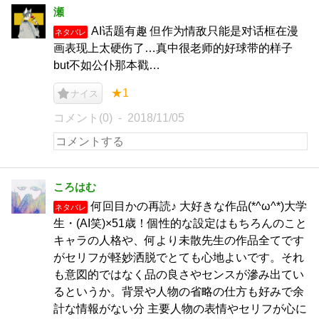
瀬
AI话题有趣 但作为情敌只能是对话框在漫
ネタバレ
画表现上太硬伤了…真中很老师的好球带的样子
but不如公仆那本戳…
★1
ナイス
コメント(0)
2018/11/05
ころはむ
何回目かの再読♪ 大好きな作品(*^ω^*)大学
ネタバレ
生・(AI笑)×51歳！個性的な設定はもちろんのこと
キャラの人格や、何より未散先生の作品全てです
がセリフが軽妙洒脱でとても心地よいです。それ
も意図的ではなく品の良さやセンスが滲み出てい
るというか。背景や人物の省略の仕方も好みで余
計な情報がない分 主要人物の表情やセリフが心に