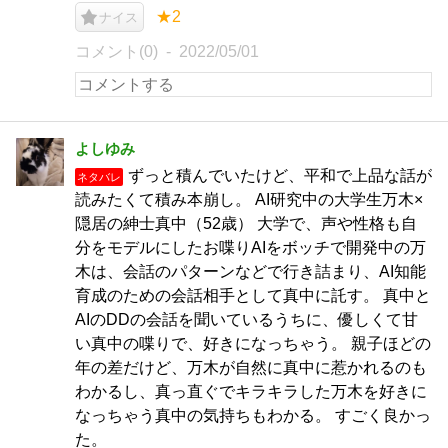
★2
ナイス
コメント(0)
2022/05/01
よしゆみ
ずっと積んでいたけど、平和で上品な話が
ネタバレ
読みたくて積み本崩し。 AI研究中の大学生万木×
隠居の紳士真中（52歳） 大学で、声や性格も自
分をモデルにしたお喋りAIをボッチで開発中の万
木は、会話のパターンなどで行き詰まり、AI知能
育成のための会話相手として真中に託す。 真中と
AIのDDの会話を聞いているうちに、優しくて甘
い真中の喋りで、好きになっちゃう。 親子ほどの
年の差だけど、万木が自然に真中に惹かれるのも
わかるし、真っ直ぐでキラキラした万木を好きに
なっちゃう真中の気持ちもわかる。 すごく良かっ
た。