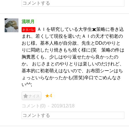
流咲月
ＡＩを研究している大学生✖️策略に巻き込
ネタバレ
まれ、若くして現役を退いたＡＩの天才で初老の
おじ様。基本人格が自分故、先生とDDのやりと
りに悶絶したり焼きもち焼く様に(笑 策略の件は
胸糞悪くも、少しはやり返せたから良かったの
か。 おじさまとのやりとりは楽しいのだけれど、
基本的に初老萌えはないので、お布団シーンはち
ょっといらなかったかも(苦笑)辛口でごめんなさ
い^^;
★4
ナイス
コメント(0)
2019/12/18