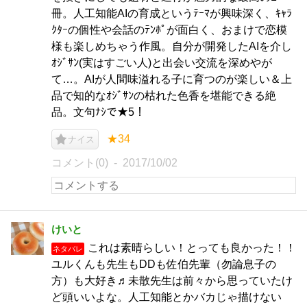
冊。人工知能AIの育成というﾃｰﾏが興味深く、ｷｬﾗ
ｸﾀｰの個性や会話のﾃﾝﾎﾟが面白く、おまけで恋模
様も楽しめちゃう作風。自分が開発したAIを介し
ｵｼﾞｻﾝ(実はすごい人)と出会い交流を深めやが
て…。AIが人間味溢れる子に育つのが楽しい＆上
品で知的なｵｼﾞｻﾝの枯れた色香を堪能できる絶
品。文句ﾅｼで★5！
★34
ナイス
コメント(0)
2017/10/02
けいと
これは素晴らしい！とっても良かった！！
ネタバレ
ユルくんも先生もDDも佐伯先輩（勿論息子の
方）も大好き♬未散先生は前々から思っていたけ
ど頭いいよな。人工知能とかバカじゃ描けない