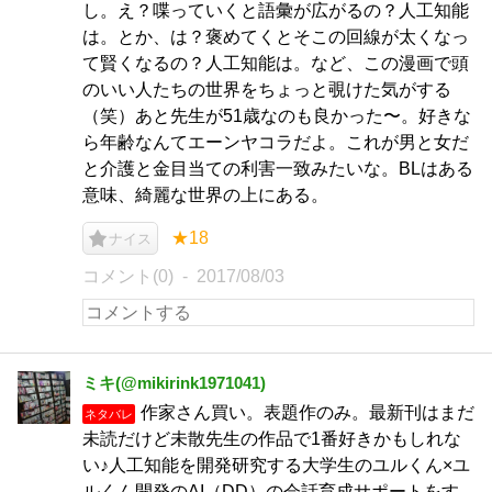
し。え？喋っていくと語彙が広がるの？人工知能
は。とか、は？褒めてくとそこの回線が太くなっ
て賢くなるの？人工知能は。など、この漫画で頭
のいい人たちの世界をちょっと覗けた気がする
（笑）あと先生が51歳なのも良かった〜。好きな
ら年齢なんてエーンヤコラだよ。これが男と女だ
と介護と金目当ての利害一致みたいな。BLはある
意味、綺麗な世界の上にある。
★18
ナイス
コメント(0)
2017/08/03
ミキ(@mikirink1971041)
作家さん買い。表題作のみ。最新刊はまだ
ネタバレ
未読だけど未散先生の作品で1番好きかもしれな
い♪人工知能を開発研究する大学生のユルくん×ユ
ルくん開発のAI（DD）の会話育成サポートをす