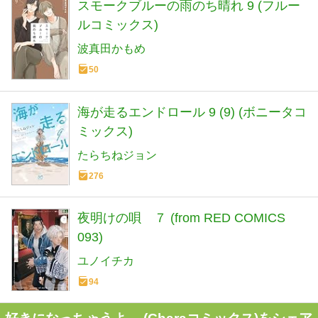
スモークブルーの雨のち晴れ 9 (フルー
ルコミックス)
波真田かもめ
50
海が走るエンドロール 9 (9) (ボニータコ
ミックス)
たらちねジョン
276
夜明けの唄 ７ (from RED COMICS
093)
ユノイチカ
94