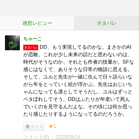
感想レビュー
ネタバレ
ちゃーこ
DD、もう実現してるのかな。まさかのAI
ネタバレ
が恋敵。これが少し未来の話だと思わないのは、
時代がそうなのか、それとも作者の技量か。SFな
感じはなくて、ありそうな日常の物語に思える。
そして、ユルと先生が一緒に住んで日々語らいな
がら年をとっていく絵が浮かぶ。先生はおじいち
ゃんになっても凛としてそうだし、ユルはずっと
ベタぼれしてそう。DDはふたりが年老いて死ん
でいくのを見守るんだよな。その頃には何か思っ
たり感じたりするようになってるのだろうか。
★1
ナイス
コメント(0)
2023/09/14