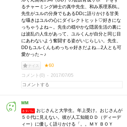
るチャーミング紳士の真中先生、和み系理系BL。
先生がユルの分身でもあるDDに語りかける甘美
な囁きはユルの心にダイレクトヒット♡好きにな
っちゃうよね～。先生の穏やかな隠居生活の裏に
は波乱の人生があって、ユルくんが自分と同じ目
にあわないよう奮闘する姿がいじらしい。先生、
DDもユルくんもめっちゃ好きだよね…2人とも可
愛かった～♪
★60
ナイス
コメント(0)
2017/07/05
MM
おじさんと大学生。年上受け。おじさんが
ネタバレ
５０代に見えない。彼が人工知能ＤＤ（ディーデ
ィー）に優しく語りかける「。。ＭＹ ＢＯＹ