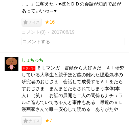
。。」に萌えた～♥彼とＤＤの会話が知的で品が
あっていいわ～♥
★16
ナイス
コメント(0)
2017/06/19
しょちっち
ＢＬマンガ 冒頭から大好きだ ＡＩ研究
ネタバレ
している大学生と親子ほど歳の離れた隠退気味の
研究者のおじさま 会話して成長するＡＩをたら
すおじさま まんまとたらされてしまう本体(本
人）（笑） お話の展開も二人の関係もナチュラ
ルに進んでいてちゃんと事件もある 最近のＢＬ
漫画家さんで唯一安心して読める ありがたや
★7
ナイス