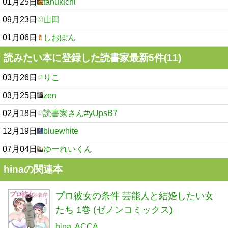
01月25日
tanukichi
09月23日
山田
01月06日
しおぽん
読みたい本に登録した読書家最新5件(11)
03月26日
りこ
03月25日
zen
02月18日
読書家さん#yUpsB7
12月19日
bluewhite
07月04日
ゆーれいくん
hinaの関連本
プロ彼女の条件 芸能人と結婚したい女
たち 1巻 (ゼノンコミックス)
hina
ACCA