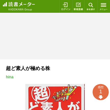
ログイン
新規登録
本を探
超ど素人が極める株
hina
感想
1