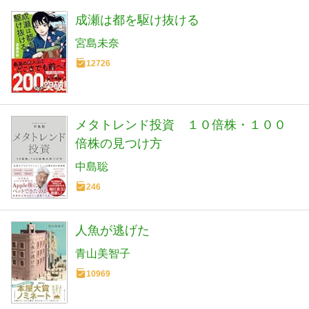
成瀬は都を駆け抜ける
宮島未奈
12726
メタトレンド投資 １０倍株・１００
倍株の見つけ方
中島聡
246
人魚が逃げた
青山美智子
10969