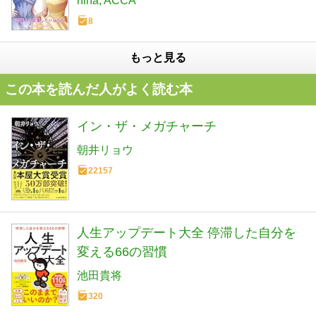
hina
ACCA
8
もっと見る
この本を読んだ人がよく読む本
イン・ザ・メガチャーチ
朝井リョウ
22157
人生アップデート大全 停滞した自分を
変える66の習慣
池田貴将
320