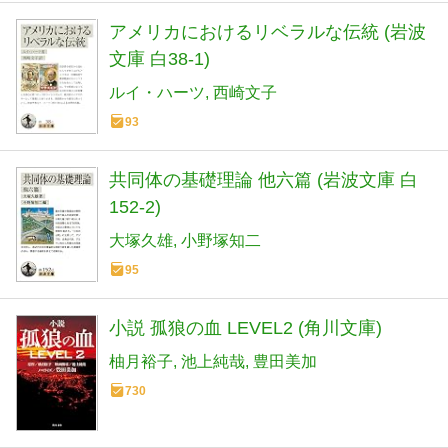
アメリカにおけるリベラルな伝統 (岩波
文庫 白38-1)
ルイ・ハーツ
西崎文子
93
共同体の基礎理論 他六篇 (岩波文庫 白
152-2)
大塚久雄
小野塚知二
95
小説 孤狼の血 LEVEL2 (角川文庫)
柚月裕子
池上純哉
豊田美加
730