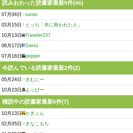
読みおわった読書家最新5件(46)
07月04日
suisei
03月15日
とっち「本に救われた人」
10月13日
Traveler337
08月17日
Sierra
07月16日
pepper
今読んでいる読書家最新2件(2)
05月24日
きむにー
10月23日
よっぴー
積読中の読書家最新5件(7)
10月13日
かきょん
02月05日
きなこもち