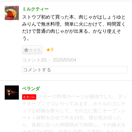
ミルクティー
ストウブ初めて買った本。肉じゃがはしょうゆと
みりんで無水料理。簡単に火にかけて、時間置く
だけで普通の肉じゃがが出来る。かなり使えそ
う。
★9
ナイス
コメント(0)
2020/05/04
ベランダ
スモーク料理のページが最強でした。ダッ
ネタバレ
チオーブンでコレやってみます。ホイルの上にチ
ップと砂糖を散らして、その上に直にオーブンシ
ート＋材料をのせて中火10分。煙が充分回った
ら、食材に合った時間弱火で加熱し、その後火を
止めて2〜30分。余熱も活用して美味しそうなス