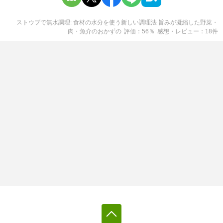
ストウブで無水調理: 食材の水分を使う新しい調理法 旨みが凝縮した野菜・
肉・魚介のおかず
の
評価
56
％
感想・レビュー
18
件