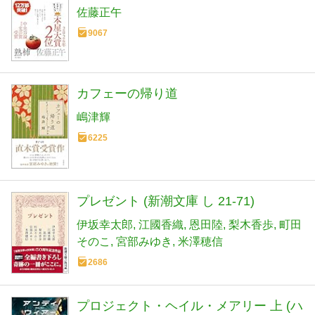
佐藤正午
9067
カフェーの帰り道
嶋津輝
6225
プレゼント (新潮文庫 し 21-71)
伊坂幸太郎
江國香織
恩田陸
梨木香歩
町田
そのこ
宮部みゆき
米澤穂信
2686
プロジェクト・ヘイル・メアリー 上 (ハ