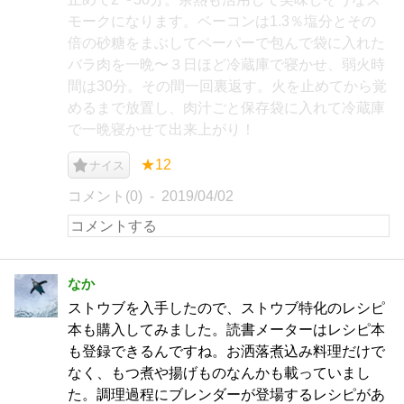
モークになります。ベーコンは1.3％塩分とその
倍の砂糖をまぶしてペーパーで包んで袋に入れた
バラ肉を一晩〜３日ほど冷蔵庫で寝かせ、弱火時
間は30分。その間一回裏返す。火を止めてから覚
めるまで放置し、肉汁ごと保存袋に入れて冷蔵庫
で一晩寝かせて出来上がり！
★12
ナイス
コメント(0)
2019/04/02
なか
ストウブを入手したので、ストウブ特化のレシピ
本も購入してみました。読書メーターはレシピ本
も登録できるんですね。お洒落煮込み料理だけで
なく、もつ煮や揚げものなんかも載っていまし
た。調理過程にブレンダーが登場するレシピがあ