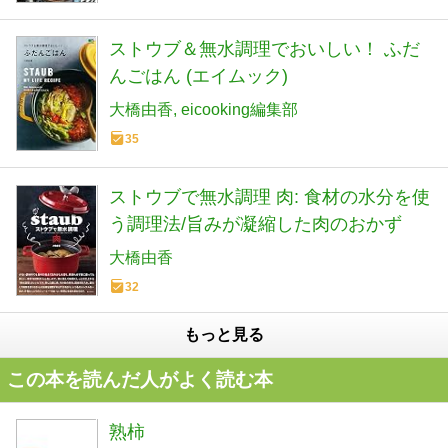
ストウブ＆無水調理でおいしい！ ふだ
んごはん (エイムック)
大橋由香
eicooking編集部
35
ストウブで無水調理 肉: 食材の水分を使
う調理法/旨みが凝縮した肉のおかず
大橋由香
32
もっと見る
この本を読んだ人がよく読む本
熟柿