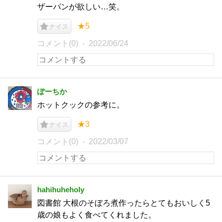
ザーパンが欲しい…笑。
★5
ナイス
コメント(0)
2022/06/24
ぽーちか
ホットクックの参考に。
★3
ナイス
コメント(0)
2022/03/07
hahihuheholy
図書館 大根のそぼろ煮作ったらとてもおいしく5
歳の娘もよく食べてくれました。