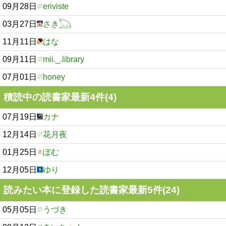
09月28日
eriviste
03月27日
さき𓆏
11月11日
はな
09月11日
mii._.library
07月01日
honey
積読中の読書家最新4件(4)
07月19日
カナ
12月14日
花月夜
01月25日
ぽむ
12月05日
ゆり
読みたい本に登録した読書家最新5件(24)
05月05日
うづき