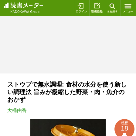
ログイン
新規登録
本を探
ストウブで無水調理: 食材の水分を使う新し
い調理法 旨みが凝縮した野菜・肉・魚介の
おかず
大橋由香
感想
18