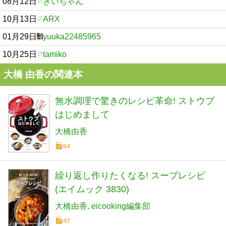
08月12日
きいちゃん
10月13日
ARX
01月29日
yuuka22485965
10月25日
tamiko
大橋 由香の関連本
無水調理で驚きのレシピ革命! ストウブ
はじめまして
大橋由香
64
繰り返し作りたくなる! スープレシピ
(エイムック 3830)
大橋由香
eicooking編集部
47