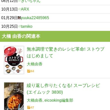
08月12日
きいちゃん
10月13日
ARX
01月29日
yuuka22485965
10月25日
tamiko
大橋 由香の関連本
無水調理で驚きのレシピ革命! ストウブ
はじめまして
大橋由香
64
繰り返し作りたくなる! スープレシピ
(エイムック 3830)
大橋由香
eicooking編集部
47