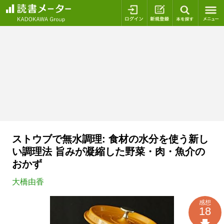
ログイン
新規登録
本を探
ストウブで無水調理: 食材の水分を使う新し
い調理法 旨みが凝縮した野菜・肉・魚介の
おかず
大橋由香
感想
18