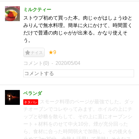
ミルクティー
ストウブ初めて買った本。肉じゃがはしょうゆと
みりんで無水料理。簡単に火にかけて、時間置く
だけで普通の肉じゃがが出来る。かなり使えそ
う。
★9
ナイス
コメント(0)
2020/05/04
ベランダ
スモーク料理のページが最強でした。ダッ
ネタバレ
チオーブンでコレやってみます。ホイルの上にチ
ップと砂糖を散らして、その上に直にオーブンシ
ート＋材料をのせて中火10分。煙が充分回った
ら、食材に合った時間弱火で加熱し、その後火を
止めて2〜30分。余熱も活用して美味しそうなス