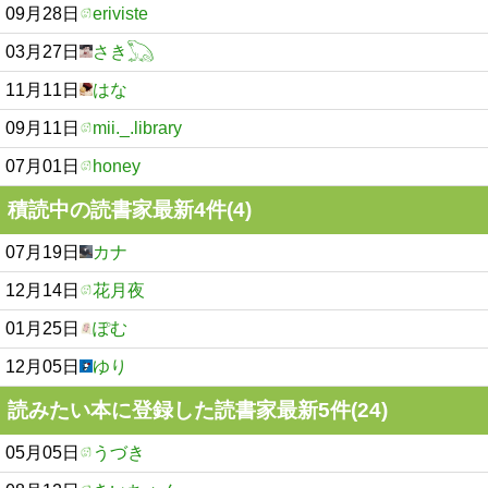
09月28日
eriviste
03月27日
さき𓆏
11月11日
はな
09月11日
mii._.library
07月01日
honey
積読中の読書家最新4件(4)
07月19日
カナ
12月14日
花月夜
01月25日
ぽむ
12月05日
ゆり
読みたい本に登録した読書家最新5件(24)
05月05日
うづき