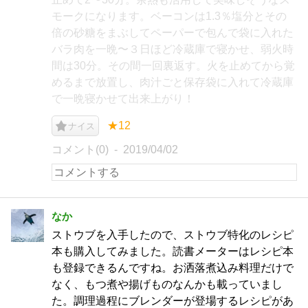
モークになります。ベーコンは1.3％塩分とその
倍の砂糖をまぶしてペーパーで包んで袋に入れた
バラ肉を一晩〜３日ほど冷蔵庫で寝かせ、弱火時
間は30分。その間一回裏返す。火を止めてから覚
めるまで放置し、肉汁ごと保存袋に入れて冷蔵庫
で一晩寝かせて出来上がり！
★12
ナイス
コメント(0)
2019/04/02
なか
ストウブを入手したので、ストウブ特化のレシピ
本も購入してみました。読書メーターはレシピ本
も登録できるんですね。お洒落煮込み料理だけで
なく、もつ煮や揚げものなんかも載っていまし
た。調理過程にブレンダーが登場するレシピがあ