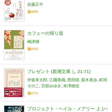
佐藤正午
9089
カフェーの帰り道
嶋津輝
6253
プレゼント (新潮文庫 し 21-71)
伊坂幸太郎
江國香織
恩田陸
梨木香歩
町田
そのこ
宮部みゆき
米澤穂信
2771
プロジェクト・ヘイル・メアリー 上 (ハ