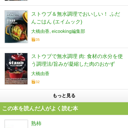
ストウブ＆無水調理でおいしい！ ふだ
んごはん (エイムック)
大橋由香
eicooking編集部
35
ストウブで無水調理 肉: 食材の水分を使
う調理法/旨みが凝縮した肉のおかず
大橋由香
32
もっと見る
この本を読んだ人がよく読む本
熟柿