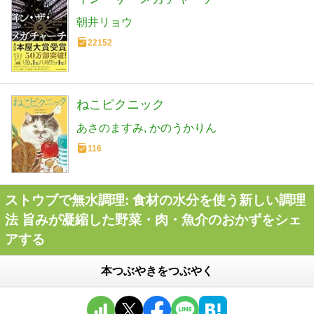
朝井リョウ
22152
ねこピクニック
あさのますみ
かのうかりん
116
ストウブで無水調理: 食材の水分を使う新しい調理
法 旨みが凝縮した野菜・肉・魚介のおかずをシェ
アする
本つぶやきをつぶやく