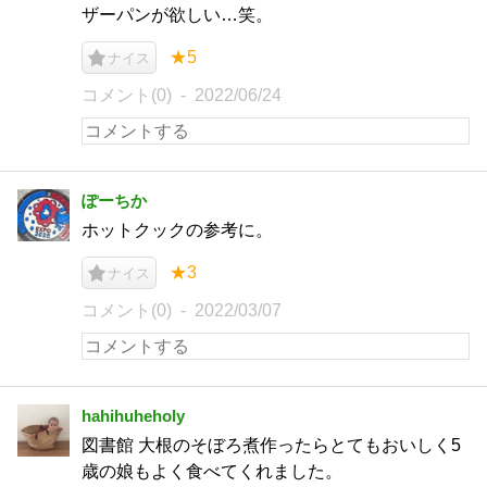
ザーパンが欲しい…笑。
★5
ナイス
コメント(0)
2022/06/24
ぽーちか
ホットクックの参考に。
★3
ナイス
コメント(0)
2022/03/07
hahihuheholy
図書館 大根のそぼろ煮作ったらとてもおいしく5
歳の娘もよく食べてくれました。