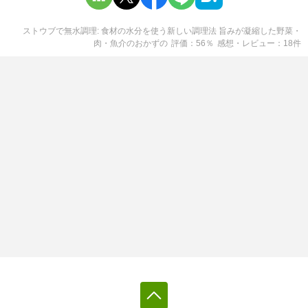
ストウブで無水調理: 食材の水分を使う新しい調理法 旨みが凝縮した野菜・
肉・魚介のおかず
の
評価
56
％
感想・レビュー
18
件