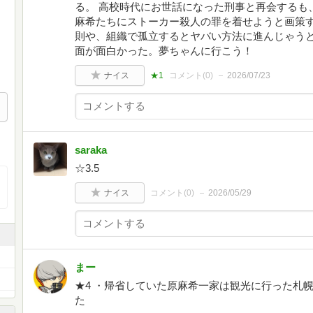
る。 高校時代にお世話になった刑事と再会するも
麻希たちにストーカー殺人の罪を着せようと画策す
則や、組織で孤立するとヤバい方法に進んじゃうと
面が面白かった。夢ちゃんに行こう！
ナイス
★1
コメント(
0
)
2026/07/23
saraka
☆3.5
ナイス
コメント(
0
)
2026/05/29
まー
★4 ・帰省していた原麻希一家は観光に行った札
た