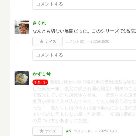
さくれ
なんとも切ない展開だった。このシリーズで1番哀
ナイス
コメント(
0
)
2025/10/30
かず１号
最初に覚せい剤中毒の男の支離滅裂な騒
ネタバレ
した麻紀一家。義父に睨まれ居心地悪い則夫のこ
で観光していたら凍死体を発見。 捜査をする道
毒男が捜査に入り込んで来て、なんか滅茶苦茶な
った！ 若かりし頃の今とは違う麻紀に少しほの
ているのに何もしない腐った道警。 今回は麻紀
の見つけ方があまりに突然。
ナイス
★5
コメント(
0
)
2025/10/07