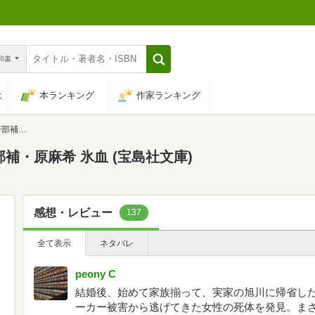
n和書
は
本ランキング
作家ランキング
島社文庫)
補・原麻希 氷血 (宝島社文庫)
感想・レビュー
137
全て表示
ネタバレ
peony C
結婚後、始めて家族揃って、実家の旭川に帰省し
ーカー被害から逃げてきた女性の死体を発見。ま