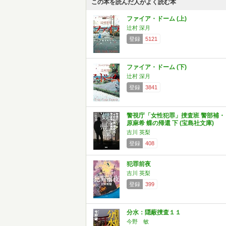
この本を読んだ人がよく読む本
ファイア・ドーム (上)
辻村 深月
登録
5121
ファイア・ドーム (下)
辻村 深月
登録
3841
警視庁「女性犯罪」捜査班 警部補・
原麻希 蝶の帰還 下 (宝島社文庫)
吉川 英梨
登録
408
犯罪前夜
吉川 英梨
登録
399
分水：隠蔽捜査１１
今野 敏