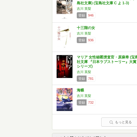
島社文庫) (宝島社文庫 C よ 1-3)
吉川 英梨
登録
946
十三階の女
吉川 英梨
登録
936
マリア 女性秘匿捜査官・原麻希 (宝
社文庫 『日本ラブストーリー』大賞
シリーズ)
吉川 英梨
登録
781
海蝶
吉川 英梨
登録
732
もっと見る