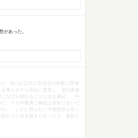
愁があった。
動が。次にお正月に北海道の実家に帰省
とを考えホテル宿泊に変更し、翌日家族
警になぜか加わることになる麻紀。 中
事に、でも中毒男と麻紀は昔知り合いだ
ぼの。 しかし明らかに中毒症状を呈し
の若かりし頃を描きたかった？ 真犯人