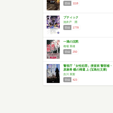
登録
1118
ブティック
池井戸 潤
登録
1778
一滴の沈黙
相場 英雄
登録
250
警視庁「女性犯罪」捜査班 警部補・
原麻希 蝶の帰還 上 (宝島社文庫)
吉川 英梨
登録
423