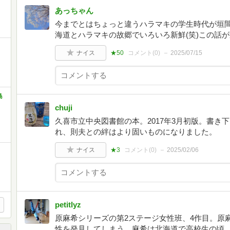
あっちゃん
今までとはちょっと違うハラマキの学生時代が垣
海道とハラマキの故郷でいろいろ新鮮(笑)この話が
ナイス
★50
コメント(
0
)
2025/07/15
島
chuji
久喜市立中央図書館の本。2017年3月初版。書き
れ、則夫との絆はより固いものになりました。
ナイス
★3
コメント(
0
)
2025/02/06
petitlyz
原麻希シリーズの第2ステージ女性班、4作目。原
性を発見してしまう。麻希は北海道で高校生の頃