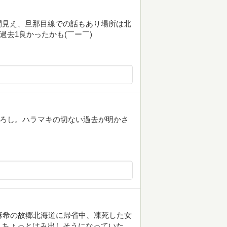
間見え、旦那目線での話もあり場所は北
過去1良かったかも(￣ー￣)
下ろし。ハラマキの切ない過去が明かさ
麻希の故郷北海道に帰省中、凍死した女
、ちょっとはみ出しそうになっていた