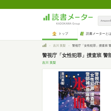
Amazo
トップ
読書メーターと
トップ
吉川 英梨
警視庁「女性犯罪」捜査班 警部補・原麻希 氷血 (宝
警視庁「女性犯罪」捜査班 警部
吉川 英梨