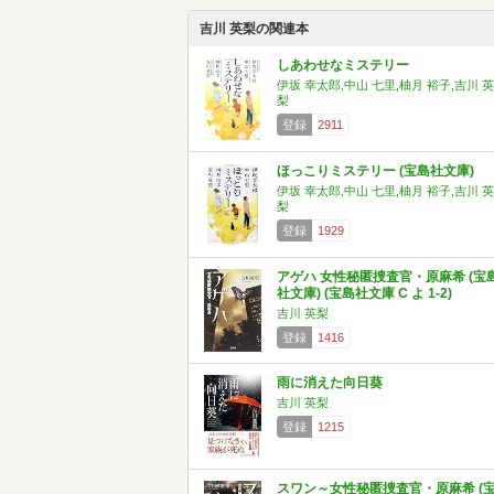
吉川 英梨の関連本
しあわせなミステリー
伊坂 幸太郎,中山 七里,柚月 裕子,吉川 英
梨
登録
2911
ほっこりミステリー (宝島社文庫)
伊坂 幸太郎,中山 七里,柚月 裕子,吉川 英
梨
登録
1929
アゲハ 女性秘匿捜査官・原麻希 (宝
社文庫) (宝島社文庫 C よ 1-2)
吉川 英梨
登録
1416
雨に消えた向日葵
吉川 英梨
登録
1215
スワン～女性秘匿捜査官・原麻希 (