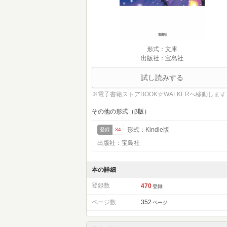
形式：文庫
出版社：宝島社
試し読みする
※電子書籍ストアBOOK☆WALKERへ移動します
その他の形式（β版）
形式：Kindle版
登録
34
出版社：宝島社
本の詳細
登録数
470
登録
ページ数
352
ページ