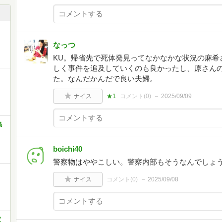
なっつ
KU。帰省先で死体発見ってなかなかな状況の麻希
しく事件を追及していくのも良かったし、原さん
た。なんだかんだで良い夫婦。
ナイス
★1
コメント(
0
)
2025/09/09
島
boichi40
警察物はややこしい。警察内部もそうなんでしょ
ナイス
コメント(
0
)
2025/09/08
宝