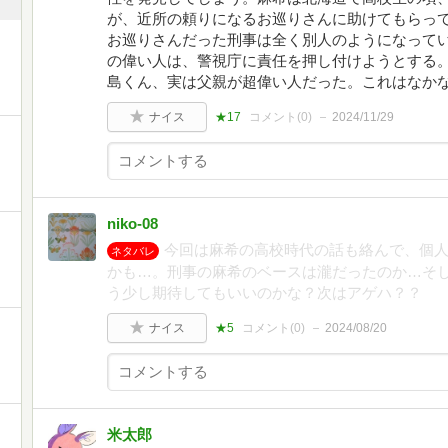
が、近所の頼りになるお巡りさんに助けてもらっ
お巡りさんだった刑事は全く別人のようになって
の偉い人は、警視庁に責任を押し付けようとする
島くん、実は父親が超偉い人だった。これはなか
ナイス
★17
コメント(
0
)
2024/11/29
niko-08
今回は麻希の高校時代の話も絡んで、個
ネタバレ
かも…。刑事の麻希のベースは瀧だったのか…そ
う少し期待してもいいのかな？次はアゲハ？？
ナイス
★5
コメント(
0
)
2024/08/20
米太郎