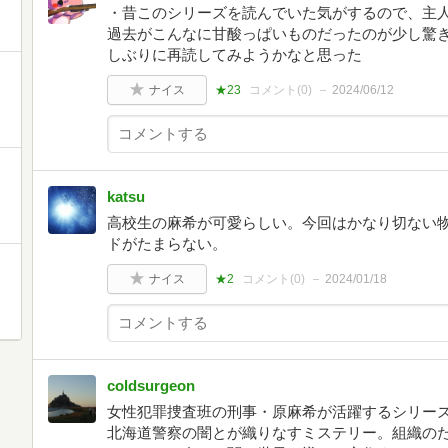
・昔このシリーズを読んでいた気がするので、主
過去がこんなに甘酸っぱいものだったのが少し驚
しぶりに再読してみようかなと思った
ナイス
★23
コメント(
0
)
2024/06/12
katsu
高校生の麻希が可愛らしい。今回はかなり切ない
ドがたまらない。
ナイス
★2
コメント(
0
)
2024/01/18
coldsurgeon
女性犯罪捜査班の刑事・原麻希が活躍するシリー
北海道警察の闇とが織りなすミステリー。組織の