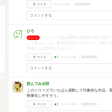
ナイス
コメント(
0
)
2026/03/04
ひろ
☆☆☆☆ 今回は麻希が高校生の時の話や
ネタバレ
して楽しかった。最後は切なかったけど、人殺し
黒幕だとは気付かなかった。。。
ナイス
★7
コメント(
0
)
2026/02/05
読んでみ太郎
このシリーズでいちばん感動して印象的な作品。
映像化しやすそう。
ナイス
★2
コメント(
0
)
2025/11/20