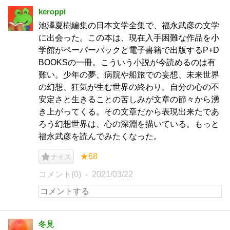
keroppi
池澤夏樹編集の日本文学全集で、福永武彦の文学
に出会った。この本は、現在入手困難な作品を小
学館がペーパーバックと電子書籍で出版するP+D
BOOKSの一冊。こういう小説が今読めるのは有
難い。少年の夢、病院や船旅での妄想、未来世界
の幻想、狂気が生む世界の終わり。自分の心の不
安定さと生きることの苦しみが文章の節々から湧
き上がってくる。その文章だから表現出来たであ
ろう幻想世界は、心の深淵を描いている。もっと
福永武彦を読んでみたくなった。
★68
ナイス
コメント(0)
2021/03/22
冬見