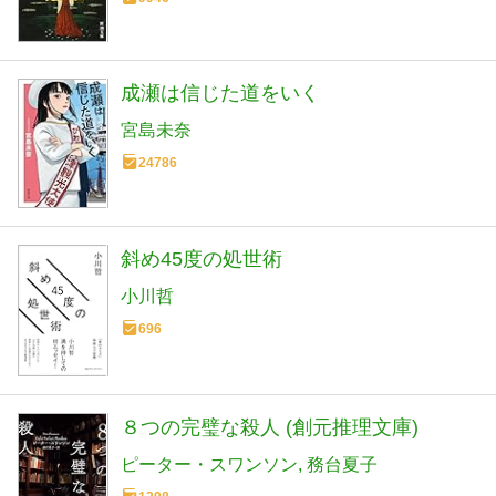
成瀬は信じた道をいく
宮島未奈
24786
斜め45度の処世術
小川哲
696
８つの完璧な殺人 (創元推理文庫)
ピーター・スワンソン
務台夏子