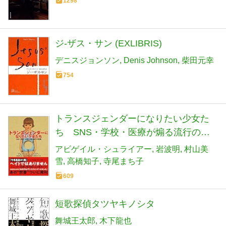
1298
ジ-ザス・サン (EXLIBRIS)
デニスジョンソン
Denis Johnson
柴田元幸
754
トランスジェンダーになりたい少女た
ち SNS・学校・医療が煽る流行の悲
劇
アビゲイル・シュライアー
岩波明
村山美
雪
高橋知子
寺尾まち子
609
短歌探偵タツヤキノシタ
舞城王太郎
木下龍也