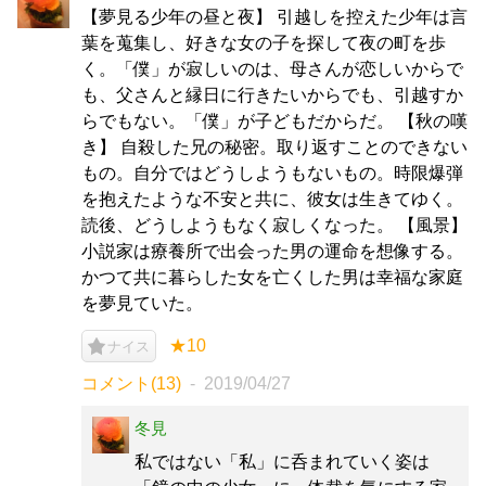
【夢見る少年の昼と夜】 引越しを控えた少年は言
葉を蒐集し、好きな女の子を探して夜の町を歩
く。「僕」が寂しいのは、母さんが恋しいからで
も、父さんと縁日に行きたいからでも、引越すか
らでもない。「僕」が子どもだからだ。 【秋の嘆
き】 自殺した兄の秘密。取り返すことのできない
もの。自分ではどうしようもないもの。時限爆弾
を抱えたような不安と共に、彼女は生きてゆく。
読後、どうしようもなく寂しくなった。 【風景】
小説家は療養所で出会った男の運命を想像する。
かつて共に暮らした女を亡くした男は幸福な家庭
を夢見ていた。
★10
ナイス
コメント(13)
2019/04/27
冬見
私ではない「私」に呑まれていく姿は