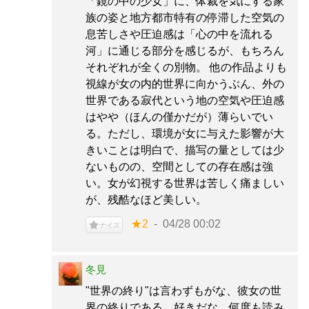
「鏡の中の少女」に、体裁を気にする家
族の姿と地方都市特有の停滞した空気の
息苦しさや圧迫感は「心の中を流れる
河」に通じる部分を感じるが、もちろん
それぞれが全くの別物。 他の作品よりも
視線が女の内的世界に向かうぶん、外の
世界である寂代という地の空気や圧迫感
はやや（ほんの僅かだが）薄らいでい
る。ただし、環境が女に与えた影響が大
きいことは明白で、描写の量としては少
ないものの、空間としての存在感は強
い。女が幻視する世界は苦しく痛ましい
が、残酷なほど美しい。
★2
04/28 00:02
ナイス
冬見
"世界の終り"は言わずもがな、彼女の世
界の終りである。好きだな。何度も読み