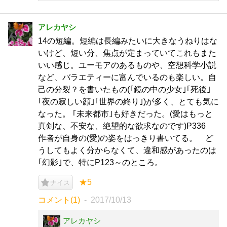
アレカヤシ
14の短編。短編は長編みたいに大きなうねりはな
いけど、短い分、焦点が定まっていてこれもまた
いい感じ。ユーモアのあるものや、空想科学小説
など、バラエティーに富んでいるのも楽しい。自
己の分裂？を書いたもの(｢鏡の中の少女｣｢死後｣
｢夜の寂しい顔｣｢世界の終り｣)が多く、とても気に
なった。 ｢未来都市｣も好きだった。(愛はもっと
真剣な、不安な、絶望的な欲求なのです)P336
作者が自身の(愛)の姿をはっきり書いてる。 ど
うしてもよく分からなくて、違和感があったのは
｢幻影｣で、特にP123～のところ。
★5
ナイス
コメント(1)
2017/10/13
アレカヤシ