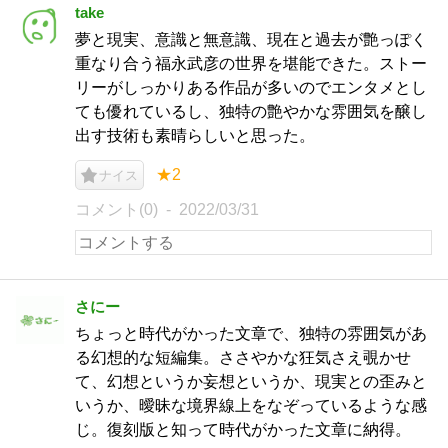
take
夢と現実、意識と無意識、現在と過去が艶っぽく
重なり合う福永武彦の世界を堪能できた。ストー
リーがしっかりある作品が多いのでエンタメとし
ても優れているし、独特の艶やかな雰囲気を醸し
出す技術も素晴らしいと思った。
★2
ナイス
コメント(0)
2022/03/31
さにー
ちょっと時代がかった文章で、独特の雰囲気があ
る幻想的な短編集。ささやかな狂気さえ覗かせ
て、幻想というか妄想というか、現実との歪みと
いうか、曖昧な境界線上をなぞっているような感
じ。復刻版と知って時代がかった文章に納得。