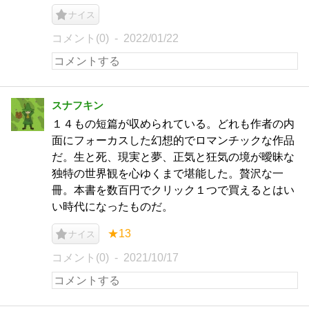
ナイス
コメント(0)
2022/01/22
スナフキン
１４もの短篇が収められている。どれも作者の内
面にフォーカスした幻想的でロマンチックな作品
だ。生と死、現実と夢、正気と狂気の境が曖昧な
独特の世界観を心ゆくまで堪能した。贅沢な一
冊。本書を数百円でクリック１つで買えるとはい
い時代になったものだ。
★13
ナイス
コメント(0)
2021/10/17