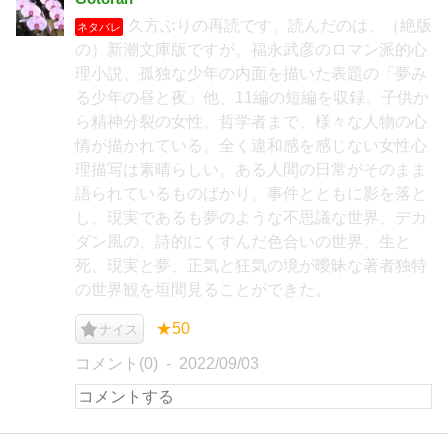
久方ぶりの再読です。読んだのは、（絶版
ネタバレ
の）新潮文庫版ですが。福永武彦のロマン派的心
理小説、孤独な少年の内面を描いた表題の「夢み
る少年の昼と夜」他、11編の短編を収録。子供か
ら精神分裂の女性、哲学者まで、様々な人物の心
情が描かれている。全く違和感を感じない女性心
理描写は素晴らしい。ある人間の日常がそのまま
語られているものばかり。事件とともに影を落と
し、現実であるも夢のような不思議な世界、デカ
ダン風の、詩的にくすんだ色合いの世界、生と
死、現実と夢、正気と狂気の境が曖昧な著者独特
の世界観を垣間見ることができた。
★50
ナイス
コメント(0)
2022/09/03