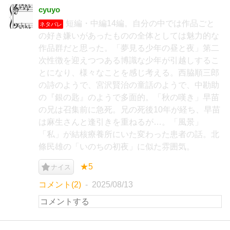
cyuyo
短編・中編14編。自分の中では作品ごと
ネタバレ
の好き嫌いがあったものの全体としては魅力的な
作品群だと思った。「夢見る少年の昼と夜」第二
次性徴を迎えつつある博識な少年が引越しするこ
とになり、様々なことを感じ考える。西脇順三郎
の詩のようで、宮沢賢治の童話のようで、中勘助
の『銀の匙』のようで多面的。「秋の嘆き」早苗
の兄は召集前に急死。兄の死後10年が経ち、早苗
は麻生さんと逢引きを重ねるが…。「風景」
「私」が結核療養所にいた変わった患者の話。北
條民雄の「いのちの初夜」に似た雰囲気。
★5
ナイス
コメント(2)
2025/08/13