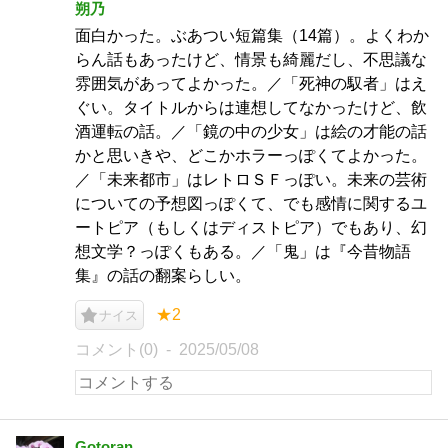
朔乃
面白かった。ぶあつい短篇集（14篇）。よくわか
らん話もあったけど、情景も綺麗だし、不思議な
雰囲気があってよかった。／「死神の馭者」はえ
ぐい。タイトルからは連想してなかったけど、飲
酒運転の話。／「鏡の中の少女」は絵の才能の話
かと思いきや、どこかホラーっぽくてよかった。
／「未来都市」はレトロＳＦっぽい。未来の芸術
についての予想図っぽくて、でも感情に関するユ
ートピア（もしくはディストピア）でもあり、幻
想文学？っぽくもある。／「鬼」は『今昔物語
集』の話の翻案らしい。
★2
ナイス
コメント(0)
2025/05/08
Gotoran