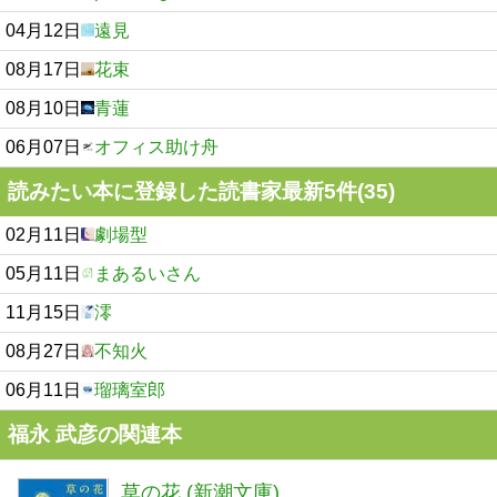
04月12日
遠見
08月17日
花束
08月10日
青蓮
06月07日
オフィス助け舟
読みたい本に登録した読書家最新5件(35)
02月11日
劇場型
05月11日
まあるいさん
11月15日
澪
08月27日
不知火
06月11日
瑠璃室郎
福永 武彦の関連本
草の花 (新潮文庫)