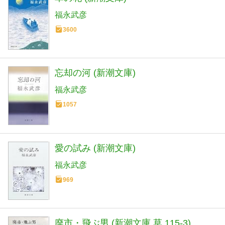
福永武彦
3600
忘却の河 (新潮文庫)
福永武彦
1057
愛の試み (新潮文庫)
福永武彦
969
廃市・飛ぶ男 (新潮文庫 草 115-3)