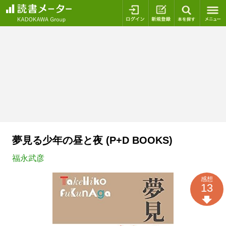
ログイン
新規登録
本を探
夢見る少年の昼と夜 (P+D BOOKS)
福永武彦
感想
13