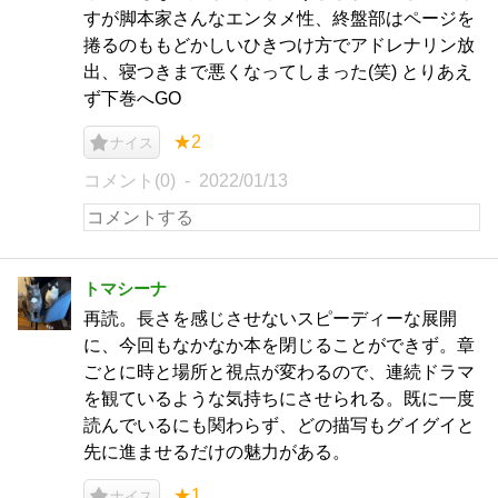
すが脚本家さんなエンタメ性、終盤部はページを
捲るのももどかしいひきつけ方でアドレナリン放
出、寝つきまで悪くなってしまった(笑) とりあえ
ず下巻へGO
★2
ナイス
コメント(0)
2022/01/13
トマシーナ
再読。長さを感じさせないスピーディーな展開
に、今回もなかなか本を閉じることができず。章
ごとに時と場所と視点が変わるので、連続ドラマ
を観ているような気持ちにさせられる。既に一度
読んでいるにも関わらず、どの描写もグイグイと
先に進ませるだけの魅力がある。
★1
ナイス