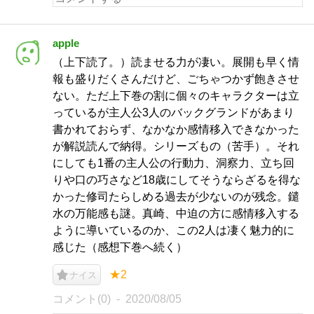
apple
（上下読了。）読ませる力が凄い。展開も早く情
報も盛りだくさんだけど、ごちゃつかず飽きさせ
ない。ただ上下巻の割に個々のキャラクターは立
っているが主人公3人のバックグランドがあまり
書かれておらず、なかなか感情移入できなかった
が解説読んで納得。シリーズもの（苦手）。それ
にしても1番の主人公の行動力、洞察力、立ち回
りや口の巧さなど18歳にしてそうならざるを得な
かった修司たらしめる過去が少ないのが残念。鑓
水の万能感も謎。真崎、中迫の方に感情移入する
ように導いているのか、この2人は凄く魅力的に
感じた（感想下巻へ続く）
★2
ナイス
コメント(0)
2020/08/05