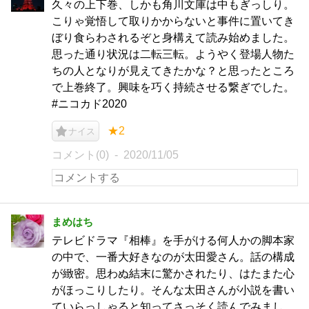
久々の上下巻、しかも角川文庫は中もぎっしり。
こりゃ覚悟して取りかからないと事件に置いてき
ぼり食らわされるぞと身構えて読み始めました。
思った通り状況は二転三転。ようやく登場人物た
ちの人となりが見えてきたかな？と思ったところ
で上巻終了。興味を巧く持続させる繋ぎでした。
#ニコカド2020
★2
ナイス
コメント(0)
2020/11/05
まめはち
テレビドラマ『相棒』を手がける何人かの脚本家
の中で、一番大好きなのが太田愛さん。話の構成
が緻密。思わぬ結末に驚かされたり、はたまた心
がほっこりしたり。そんな太田さんが小説を書い
ていらっしゃると知ってさっそく読んでみまし