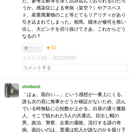
た。参考文献等を深く読み込んでおられるのだろ
うか。感染症による奇病（架空？）やアスベス
ト、産業廃棄物のこと等とてもリアリティがあり
引き込まれてしまった。相馬、鑓水が修司を救い
出し、大ピンチを切り抜けてさあ、これからどう
なるの？
★10
ナイス
コメント(0)
2021/02/20
shetland.
「はぁ、面白い…」という感想が一番上にくる。
誰も次の頁に無事かどうか確証がないため、読ん
でいる時無駄に心拍数が上がる。白昼の通り魔殺
人。そこで狙われた5人の共通点。目出し帽の
男。政治、警察、企業の腐敗。流行する謎の奇
病。面白いのは、普通は犯人が誰なのかを掘り下