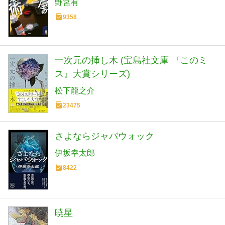
野宮有
9358
一次元の挿し木 (宝島社文庫 『このミ
ス』大賞シリーズ)
松下龍之介
23475
さよならジャバウォック
伊坂幸太郎
8422
暁星