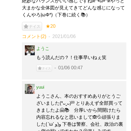
絶妙なバランスがいい感じですねฅ^•ω•^ฅやっと
大まかな全体図が見えてきてどんな感じになって
くんやろ|ωΦ*)（下巻に続く📚）
★20
ナイス
コメント(2)
2021/01/06
ようこ
もう読んだの？！仕事早いねぇ笑
01/06 00:47
ナイス
yuui
ようこさん、本のおすすめありがとうご
ざいました(*ᴗˬᴗ)⁾⁾⁾ とりあえず全部買って
きましたよ🤗📚 分厚いから間開けたら
内容忘れるなと思いまして🙈💦頑張りま
した( 'ω' و(و 下巻は警察、会社、政治の裏