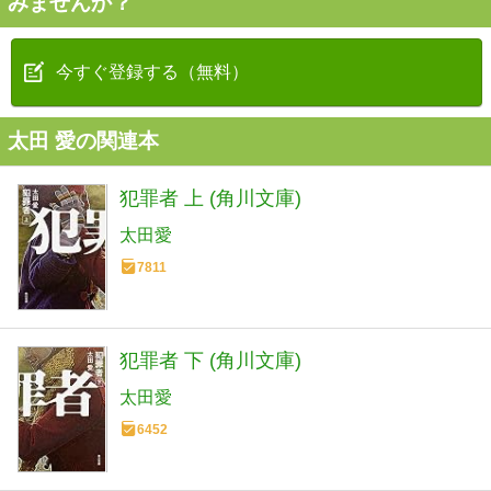
みませんか？
今すぐ登録する（無料）
太田 愛の関連本
犯罪者 上 (角川文庫)
太田愛
7811
犯罪者 下 (角川文庫)
太田愛
6452