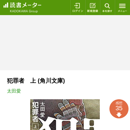
ログイン
新規登録
本を探
犯罪者 上 (角川文庫)
太田愛
感想
35