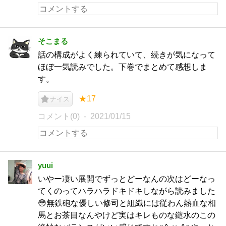
そこまる
話の構成がよく練られていて、続きが気になって
ほぼ一気読みでした。下巻でまとめて感想しま
す。
★17
ナイス
コメント(0)
2021/01/15
yuui
いやー凄い展開でずっとどーなんの次はどーなっ
てくのってハラハラドキドキしながら読みました
😳無鉄砲な優しい修司と組織には従わん熱血な相
馬とお茶目なんやけど実はキレものな鑓水のこの