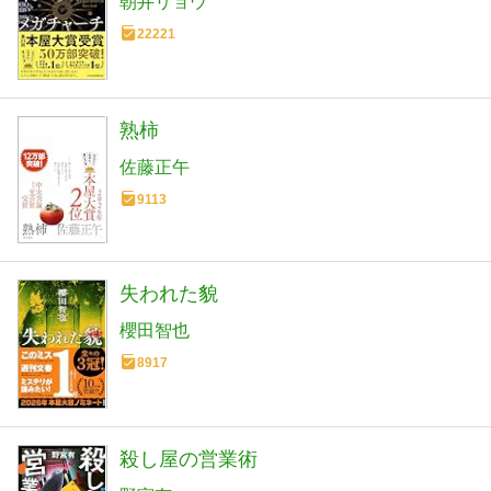
朝井リョウ
22221
熟柿
佐藤正午
9113
失われた貌
櫻田智也
8917
殺し屋の営業術