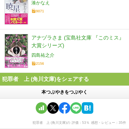
湊かなえ
9071
アナヅラさま (宝島社文庫 『このミス』
大賞シリーズ)
四島祐之介
2156
犯罪者 上 (角川文庫)をシェアする
本つぶやきをつぶやく
犯罪者 上 (角川文庫)
の
評価
53
％
感想・レビュー
35
件