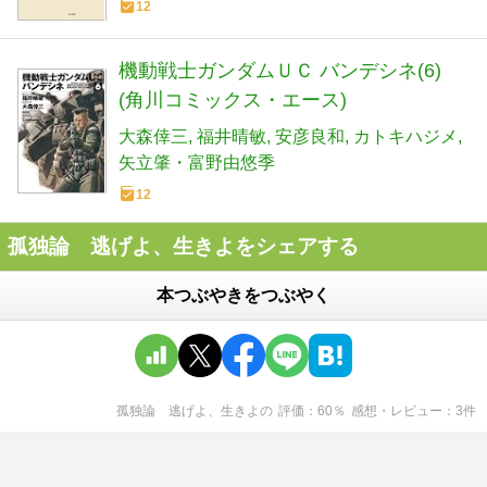
12
機動戦士ガンダムＵＣ バンデシネ(6)
(角川コミックス・エース)
大森倖三
福井晴敏
安彦良和
カトキハジメ
矢立肇・富野由悠季
12
孤独論 逃げよ、生きよをシェアする
本つぶやきをつぶやく
孤独論 逃げよ、生きよ
の
評価
60
％
感想・レビュー
3
件