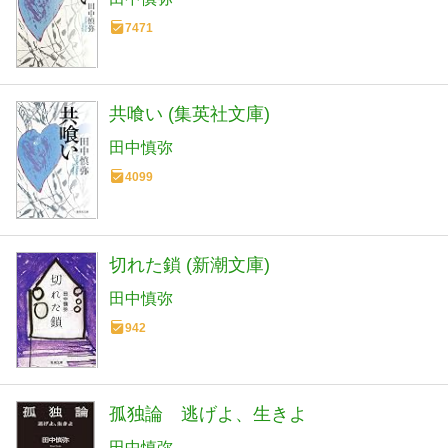
7471
共喰い (集英社文庫)
田中慎弥
4099
切れた鎖 (新潮文庫)
田中慎弥
942
孤独論 逃げよ、生きよ
田中慎弥