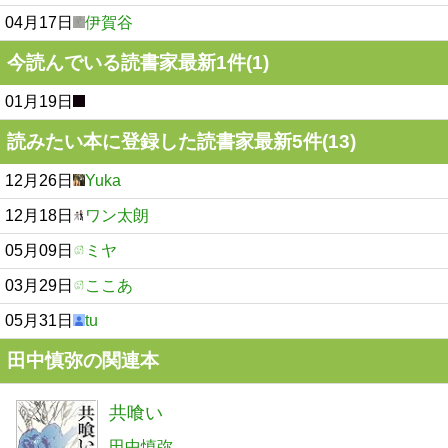
04月17日
伊賀谷
今読んでいる読書家最新1件(1)
01月19日
読みたい本に登録した読書家最新5件(13)
12月26日
Yuka
12月18日
ワン太朗
05月09日
ミヤ
03月29日
ここあ
05月31日
tu
田中慎弥の関連本
共喰い
田中慎弥