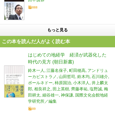
888
もっと見る
この本を読んだ人がよく読む本
はじめての地経学 経済が武器化した
時代の見方 (朝日新書)
鈴木一人
江藤名保子
町田穂高
アンドリュ
ーカピストラノ
山田哲司
鈴木均
石川雄介
ポールネドー
柿原国治
小木洋人
井上麟太
郎
相良祥之
田上英樹
齊藤孝祐
塩野誠
梅
田耕太
細谷雄一
神保謙
国際文化会館地経
学研究所／編集
89