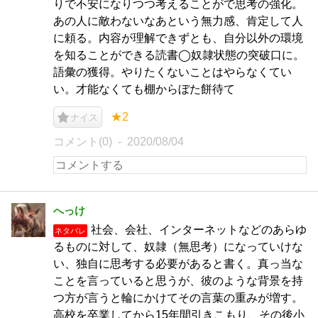
りで不安になりつつ考えることがで思考の強化。
あの人に敵わないなあという無力感、肯定して人
に頼る。内容が理解できずとも、自分以外の環境
を知ることができる読書◯奴隷状態の突破口に。
語彙の獲得。やりたくないことはやらなくてい
い。才能なくても棚からぼた餅待て
★2
ナイス
コメント(0)
2020/08/04
へっけ
社会、会社、インターネットなどのあらゆ
ネタバレ
るものに対して、奴隷（無思考）になっていけな
い、独自に思考する必要があると書く。真っ当な
ことを言っていると思うが、彼のような背景を持
つ方が言うと輪にかけてその言葉の重みが増す。
高校を卒業してから15年間引きこもり、その後小