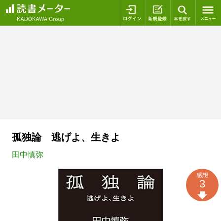
ログイン
新規登録
本を探
孤独論 逃げよ、生きよ
田中慎弥
感想
3