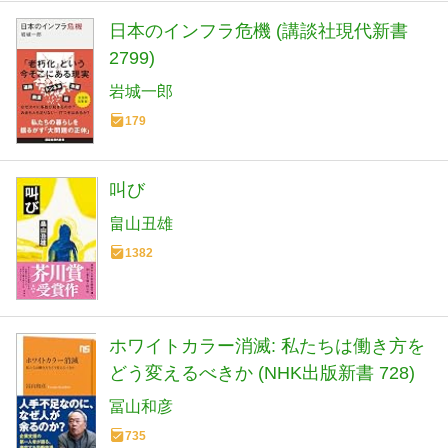
日本のインフラ危機 (講談社現代新書
2799)
岩城一郎
179
叫び
畠山丑雄
1382
ホワイトカラー消滅: 私たちは働き方を
どう変えるべきか (NHK出版新書 728)
冨山和彦
735