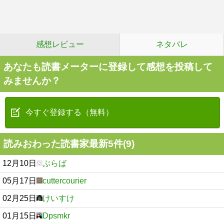
感想レビュー
ネタバレ
あなたも読書メーターに登録して感想を投稿して
みませんか？
今すぐ登録する（無料）
読みおわった読書家最新5件(9)
12月10日
ぷらば
05月17日
cuttercourier
02月25日
けいすけ
01月15日
Dpsmkr