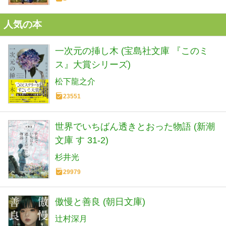
人気の本
一次元の挿し木 (宝島社文庫 『このミ
ス』大賞シリーズ)
松下龍之介
23551
世界でいちばん透きとおった物語 (新潮
文庫 す 31-2)
杉井光
29979
傲慢と善良 (朝日文庫)
辻村深月