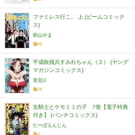
ファミレス行こ。 上 (ビームコミック
ス)
和山やま
50
平成敗残兵すみれちゃん（２） (ヤング
マガジンコミックス)
里見U
14
女騎士とケモミミの子 7巻【電子特典
付き】 (バンチコミックス)
たーぼえんじん
1