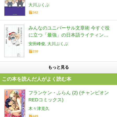
ション)
大川ぶくぶ
342
みんなのユニバーサル文章術 今すぐ役
に立つ「最強」の日本語ライティング
の世界 (星海社新書 208)
安田峰俊
大川ぶくぶ
230
もっと見る
この本を読んだ人がよく読む本
フランケン・ふらん (2) (チャンピオン
REDコミックス)
木々津克久
449