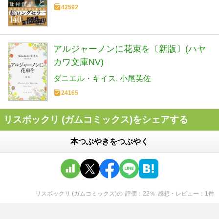
42592
アルジャーノンに花束を〔新版〕(ハヤ
カワ文庫NV)
ダニエル・キイス
小尾芙佐
24165
リスボックリ (ガムコミックス)をシェアする
本つぶやきをつぶやく
リスボックリ (ガムコミックス)
の
評価
22
％
感想・レビュー
1
件