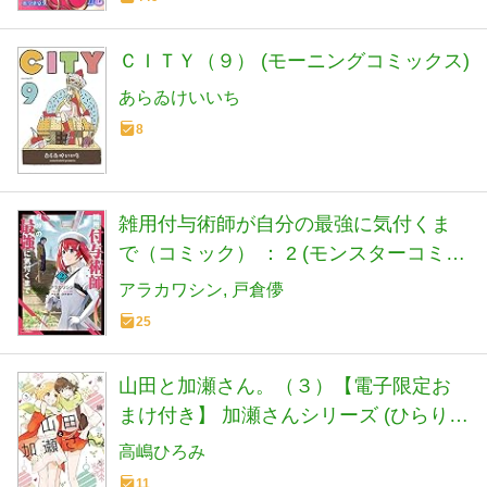
ＣＩＴＹ（９） (モーニングコミックス)
あらゐけいいち
8
雑用付与術師が自分の最強に気付くま
で（コミック） ： 2 (モンスターコミッ
クス)
アラカワシン
戸倉儚
25
山田と加瀬さん。（３）【電子限定お
まけ付き】 加瀬さんシリーズ (ひらり、
コミックス)
高嶋ひろみ
11