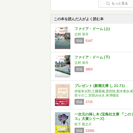
もっと見る
この本を読んだ人がよく読む本
ファイア・ドーム (上)
辻村 深月
登録
5147
ファイア・ドーム (下)
辻村 深月
登録
3863
プレゼント (新潮文庫 し 21-71)
伊坂幸太郎,江國香織,恩田陸,梨木香歩,
田そのこ,宮部みゆき,米澤穂信
登録
2715
一次元の挿し木 (宝島社文庫 『この
ス』大賞シリーズ)
松下 龍之介
登録
23392