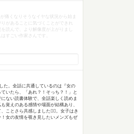
胃が痛くなりそうなイヤな状況から始ま
がりがあることに気づくことができれ
説を読んで、より解像度が上がりまし
んはすごい作家さんです。
した。全話に共通しているのは『女の
っていたら、「あれ？！そっち？！」と
でにない読書体験で、全話楽しく読めま
私も覚えのある感情や場面が結構あり、
ことさら共感しました🙂‍↕️。女子はき
ひ！女の友情を覗き見したいメンズもぜ