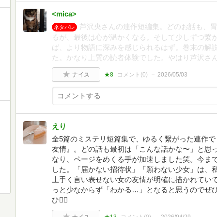
<mica>
芦沢央さんの連作短編集。どのお話も、
ネタバレ
るが、最後は心が温かくなる。そして少しずつ繋
ば、より物語に深みを感じられるはず。巻末の解
た。かなり上質の読者体験でした。やはり芦沢さ
ナイス
★8
コメント(
0
)
2026/05/03
えり
全5篇のミステリ短篇集で、ゆるく繋がった連作で
友情』。どの話も最初は「こんな話かな〜」と思
なり、ページをめくる手が加速しました笑。今ま
した。「届かない招待状」「願わない少女」は、
上手く言い表せない女の友情が明確に描かれていて、
っと少なからず「わかる…」となると思うのでぜ
ひ🙂‍↕️