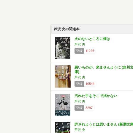
芦沢 央の関連本
火のないところに煙は
芦沢 央
登録
11226
悪いものが、来ませんように (角川
庫)
芦沢 央
登録
10544
汚れた手をそこで拭かない
芦沢 央
登録
8297
許されようとは思いません (新潮文庫
芦沢 央