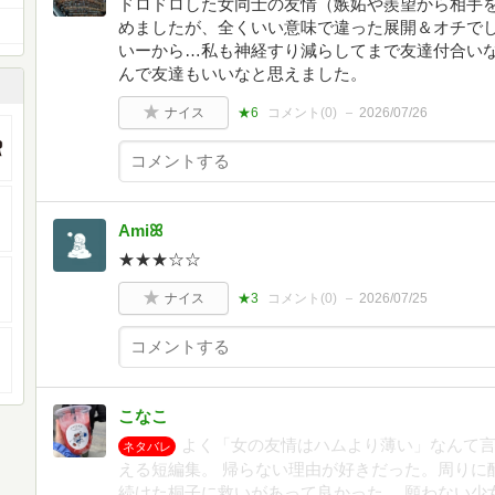
ドロドロした女同士の友情（嫉妬や羨望から相手
めましたが、全くいい意味で違った展開＆オチでし
いーから…私も神経すり減らしてまで友達付合い
んで友達もいいなと思えました。
ナイス
★6
コメント(
0
)
2026/07/26
Amiꕤ︎︎
★★★☆☆
ナイス
★3
コメント(
0
)
2026/07/25
こなこ
よく「女の友情はハムより薄い」なんて
ネタバレ
える短編集。 帰らない理由が好きだった。周りに
続けた桐子に救いがあって良かった。 願わない少