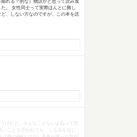
を陥れる？的な）物語かと思って読み進
た。 女性同士って実際ほんとに難し
など、しない方なのですが、この本を読
言うけれど、そんなことないよねって思
酷いことを言われても、くるみを信じ
女は他の4編とは少し毛色が違った気が