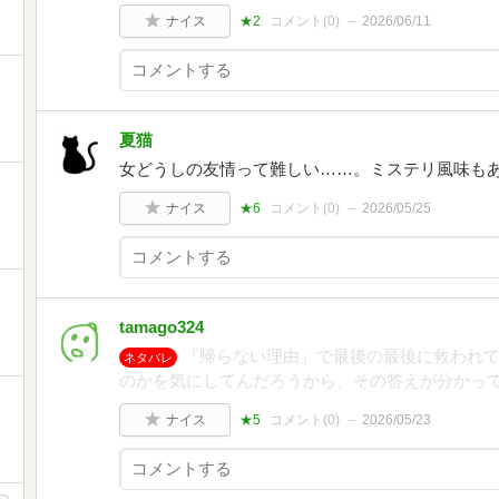
ナイス
★2
コメント(
0
)
2026/06/11
夏猫
女どうしの友情って難しい……。ミステリ風味も
ナイス
★6
コメント(
0
)
2026/05/25
tamago324
『帰らない理由』で最後の最後に救われ
ネタバレ
のかを気にしてんだろうから、その答えが分かっ
ナイス
★5
コメント(
0
)
2026/05/23