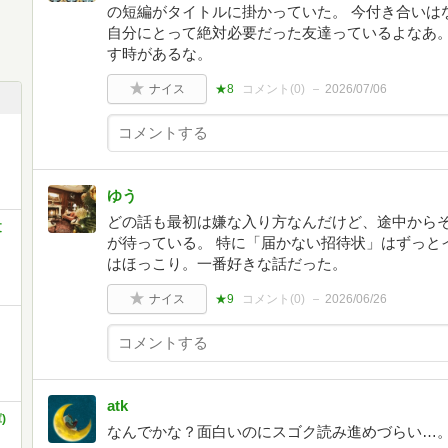
の短編がタイトルに掛かっていた。 今付き合いは
自分にとって絶対必要だった友達っているよなあ
す時があるな。
ナイス
★8
コメント(
0
)
2026/07/06
ゆう
どの話も最初は嫌な入り方なんだけど、途中から
文
が待っている。 特に「届かない招待状」はずっと
はほっこり。一番好きな話だった。
ナイス
★9
コメント(
0
)
2026/06/26
atk
)
なんでかな？面白いのにスゴク読み進めづらい…