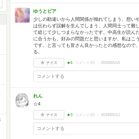
ゆうとピア
少しの勘違いから人間関係が拗れてしまう、想い
は伝わらず誤解を生んでしまう、人間同士って難
て総じて少しつまらなかったです。中高生が読ん
に合うかも。好みの問題だと思いますが、私はこ
です。と言っても皆さん良かったとの感想なので
る。
ナイス
★6
コメント(
0
)
2026/05/15
れん
町
☆4
ナイス
★3
コメント(
0
)
2026/05/12
ミ