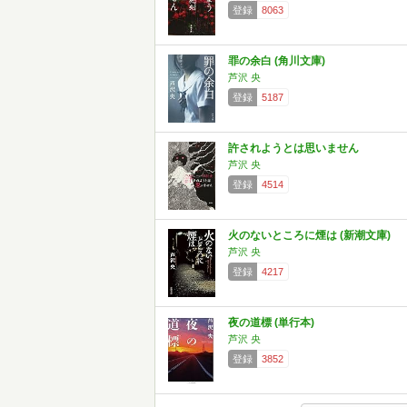
登録
8063
罪の余白 (角川文庫)
芦沢 央
登録
5187
許されようとは思いません
芦沢 央
登録
4514
火のないところに煙は (新潮文庫)
芦沢 央
登録
4217
夜の道標 (単行本)
芦沢 央
登録
3852