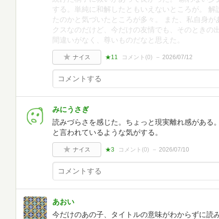
する。単純に和解したともいえないところが。 解
たのかと気づいたところが多々。 また、私自身が
クスなのだけど、今だけの友情でも、そのときの
間違いがなく、尊いものだなと思えた。
ナイス
★11
コメント(
0
)
2026/07/12
みにうさぎ
読みづらさを感じた。ちょっと現実離れ感がある
と言われているような気がする。
ナイス
★3
コメント(
0
)
2026/07/10
あおい
今だけのあの子、タイトルの意味がわからずに読