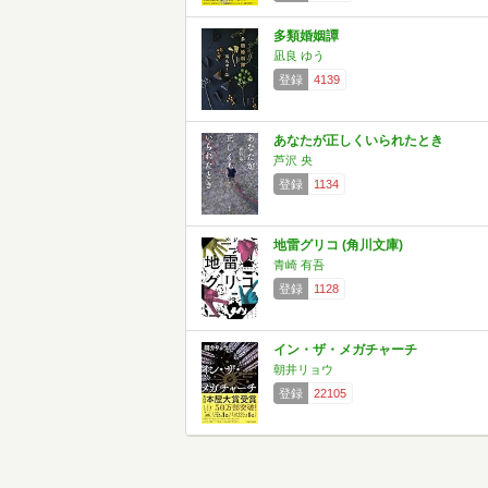
多類婚姻譚
凪良 ゆう
登録
4139
あなたが正しくいられたとき
芦沢 央
登録
1134
地雷グリコ (角川文庫)
青崎 有吾
登録
1128
イン・ザ・メガチャーチ
朝井リョウ
登録
22105