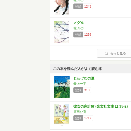
乾 ルカ
登録
1243
メグル
乾 ルカ
登録
1238
もっと見る
この本を読んだ人がよく読む本
じゅげむの夏
最上一平
登録
310
彼女の家計簿 (光文社文庫 は 35-2)
原田ひ香
登録
1717