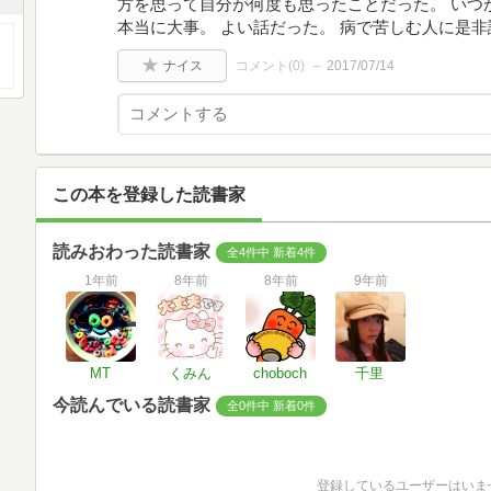
方を思って自分が何度も思ったことだった。 いつ
本当に大事。 よい話だった。 病で苦しむ人に是
ナイス
コメント(
0
)
2017/07/14
この本を登録した読書家
読みおわった読書家
全4件中 新着4件
1年前
8年前
8年前
9年前
MT
くみん
choboch
千里
今読んでいる読書家
全0件中 新着0件
登録しているユーザーはいま