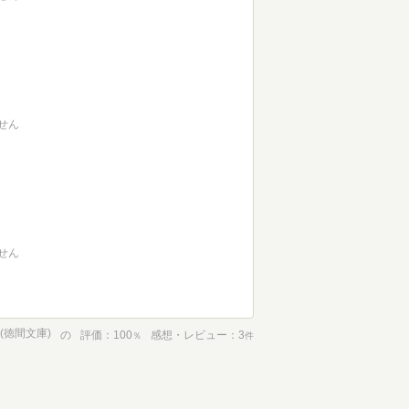
せん
せん
(徳間文庫)
の
評価
100
感想・レビュー
3
％
件