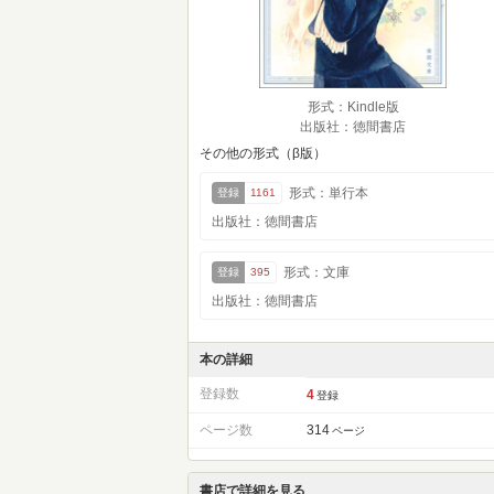
形式：Kindle版
出版社：徳間書店
その他の形式（β版）
形式：単行本
登録
1161
出版社：徳間書店
形式：文庫
登録
395
出版社：徳間書店
本の詳細
登録数
4
登録
ページ数
314
ページ
書店で詳細を見る