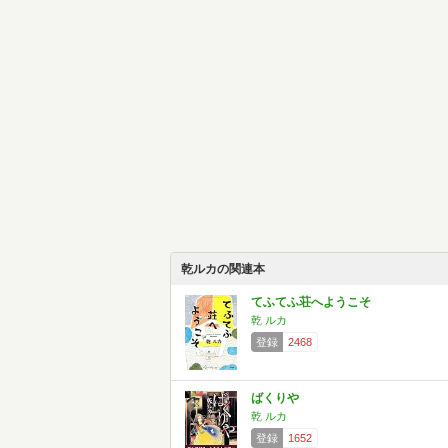
乾ルカの関連本
てふてふ荘へようこそ
乾 ルカ
登録
2468
ばくりや
乾 ルカ
登録
1652