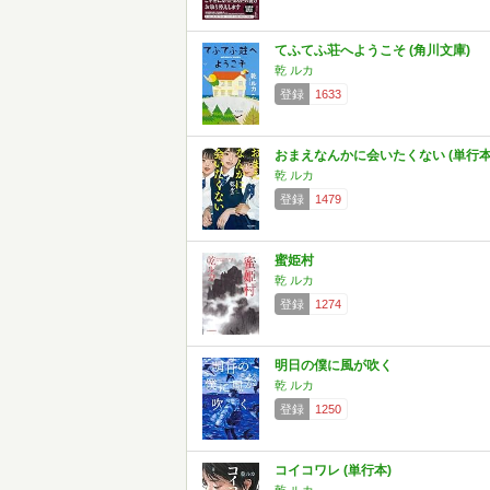
てふてふ荘へようこそ (角川文庫)
乾 ルカ
登録
1633
おまえなんかに会いたくない (単行本
乾 ルカ
登録
1479
蜜姫村
乾 ルカ
登録
1274
明日の僕に風が吹く
乾 ルカ
登録
1250
コイコワレ (単行本)