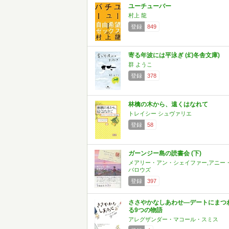
ユーチューバー
村上 龍
登録
849
寄る年波には平泳ぎ (幻冬舎文庫)
群 ようこ
登録
378
林檎の木から、遠くはなれて
トレイシー シュヴァリエ
登録
58
ガーンジー島の読書会 (下)
メアリー・アン・シェイファー,アニー
バロウズ
登録
397
ささやかなしあわせ―デートにまつ
る9つの物語
アレグザンダー・マコール・スミス