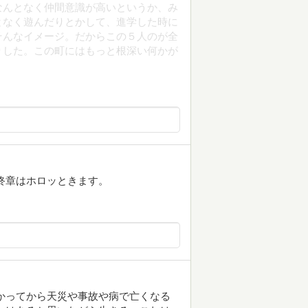
なんとなく仲間意識が高いというか、み
となく遊んだりとかして、進学した時に
そんなイメージ。だからこの５人のが全
りした。この町にはもっと根深い何かが
終章はホロッときます。
かってから天災や事故や病で亡くなる