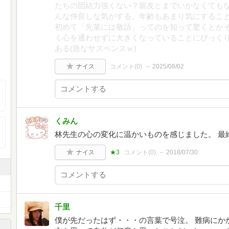
たちの団結力強くない？親友とまでいかなくても
んな仲良しな気がする。年齢もあまり気にするこ
初めて「先輩には敬語」ってのを知って驚くとか
く心を通わせずに大きくなっていることにびっく
ある(急なサスペンスｗ)
ナイス
コメント(
0
)
2025/08/02
くみん
林先生の心の変化に温かいものを感じました。 最
ナイス
★3
コメント(
0
)
2018/07/30
千里
僕が先だったはず・・・の言葉で号泣。 難病にか