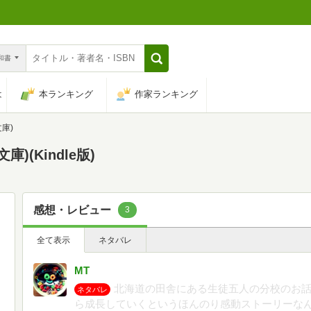
n和書
は
本ランキング
作家ランキング
庫)
(Kindle版)
感想・レビュー
3
全て表示
ネタバレ
MT
北海道の田舎にある生徒五人の分校のお
ネタバレ
ら成長していくというほんのり感動ストーリーな