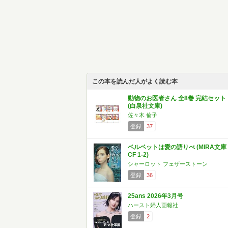
この本を読んだ人がよく読む本
動物のお医者さん 全8巻 完結セット
(白泉社文庫)
佐々木 倫子
登録
37
ベルベットは愛の語りべ (MIRA文庫
CF 1-2)
シャーロット フェザーストーン
登録
36
25ans 2026年3月号
ハースト婦人画報社
登録
2