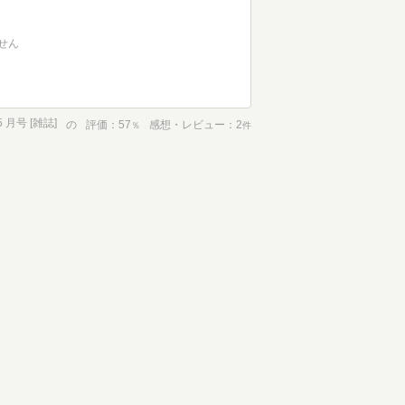
せん
5 月号 [雑誌]
の
評価
57
感想・レビュー
2
％
件