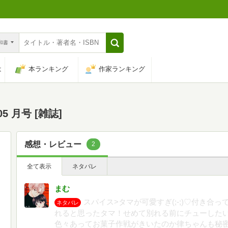
n和書
は
本ランキング
作家ランキング
05 月号 [雑誌]
感想・レビュー
2
全て表示
ネタバレ
まむ
スパイス>タマが可愛すぎ(;-;)♡付き
ネタバレ
れると思ったタマ！せめて別れる前にチューしたい(;_
色々あってお菓子作戦がきいたのか律ちゃんも秘