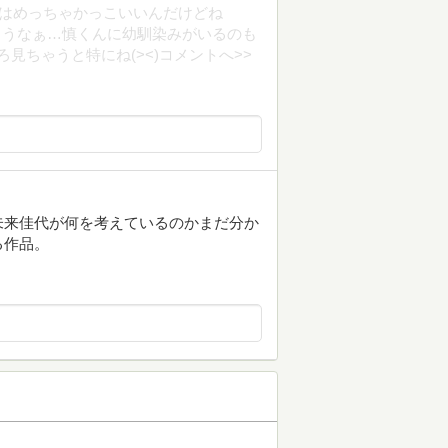
気はめっちゃかっこいいんだけどね
だろうなぁ…慎くんに幼馴染みがいるのも
ろ見ちゃうと特にね(><)コメントへ>>
未来佳代が何を考えているのかまだ分か
る作品。