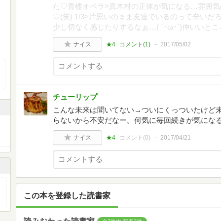
た♡青楼オペラ>真木村の正体が気になる…雰囲
♡(笑) 1/3>片思いのまま友達でいるのって辛い
少し切なく感じたりするなぁ…( ´･ω･`)仲いいとこ
ナイス
★4
コメント(
1
)
2017/05/02
チューリップ
こんな未来は聞いてない→ついにくっついたけど
らないから不安だなー。何気に毎回続きが気にな
ナイス
★4
コメント(
0
)
2017/04/21
この本を登録した読書家