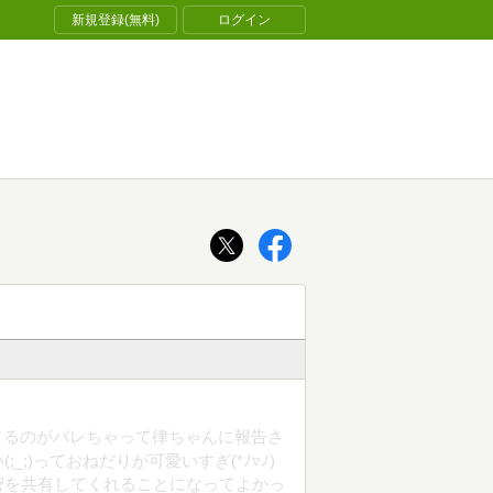
新規登録(無料)
ログイン
合ってるのがバレちゃって律ちゃんに報告さ
;)っておねだりが可愛いすぎ(*ﾉ▿ﾉ)
密を共有してくれることになってよかっ