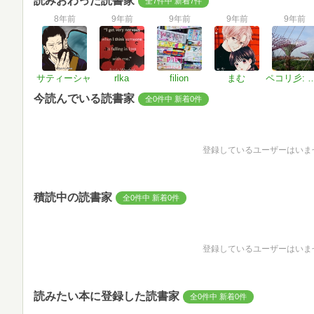
読みおわった読書家
全7件中 新着7件
8年前
9年前
9年前
9年前
9年前
サティーシャ
rlka
filion
まむ
ペコリ彡: 
今読んでいる読書家
全0件中 新着0件
登録しているユーザーはいま
積読中の読書家
全0件中 新着0件
登録しているユーザーはいま
読みたい本に登録した読書家
全0件中 新着0件