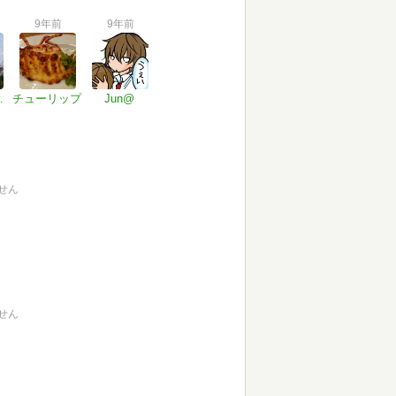
9年前
9年前
D8┓
チューリップ
Jun@
せん
せん