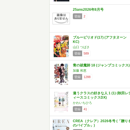
25ans2026年8月号
登録
2
ブルーピリオド(17) (アフタヌーン
KC)
山口 つばさ
登録
589
青の祓魔師 18 (ジャンプコミックス)
加藤 和恵
登録
1288
違うクラスの好きな人 1 (1) (秋田レ
ィースコミックスDX)
かわいちひろ
登録
41
CREA（クレア）2026冬号 (「贈り
のバイブル」)