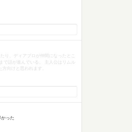
てたり、ディアブロが仲間になったとこ
まで話が進んでいる。 主人公はリムル
た方向けと思われます。
早かった