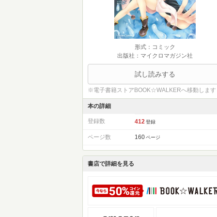
形式：コミック
出版社：マイクロマガジン社
試し読みする
※電子書籍ストアBOOK☆WALKERへ移動します
本の詳細
登録数
412
登録
ページ数
160
ページ
書店で詳細を見る