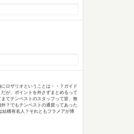
胸にロザリオということは・・？ガイド
うだが、ポイントを外さずまとめるって
てまてテンペストのスタッフって皆、無
例外？でもテンペストの通貨ってあった
は結構有名人？それともフラメアが博