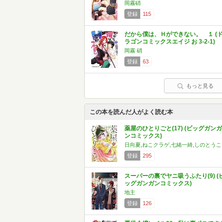
岡霧硝
登録
115
だから僕は、Ｈができない。 １ (
ラゴンコミックスエイジ お 3-2-1)
岡霧 硝
登録
63
もっと見る
この本を読んだ人がよく読む本
薬屋のひとりごと(17) (ビッグガンガ
ンコミックス)
日向夏,ねこクラゲ,七緒一綺,しのとうこ
登録
295
スーパーの裏でヤニ吸うふたり(9) (
ッグガンガンコミックス)
地主
登録
126