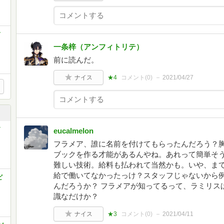
ド
一条梓（アンフィトリテ）
前に読んだ。
ナイス
★4
コメント(
0
)
2021/04/27
eucalmelon
フラメア、誰に名前を付けてもらったんだろう？
ブックを作る才能があるんやね。あれって簡単そ
難しい技術。給料も払われて当然かも。いや、ま
給で働いてなかったっけ？スタッフじゃないから
ビ
んだろうか？ フラメアが知ってるって、ラミリス
識なだけか？
ナイス
★3
コメント(
0
)
2021/04/11