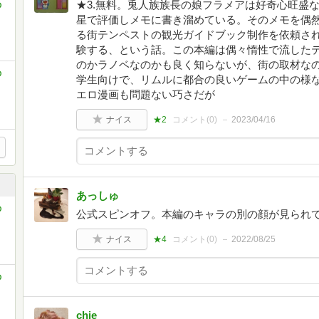
★3.無料。兎人族族長の娘フラメアは好奇心旺盛
の
星で評価しメモに書き溜めている。そのメモを偶
る街テンペストの観光ガイドブック制作を依頼さ
験する、という話。この本編は偶々惰性で流したテ
のかラノベなのかも良く知らないが、街の取材な
の
学生向けで、リムルに都合の良いゲームの中の様
エロ漫画も問題ない巧さだが
ナイス
★2
コメント(
0
)
2023/04/16
あっしゅ
の
公式スピンオフ。本編のキャラの別の顔が見られ
ナイス
★4
コメント(
0
)
2022/08/25
の
chie