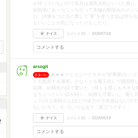
か持っていないので気分は浦島太郎といった感じ
結気味にあっちこっち行って本編お馴染みのメン
た。評価をつけるに際して"星"を使う文化は持ち
もいいことが気になったりもしたり。
ナイス
コメント(
0
)
2026/07/18
arsogit
★★★☆☆ユニークスキル"好事家(モノズ
ネタバレ
トを観光する漫画。少なくとも魔王化して開国祭し
以降。結構先の話で驚いた。/良くも悪くも大きな
なちょっといい話が続く。絵柄も可愛いし、癒し
ック(川上泰樹さん)ほどの迫力や立体感はないの
ないだろう。/いろいろな点で「星三つです！」
ナイス
コメント(
0
)
2026/05/19