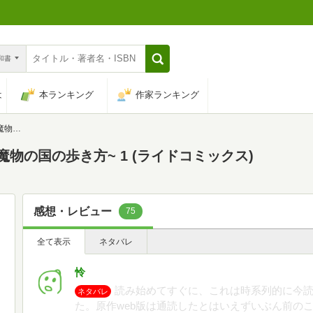
n和書
は
本ランキング
作家ランキング
ックス)
物の国の歩き方~ 1 (ライドコミックス)
感想・レビュー
75
全て表示
ネタバレ
怜
読み始めてすぐに、これは時系列的に今
ネタバレ
た。原作web版は通読したとはいえずいぶん前の