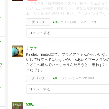
ークスキル「好事家(モノズキ)」持ち。リムルが
目♪リムルが外交、防衛なら、彼女は魔国連邦の広
あ、リムル達の姿が見れるだけでもスピンオフなら
の
ナイス
★38
コメント(
0
)
2023/11/09
の
チサエ
KindleUnlimitedにて。フラメアちゃんかわ
いして役立ってはいないが。ああいうブーメラン
の
らどこへ飛んでいっちゃうんだろうと、思わずに
)
ったです。
ナイス
★8
コメント(
0
)
2023/08/14
の
539z