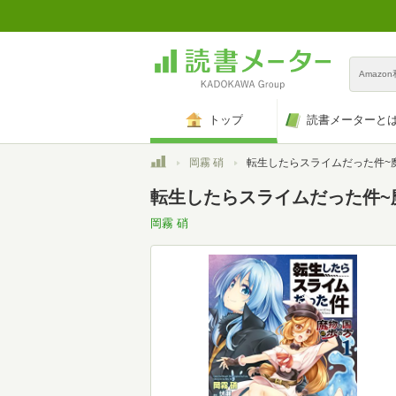
Amazo
トップ
読書メーターと
トップ
岡霧 硝
転生したらスライムだった件~魔物の国の歩き方~ 1 (ライドコミ
転生したらスライムだった件~魔
岡霧 硝