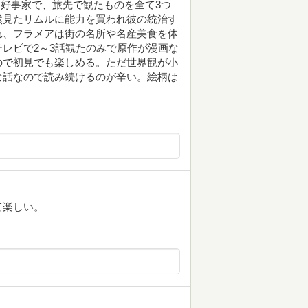
な好事家で、旅先で観たものを全て3つ
然見たリムルに能力を買われ彼の統治す
れ、フラメアは街の名所や名産美食を体
レビで2～3話観たのみで原作が漫画な
ので初見でも楽しめる。ただ世界観が小
な話なので読み続けるのが辛い。絵柄は
て楽しい。