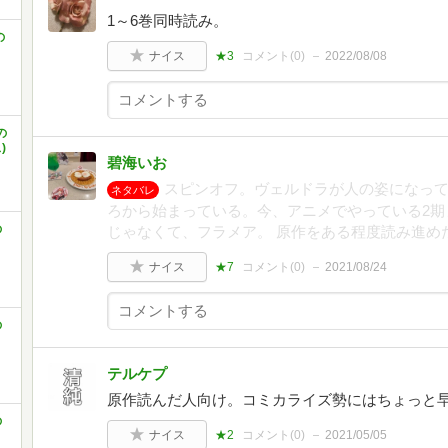
1～6巻同時読み。
の
ナイス
★3
コメント(
0
)
2022/08/08
の
)
碧海いお
スピンオフ。ヴェルドラが人の姿になっ
ネタバレ
ろから始まっている。今、アニメでやっている2期
の
じゃなくて、フラメア。 原作をある程度読み進め
ナイス
★7
コメント(
0
)
2021/08/24
の
テルケプ
原作読んだ人向け。コミカライズ勢にはちょっと
の
ナイス
★2
コメント(
0
)
2021/05/05