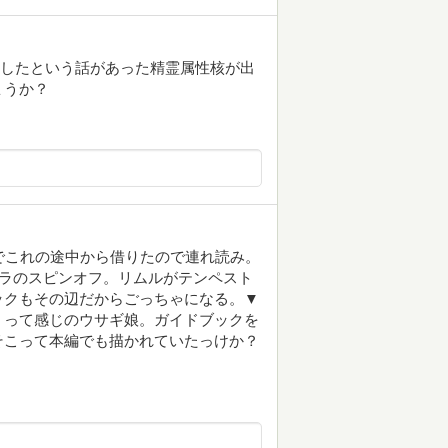
開発したという話があった精霊属性核が出
ょうか？
レンでこれの途中から借りたので連れ読み。
スラのスピンオフ。リムルがテンペスト
ックもその辺だからごっちゃになる。▼
。って感じのウサギ娘。ガイドブックを
そこって本編でも描かれていたっけか？