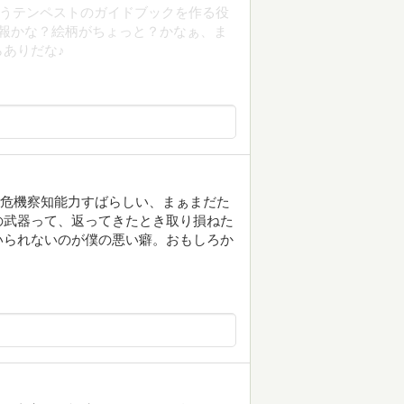
言うテンペストのガイドブックを作る役
報かな？絵柄がちょっと？かなぁ、ま
ありだな♪
いいな。危機察知能力すばらしい、まぁまだた
の武器って、返ってきたとき取り損ねた
いられないのが僕の悪い癖。おもしろか