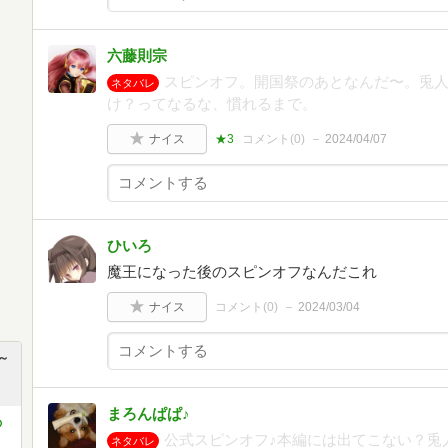
六藤則宗
スピンオフ。開国祭のあとなんだ〜。兎
ネタバレ
け？ってなるな、慣れるまで。
ナイス
★3
コメント(
0
)
2024/04/07
ひいろ
魔王になった後のスピンオフなんだこれ
ナイス
コメント(
0
)
2024/03/04
～
まろんぱぱ♪
の
公式スピンオフ♪本編には出てこない？兎
ネタバレ