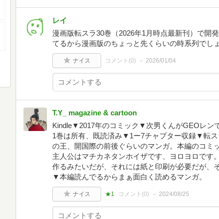
レイ
漫画版転スラ30巻（2026年1月時点最新刊）で
てるから漫画版のちょっと先くらいの時系列でし
ナイス
コメント(
0
)
2026/01/04
T.Y_ magazine & cartoon
Kindle▼2017年のコミック▼次男くんがGEO
1巻は所有、既読済み▼1ー7チャプター収録▼転
の王、開国際の前後ぐらいのマンガ。本編のコミ
主人公はマチカネタンホイザです、ヨロヨロです
作るみたいだが、それには紙と印刷が必要だが、
▼本編読んでるからまぁ面白く読めるマンガ。
ナイス
★1
コメント(
0
)
2024/08/25