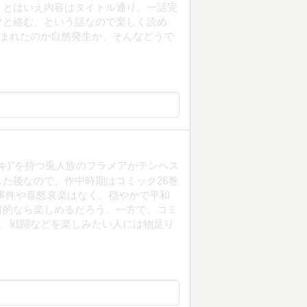
。とはいえ内容はタイトル通り。一話完
ツと絡む、という話なので楽しく読め
込まれたのか自然発生か、そんなどうで
キ)"を持つ兎人族のフラメアがテンペス
た後なので、作中時期はコミック26巻
事件や喜怒哀楽はなく、穏やかで平和
目的なら楽しめるだろう。一方で、コミ
で、戦闘などを楽しみたい人には物足り