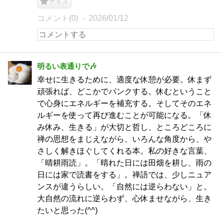
ナイス
コメント(0)
2026/01/12
明るい表通りで🎶
幸せに生きるために、適度な休憩が必要。休まず
頑張れば、どこかでパンクする。休むということ
で心身にエネルギーを補充する。そしてそのエネ
ルギーを使って再び進むことが可能になる。「休
み休み、生きる」が大切と哲し、ところどころに
禅の思想をまじえながら、いろんな角度から、や
さしく解きほぐしてくれる本。私の好きな言葉、
「晴耕雨読」。「晴れた日には田畑を耕し、雨の
日には家で読書をする」。禅語では、少しニュア
ンスが違うらしい。「自然には逆らわない」と。
大自然の流れに逆らわず、心休ませながら、生き
たいと思った(^^)