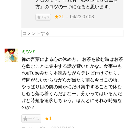
方』のコツの一つになると思います。
★31
04/23 07:03
ナイス
ミツバ
禅の言葉による心の休め方。 お茶を飲む時はお茶
を飲むことに集中する話が響いたかな。食事中も
YouTubeみたり本読みながらテレビ付けてたり、
時間がないからながらが当たり前な今日この頃。
やっぱり目の前の何かにだけ集中することで休む
し心も落ち着くんだよなー。分かってはいるんだ
けど時短を追求しちゃう。ほんとにそれが時短な
のか？
★1
ナイス