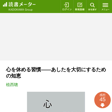
ログイン
新規登録
本を探
心を休める習慣――あしたを大切にするため
の知恵
植西聰
感想
45