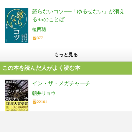
怒らないコツ──「ゆるせない」が消え
る95のことば
植西聰
377
もっと見る
この本を読んだ人がよく読む本
イン・ザ・メガチャーチ
朝井リョウ
22161
カフネ