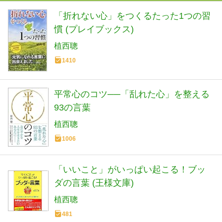
「折れない心」をつくるたった1つの習
慣 (プレイブックス)
植西聰
1410
平常心のコツ──「乱れた心」を整える
93の言葉
植西聰
1006
「いいこと」がいっぱい起こる！ブッ
ダの言葉 (王様文庫)
植西聰
481