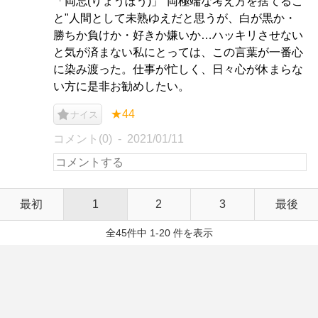
「両忘(りょうぼう)」"両極端な考え方を捨てるこ
と"人間として未熟ゆえだと思うが、白が黒か・
勝ちか負けか・好きか嫌いか…ハッキリさせない
と気が済まない私にとっては、この言葉が一番心
に染み渡った。仕事が忙しく、日々心が休まらな
い方に是非お勧めしたい。
★44
ナイス
コメント(0)
2021/01/11
最初
1
2
3
最後
全45件中 1-20 件を表示