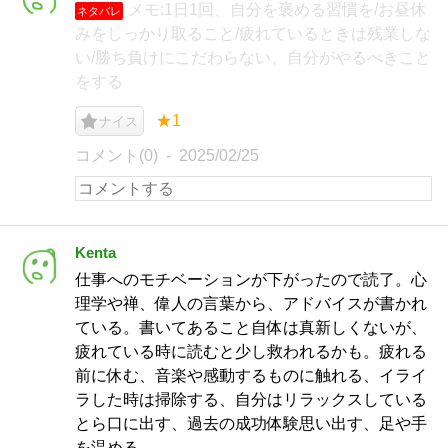
メモ:1日1回、自分を褒める習慣を/お昼休
ネタバレ
みをしっかり取ること/疲れているときは残業しな
い/勝ち負けにこだわらない、自分がやるべきこと
をする
★1
ナイス
コメント(0)
2025/02/25
Kenta
仕事へのモチベーションが下がったので読了。心
理学や禅、偉人の言葉から、アドバイスが書かれ
ている。書いてあること自体は真新しくないが、
疲れている時に読むと少し救われるかも。疲れる
前に休む、音楽や感動するものに触れる、イライ
ラした時は掃除する、自分はリラックスしている
とら口に出す、過去の成功体験思い出す、足や手
を温める