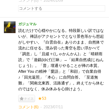
コメント(0)
2024/01/09
ガジュマル
読むだけで心穏やかになる。特段新しい訳ではな
いが、禅語がアクセントでとなり景色等から想起
がしやすい。『白雲自在』ありのまま、自然体で
流れに任せる。澄み切った青空を思い浮かべて
「調息」し「且緩々(しゃかんかん)」と「晴耕雨
読」で「遊戯(ゆげ)三昧」→「結果自然成(じねん
じょう)」。「普」壇通りやることが禅の本質。
After You の精神「愛語」と「和顔」で自業自得
♪「回光返照」「本心」に自問自答。「至道無
難」「関南北東西、活路通ず」。終えてから休む
のではなく、休み休みを心掛けよう。
★53
ナイス
コメント(6)
2023/07/11