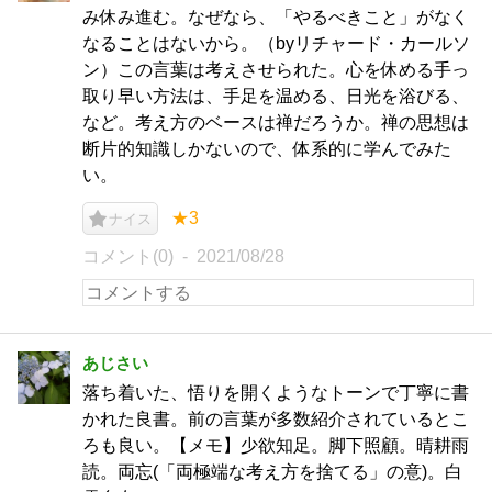
み休み進む。なぜなら、「やるべきこと」がなく
なることはないから。（byリチャード・カールソ
ン）この言葉は考えさせられた。心を休める手っ
取り早い方法は、手足を温める、日光を浴びる、
など。考え方のベースは禅だろうか。禅の思想は
断片的知識しかないので、体系的に学んでみた
い。
★3
ナイス
コメント(0)
2021/08/28
あじさい
落ち着いた、悟りを開くようなトーンで丁寧に書
かれた良書。前の言葉が多数紹介されているとこ
ろも良い。【メモ】少欲知足。脚下照顧。晴耕雨
読。両忘(「両極端な考え方を捨てる」の意)。白