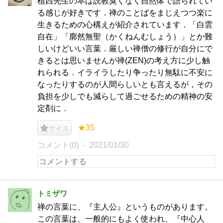
植西先生の本は説教臭くなく自然体で語られてい
る感じが好きです．禅のことばをまじえつつ楽に
生きるための心構えが紹介されています．「白雲
自在」「廓然無聖（かくねんむしょう）」とか難
しいけどいい言葉．厳しい禅僧の修行が自分にで
きるとは思いませんが禅(ZEN)の考え方に少し触
れられる．イライラしたり争ったり無駄に不安に
なったりするのが人間らしいとも言えるが，その
負担を少しでも減らして過ごせるための精神の安
定剤に．
★35
ナイス
コメント(0)
2021/01/30
トミザワ
禅の言葉に、『主人公』というものがあります。
この言葉は、一般的にもよく使われ、『中心人