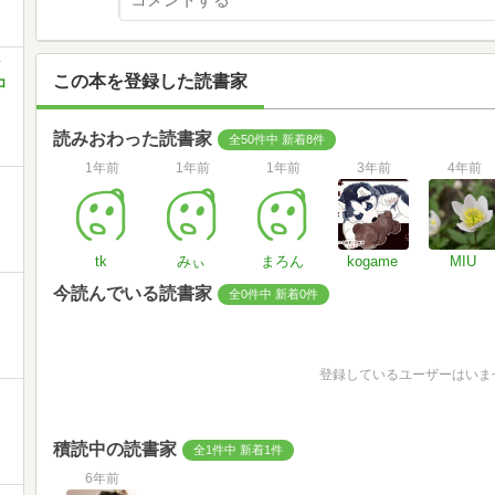
イ
この本を登録した読書家
コ
読みおわった読書家
全50件中 新着8件
1年前
1年前
1年前
3年前
4年前
tk
みぃ
まろん
kogame
MIU
今読んでいる読書家
全0件中 新着0件
登録しているユーザーはいま
積読中の読書家
全1件中 新着1件
6年前