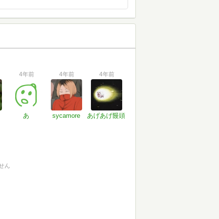
4年前
4年前
4年前
あ
sycamore
あげあげ饅頭
せん