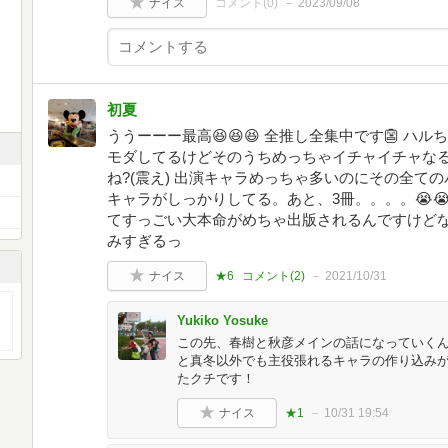
ナイス
コメント(
0
)
2023/09/08
初夏
ううーーー最高😆😆😆 全推し全集中です👺 ハル
モダしてるけどそのうちめっちゃイチャイチャなる
ね?(震え) 出演キャラめっちゃ多いのにその全て
キャラがしっかりしてる。あと、3冊。。。。😭😭 
てすっごい大本命がめちゃ出版されるんですけどな
みすぎるっ
ナイス
★6
コメント(
2
)
2021/10/31
Yukiko Yosuke
この先、春樹と秋彦メインの話になっていく
と真冬以外でも主役張れるキャラの作り込み
たクチです！
ナイス
★1
10/31 19:54