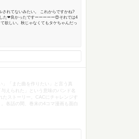
タルされてないみたい。 これからですかね?
した❤良かったですーーーーー😍それでは4
って欲しい。秋じゃなくてもタケちゃんだっ
い」「また曲を作りたい」と言う真
「与えられた」という意味のバンド名
されたストーリー。CACにチャレンジす
。各話の間、巻末の4コマ漫画も面白