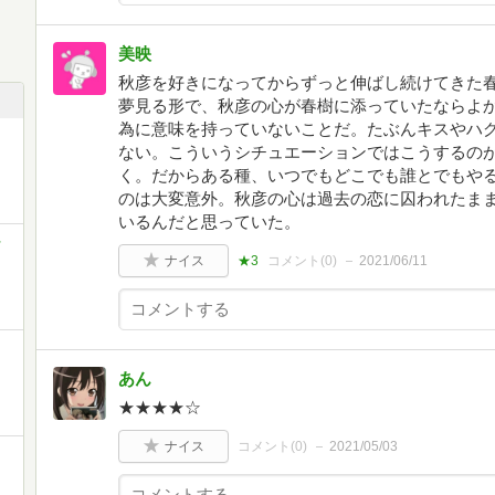
美映
秋彦を好きになってからずっと伸ばし続けてきた
夢見る形で、秋彦の心が春樹に添っていたならよ
為に意味を持っていないことだ。たぶんキスやハ
ない。こういうシチュエーションではこうするの
く。だからある種、いつでもどこでも誰とでもや
のは大変意外。秋彦の心は過去の恋に囚われたま
いるんだと思っていた。
ラ
ナイス
★3
コメント(
0
)
2021/06/11
あん
★★★★☆
ナイス
コメント(
0
)
2021/05/03