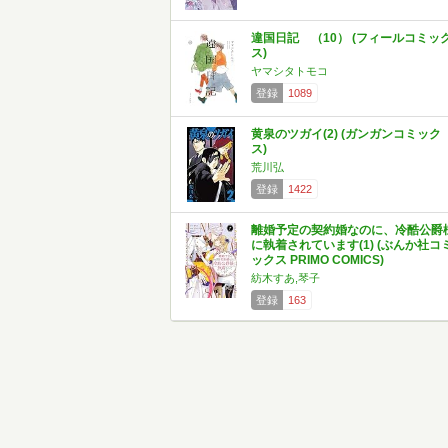
違国日記 （10） (フィールコミッ
ス)
ヤマシタトモコ
登録
1089
黄泉のツガイ(2) (ガンガンコミック
ス)
荒川弘
登録
1422
離婚予定の契約婚なのに、冷酷公爵
に執着されています(1) (ぶんか社コ
ックス PRIMO COMICS)
紡木すあ,琴子
登録
163