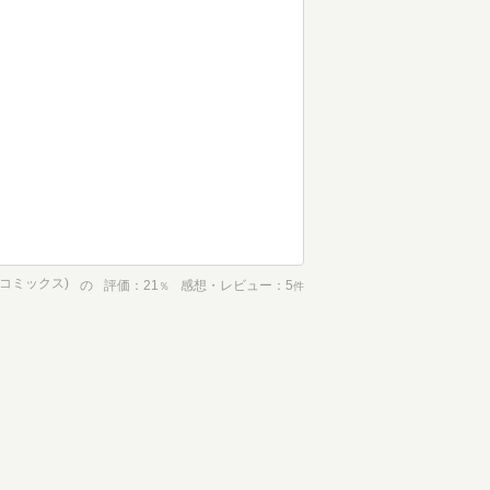
コミックス)
の
評価
21
感想・レビュー
5
％
件