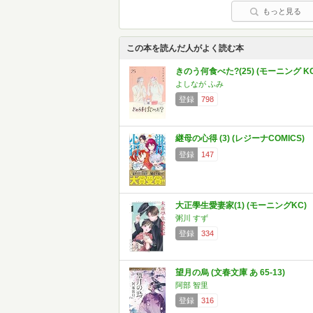
もっと見る
この本を読んだ人がよく読む本
きのう何食べた?(25) (モーニング KC
よしなが ふみ
登録
798
継母の心得 (3) (レジーナCOMICS)
登録
147
大正學生愛妻家(1) (モーニングKC)
粥川 すず
登録
334
望月の烏 (文春文庫 あ 65-13)
阿部 智里
登録
316