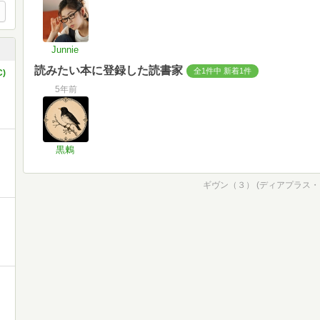
Junnie
読みたい本に登録した読書家
全1件中 新着1件
)
5年前
黒鶫
ギヴン（３） (ディアプラス・