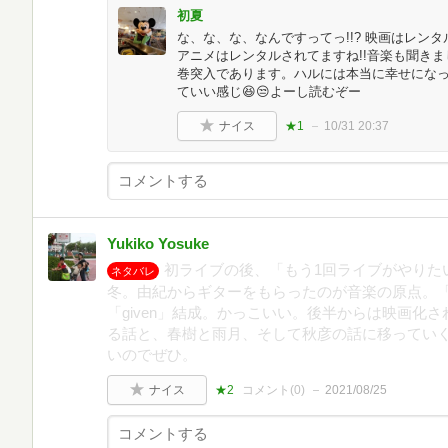
初夏
な、な、な、なんですってっ!!? 映画はレン
アニメはレンタルされてますね!!音楽も聞きま
巻突入であります。ハルには本当に幸せにな
ていい感じ😆😒よーし読むぞー
ナイス
★1
10/31 20:37
Yukiko Yosuke
初ライブの後、「もう1回ライブがやりた
ネタバレ
冬。由紀からギターをもらったのが音楽の原点。
「given」結成。かっこいい。後半からは映画化
る話と、春樹と雨月、そして秋彦の話に移っていく
いのでぜひ。
ナイス
★2
コメント(
0
)
2021/08/25