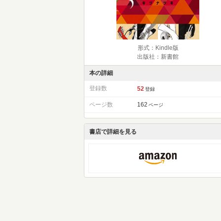
形式：Kindle版
出版社：新書館
本の詳細
登録数
52
登録
ページ数
162
ページ
書店で詳細を見る