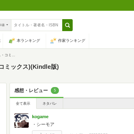
n和書
は
本ランキング
作家ランキング
ミックス)
ックス)(Kindle版)
感想・レビュー
5
全て表示
ネタバレ
kogame
・シーモア