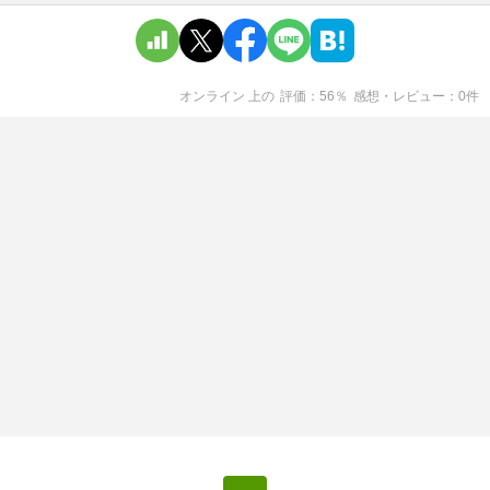
オンライン 上
の
評価
56
％
感想・レビュー
0
件