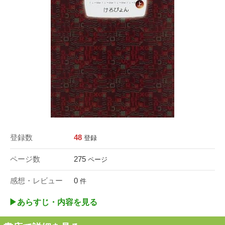
登録数
48
登録
ページ数
275
ページ
感想・レビュー
0
件
▶︎あらすじ・内容を見る