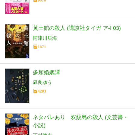
9070
黄土館の殺人 (講談社タイガ ア-I 03)
阿津川辰海
1871
多類婚姻譚
凪良ゆう
4203
ネタバレあり 双紋島の殺人 (文芸書・
小説)