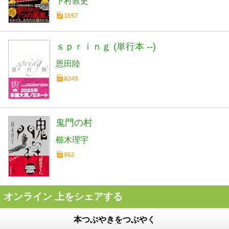
下村敦史
1657
ｓｐｒｉｎｇ (単行本 --)
恩田陸
8249
鬼門の村
櫛木理宇
962
オンライン 上をシェアする
本つぶやきをつぶやく