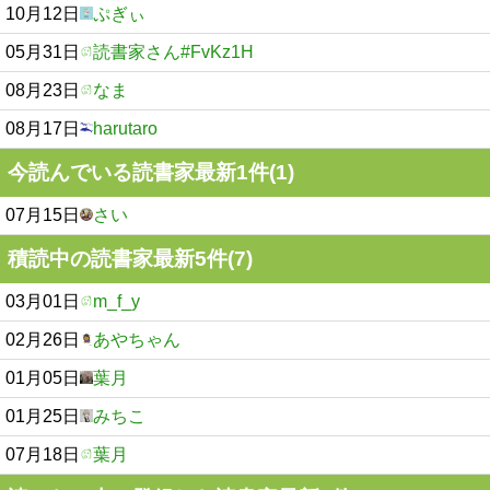
10月12日
ぷぎぃ
05月31日
読書家さん#FvKz1H
08月23日
なま
08月17日
harutaro
今読んでいる読書家最新1件(1)
07月15日
さい
積読中の読書家最新5件(7)
03月01日
m_f_y
02月26日
あやちゃん
01月05日
葉月
01月25日
みちこ
07月18日
葉月