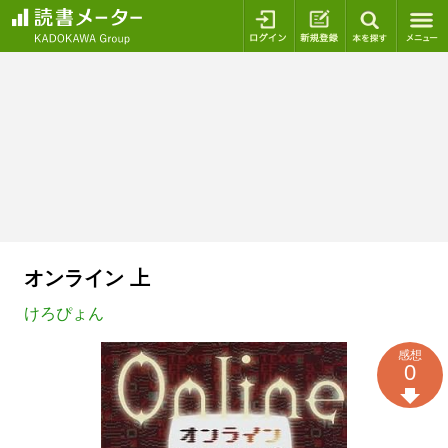
ログイン
新規登録
本を探
オンライン 上
けろぴょん
感想
0