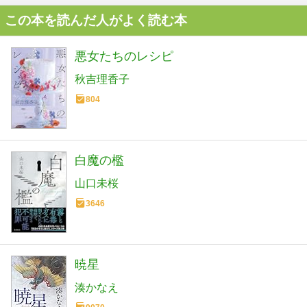
この本を読んだ人がよく読む本
悪女たちのレシピ
秋吉理香子
804
白魔の檻
山口未桜
3646
暁星
湊かなえ