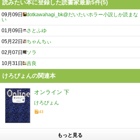
読みたい本に登録した読書家最新5件(5)
09月09日
dotkawahagi_bk@だいたいホラー小説しか読まな
い
01月09日
さとふゆ
05月22日
ちゃんちぃ
02月07日
ソラ
10月31日
吉良
けろぴょんの関連本
オンライン 下
けろぴょん
43
もっと見る