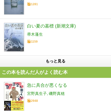
1281
白い夏の墓標 (新潮文庫)
帚木蓬生
1159
もっと見る
この本を読んだ人がよく読む本
急に具合が悪くなる
宮野真生子
磯野真穂
2948