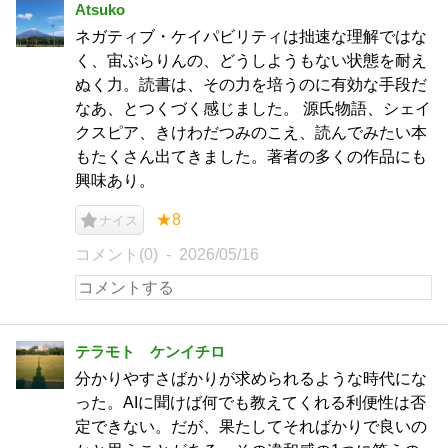
Atsuko
ネガティブ・ケイパビリティは拙速な理解ではな
く、宙ぶらりんの、どうしようもない状態を耐え
ぬく力。読書は、その力を培うのに有効な手段だ
なあ、とつくづく感じました。 源氏物語、シェイ
クスピア、きけわだつみのこえ、読んでみたい本
もたくさん出てきました。著者の多くの作品にも
興味あり。
★8
ナイス
コメント(0)
2026/05/16
テラモト ケンイチロ
分かりやすさばかりが求められるような時代にな
った。AIに聞けば何でも教えてくれる利便性は否
定できない。だが、果たしてそればかりで良いの