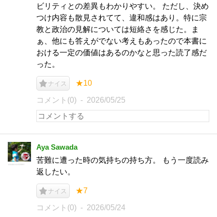
ビリティとの差異もわかりやすい。 ただし、決め
つけ内容も散見されてて、違和感はあり。特に宗
教と政治の見解については短絡さを感じた。ま
ぁ、他にも答えがでない考えもあったので本書に
おける一定の価値はあるのかなと思った読了感だ
った。
★10
ナイス
コメント(0)
2026/05/25
Aya Sawada
苦難に遭った時の気持ちの持ち方。 もう一度読み
返したい。
★7
ナイス
コメント(0)
2026/05/24