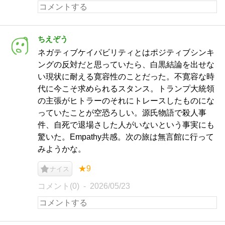
ちえぞう
ネガティブケイパビリティとはポジティブシンキ
ングの反対だと思っていたら、白黒結論を出せな
い現状に耐える寛容性のことだった。不寛容な時
代に今こそ求められるスタンス。トランプ大統領
の主張がヒトラーのそれにトレースしたものにな
っていたことが空恐ろしい。源氏物語で殺人事
件、自死で退場さした人がいないという事実にも
驚いた。Empathy共感。次の旅は無言館に行って
みようかな。
★9
ナイス
コメント(0)
2026/05/23