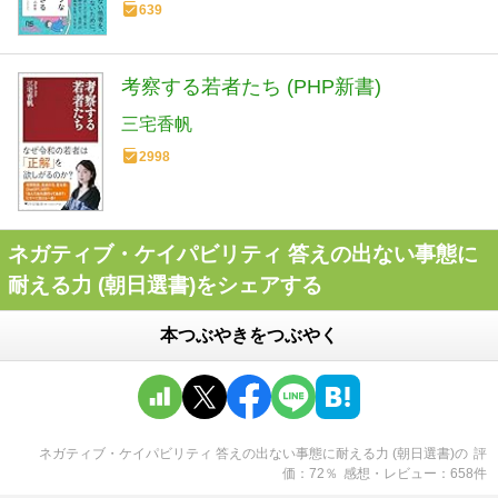
639
考察する若者たち (PHP新書)
三宅香帆
2998
ネガティブ・ケイパビリティ 答えの出ない事態に
耐える力 (朝日選書)をシェアする
本つぶやきをつぶやく
ネガティブ・ケイパビリティ 答えの出ない事態に耐える力 (朝日選書)
の
評
価
72
％
感想・レビュー
658
件