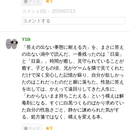
★5
ナイス
コメント(0)
2026/07/13
Y10i
「答えの出ない事態に耐える力」を、まさに答え
の出ない渦中で読んだ。一番残ったのは「日薬」
と「目薬」。時間が癒し、見守られていることが
癒す。子どもの頃、兄がゲームを隣で見てくれた
だけで深く安心した記憶が蘇り、自分が欲しかっ
たのはこれだったのだと腑に落ちた。性急に答え
を出しては、かえって遠回りしてきた人生に、
「わからないまま持ちこたえる」という構えは解
毒剤になる。すぐに白黒つくものばかり求めてい
た自分の性急さごと、静かに諫められた気がす
る。処方箋ではなく、構えを変える本。
★8
ナイス