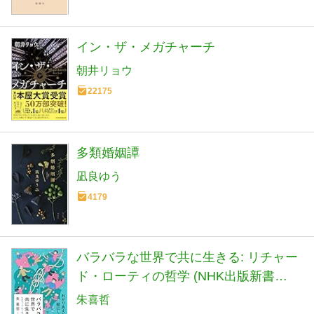
イン・ザ・メガチャーチ
朝井リョウ
22175
多類婚姻譚
凪良ゆう
4179
バラバラな世界で共に生きる: リチャー
ド・ローティの哲学 (NHK出版新書
760)
朱喜哲