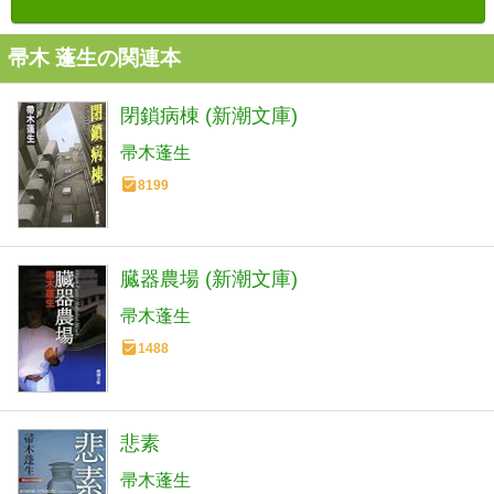
帚木 蓬生の関連本
閉鎖病棟 (新潮文庫)
帚木蓬生
8199
臓器農場 (新潮文庫)
帚木蓬生
1488
悲素
帚木蓬生