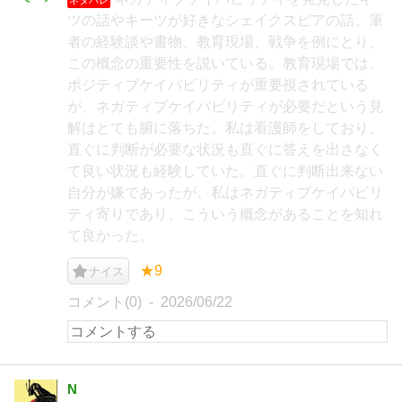
ツの話やキーツが好きなシェイクスピアの話、筆
者の経験談や書物、教育現場、戦争を例にとり、
この概念の重要性を説いている。教育現場では、
ポジティブケイパビリティが重要視されている
が、ネガティブケイパビリティが必要だという見
解はとても腑に落ちた。私は看護師をしており、
直ぐに判断が必要な状況も直ぐに答えを出さなく
て良い状況も経験していた。直ぐに判断出来ない
自分が嫌であったが、私はネガティブケイパビリ
ティ寄りであり、こういう概念があることを知れ
て良かった。
★9
ナイス
コメント(0)
2026/06/22
N