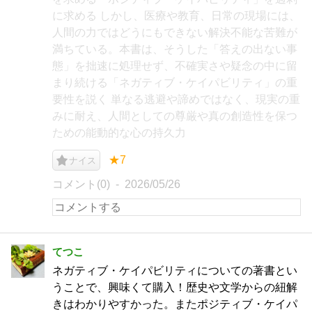
に求める しかし、医療や教育、日常の現場には、
人間の力ではどうにもできない解決不能な苦難が
満ちている。本書は、そうした「答えの出ない事
態」を拙速に処理せず、不確実さや疑念の中に留
まり続ける「ネガティブ・ケイパビリティ」の重
要性を説く 単なる逃避や諦めではなく、現実の重
みに耐え、人間としての尊厳や真の創造性を保つ
ための能動的な心の持久力
★7
ナイス
コメント(0)
2026/05/26
てつこ
ネガティブ・ケイパビリティについての著書とい
うことで、興味くて購入！歴史や文学からの紐解
きはわかりやすかった。またポジティブ・ケイパ