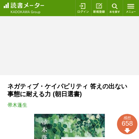
ログイン
新規登録
本を探
ネガティブ・ケイパビリティ 答えの出ない
事態に耐える力 (朝日選書)
帚木蓬生
感想
658