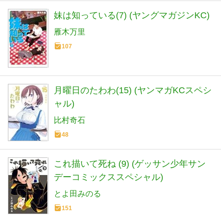
妹は知っている(7) (ヤングマガジンKC)
雁木万里
107
月曜日のたわわ(15) (ヤンマガKCスペシ
ャル)
比村奇石
48
これ描いて死ね (9) (ゲッサン少年サン
デーコミックススペシャル)
とよ田みのる
151