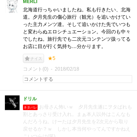
MERLI
北海道行っちゃいましたね。私も行きたい、北海
道。夕月先生の傷心旅行（観光）を追いかけてい
った主力メンツ達。そして追いかけた先でいつも
と変わらぬエロシチュエーション。今回のも中々
でしたね。旅行先でも二次元コンテンツ扱ってる
お店に目が行く気持ち…分かります。
★5
ナイス
コメント(0)
2018/02/18
ドリル
お母さん怖いｗ 夕月先生遂にヲタばれも
ネタバレ
割とあっさり受け入れ。まぁ本人以外はこんなも
んだろうね。けーたは夕月先生を2次元から取り
戻せるか？ｗ しかし本当何やってんですかねえ
こいつらは(笑)