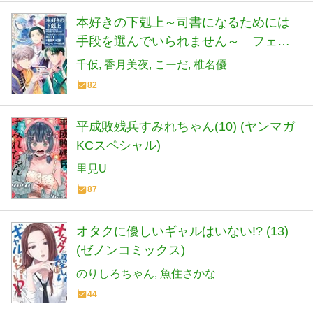
本好きの下剋上～司書になるためには
手段を選んでいられません～ フェル
ディナンドの館にて 第1巻
千仮
香月美夜
こーだ
椎名優
82
平成敗残兵すみれちゃん(10) (ヤンマガ
KCスペシャル)
里見U
87
オタクに優しいギャルはいない!? (13)
(ゼノンコミックス)
のりしろちゃん
魚住さかな
44