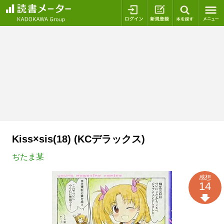
ログイン
新規登録
本を探
Kiss×sis(18) (KCデラックス)
ぢたま某
感想
14