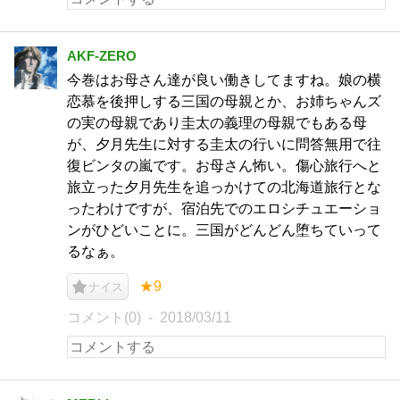
AKF-ZERO
今巻はお母さん達が良い働きしてますね。娘の横
恋慕を後押しする三国の母親とか、お姉ちゃんズ
の実の母親であり圭太の義理の母親でもある母
が、夕月先生に対する圭太の行いに問答無用で往
復ビンタの嵐です。お母さん怖い。傷心旅行へと
旅立った夕月先生を追っかけての北海道旅行とな
ったわけですが、宿泊先でのエロシチュエーショ
ンがひどいことに。三国がどんどん堕ちていって
るなぁ。
★9
ナイス
コメント(0)
2018/03/11