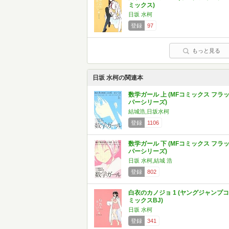
ミックス)
日坂 水柯
登録
97
もっと見る
日坂 水柯の関連本
数学ガール 上 (MFコミックス フラ
パーシリーズ)
結城浩,日坂水柯
登録
1106
数学ガール 下 (MFコミックス フラ
パーシリーズ)
日坂 水柯,結城 浩
登録
802
白衣のカノジョ 1 (ヤングジャンプコ
ミックスBJ)
日坂 水柯
登録
341