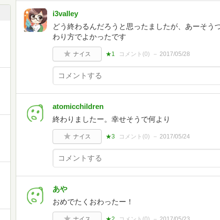
i3valley
どう終わるんだろうと思ったましたが、あーそう
わり方でよかったです
ナイス
★1
コメント(
0
)
2017/05/28
atomicchildren
終わりましたー。幸せそうで何より
ナイス
★3
コメント(
0
)
2017/05/24
あや
おめでたくおわったー！
ナイス
★2
コメント(
0
)
2017/05/23