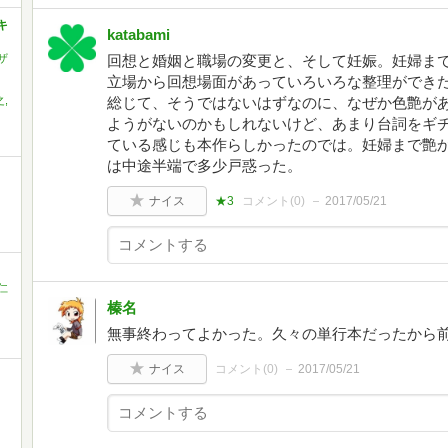
キ
katabami
ザ
回想と婚姻と職場の変更と、そして妊娠。妊婦ま
立場から回想場面があっていろいろな整理ができ
,
総じて、そうではないはずなのに、なぜか色艶が
ようがないのかもしれないけど、あまり台詞をギ
ている感じも本作らしかったのでは。妊婦まで艶
は中途半端で多少戸惑った。
ナイス
★3
コメント(
0
)
2017/05/21
仁
榛名
無事終わってよかった。久々の単行本だったから
ナイス
コメント(
0
)
2017/05/21