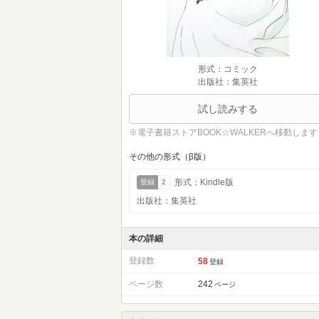
形式：コミック
出版社：集英社
試し読みする
※電子書籍ストアBOOK☆WALKERへ移動します
その他の形式（β版）
形式：Kindle版
登録
2
出版社：集英社
本の詳細
登録数
58
登録
ページ数
242
ページ