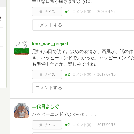
幸せな日常が続きますように。
ナイス
★1
コメント(
0
)
2020/01/25
kmk_was_preyed
足掛け5日で読了。淡めの表情が、画風が、話の作
き。ハッピーエンドでよかった。ハッピーエンド
も準備中だとか。楽しみですね。
ナイス
★2
コメント(
0
)
2017/07/15
二代目よしぞ
ハッピーエンドでよかった。。。
ナイス
★2
コメント(
0
)
2017/06/18