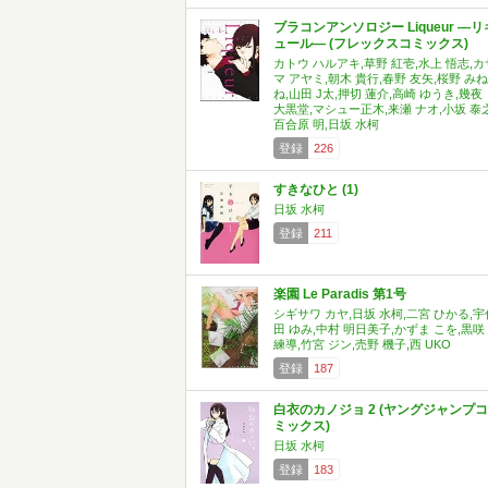
ブラコンアンソロジー Liqueur ―リ
ュール― (フレックスコミックス)
カトウ ハルアキ,草野 紅壱,水上 悟志,カ
マ アヤミ,朝木 貴行,春野 友矢,桜野 みね
ね,山田 J太,押切 蓮介,高崎 ゆうき,幾夜
大黒堂,マシュー正木,来瀬 ナオ,小坂 泰之
百合原 明,日坂 水柯
登録
226
すきなひと (1)
日坂 水柯
登録
211
楽園 Le Paradis 第1号
シギサワ カヤ,日坂 水柯,二宮 ひかる,宇
田 ゆみ,中村 明日美子,かずま こを,黒咲
練導,竹宮 ジン,売野 機子,西 UKO
登録
187
白衣のカノジョ 2 (ヤングジャンプコ
ミックス)
日坂 水柯
登録
183