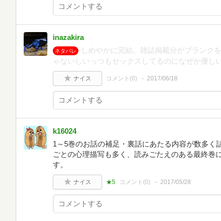
inazakira
しめやかに完結。雑誌掲載分がブランク
ネタバレ
ゃないしいっつもセックスしてるのになぜか優し
ナイス
コメント(
0
)
2017/06/18
k16024
1～5巻のお話の補足・裏話にあたる内容が数多く
ごとの心理描写も多く、読みごたえのある最終巻
す。
ナイス
★5
コメント(
0
)
2017/05/28