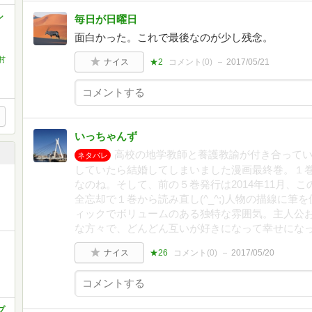
シ
毎日が日曜日
面白かった。これで最後なのが少し残念。
村
ナイス
★2
コメント(
0
)
2017/05/21
いっちゃんず
高校の地学教師と養護教諭が付き合って
ネタバレ
していたら結婚してしまいました漫画最終巻。１巻発
なのね。そして、前の５巻発行は2014年11月、こ
全忘却で１巻から読み直し(^_^;)人物の描線に
ィックでボリュームのある独特な雰囲気。主人公
な方々で、どんどん互いが好きになって幸せにな
ナイス
★26
コメント(
0
)
2017/05/20
プ