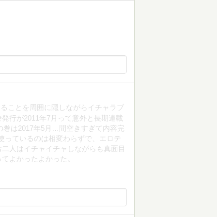
いることを周囲に隠しながらイチャラブ
行が2011年7月って意外と長期連載
の巻は2017年5月…間空きすぎて内容完
筆を使っているのは相変わらずで、エロテ
お二人はイチャイチャしながらも真面目
ってよかったよかった。