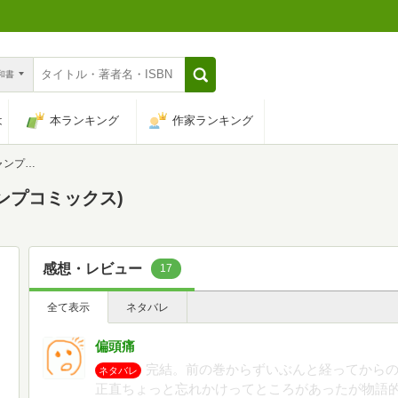
n和書
は
本ランキング
作家ランキング
ックス)
ンプコミックス)
感想・レビュー
17
全て表示
ネタバレ
偏頭痛
完結。前の巻からずいぶんと経ってから
ネタバレ
正直ちょっと忘れかけってところがあったが物語