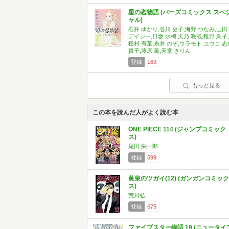
星の恋物語 (バーズコミックス スペ
ャル)
石井 ゆかり,谷川 史子,海野 つなみ,山田
デイジー,日坂 水柯,天乃 咲哉,稚野 鳥子,
種村 有菜,糸井 のぞ,ウラモト ユウコ,志
貴子,藤原 薫,天堂 きりん
登録
169
もっと見る
この本を読んだ人がよく読む本
ONE PIECE 114 (ジャンプコミック
ス)
尾田 栄一郎
登録
599
黄泉のツガイ(12) (ガンガンコミック
ス)
荒川弘
登録
675
ファイブスター物語 19 (ニュータイ