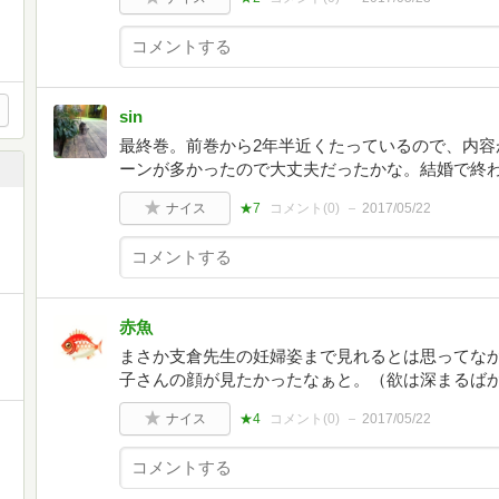
sin
最終巻。前巻から2年半近くたっているので、内容
ーンが多かったので大丈夫だったかな。結婚で終
ッ
ナイス
★7
コメント(
0
)
2017/05/22
ッ
赤魚
まさか支倉先生の妊婦姿まで見れるとは思ってな
子さんの顔が見たかったなぁと。（欲は深まるば
ナイス
★4
コメント(
0
)
2017/05/22