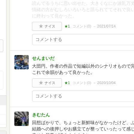
読んでるうちに思い出せた。大きくなにか波乱万
情緒の方がむしろいろいろと語られててそれで良
に終わって良かった。
ナイス
★1
コメント(
0
)
2021/07/14
せんまいだ
大団円。作者の作品で短編以外のシナリオもので
これで余韻があって良かった。
ナイス
★1
コメント(
0
)
2020/10/04
きむたん
回想ばかりで、ちょっと新鮮味がなかったけど、
結婚への後押しやお膳立てが整っていったって感