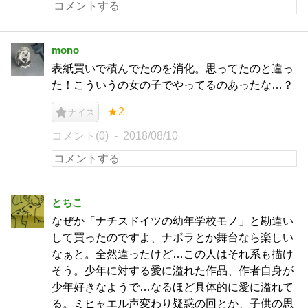
mono
表紙買いで積んでたのを消化。思ってたのと違っ
た！こういうの女の子でやってるのあったな…？
★2
ナイス
コメント(0)
2018/08/10
とちこ
なぜか「ナチスドイツの幼年学校モノ」と勘違い
して買ったのですよ、ナポラとか舞台なら楽しい
なぁと。全然違ったけど…この人はそれ系も描け
そう。少年に対する愛に溢れた作品、作者自身が
少年好きなようで…なるほど具体的に愛に溢れて
る。ミヒャエル声変わり疑惑の回とか、子供の思