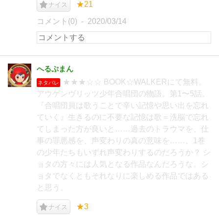
★21
ナイス
コメント(0)
2020/03/14
へるぷまん
★★★☆☆ BOOK☆WALKERにて無料。
ネタバレ
アウゲンヴリッツ少年合唱団の物語。第1〜5話。
『合唱団員は歌うことで辛い記憶や思い出を忘れ
ていく』生きるのに不要な記憶は歌＝洗脳で忘れ
てしまった方が良いと……過去のトラウマを、仕
事の罪悪感を、声変わりの真の意味を……。1巻
の少年たちもいずれ声変わりするのだろうか？ シ
ョタの方々には人気となる作品なんだろうな。シ
ョタでなくともそれなりに楽しめる作品ではある
と思う。
★3
ナイス