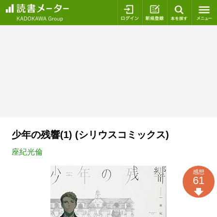
ログイン
新規登録
本を探
少年の残響(1) (シリウスコミックス)
座紀光倫
感想
61