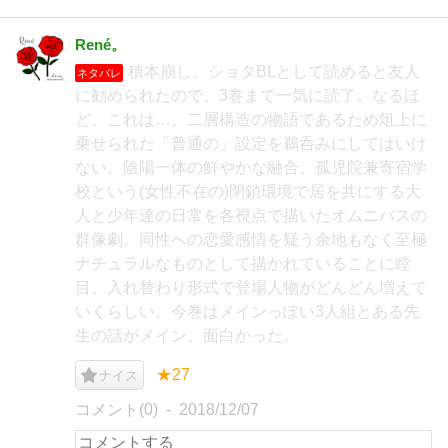
René。
積本崩し。ショタBLとして読めると友人
ネタバレ
に勧められたので。3巻まで一気に読了。なるほ
ど、これは…。二層構造の物語であるため俎上に
乗せられた「普通の」設定を鵜呑みにしてはいけ
ない。陰陽一体の鮮やかな融合。孤児院兼寄宿学
校という(女性不在の)閉鎖環境で居を共にする大
人と少年達の日常を各視点で描いたオムニバスの
群像劇。同性への恋愛感情を疑う余地もなく至極
ナチュラルなものとして描かれていることに瞠
目。入れ替わり形式で登場人物がどんどん増えて
いくらしい。今巻はメインっぽい3人組とある先
生の話がメイン。面白かった。
★27
ナイス
コメント(0)
2018/12/07