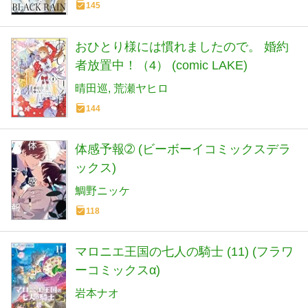
145
おひとり様には慣れましたので。 婚約
者放置中！（4） (comic LAKE)
晴田巡
荒瀬ヤヒロ
144
体感予報➁ (ビーボーイコミックスデラ
ックス)
鯛野ニッケ
118
マロニエ王国の七人の騎士 (11) (フラワ
ーコミックスα)
岩本ナオ