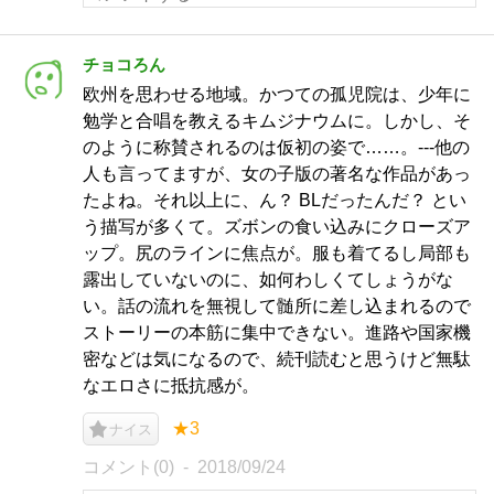
チョコろん
欧州を思わせる地域。かつての孤児院は、少年に
勉学と合唱を教えるキムジナウムに。しかし、そ
のように称賛されるのは仮初の姿で……。---他の
人も言ってますが、女の子版の著名な作品があっ
たよね。それ以上に、ん？ BLだったんだ？ とい
う描写が多くて。ズボンの食い込みにクローズア
ップ。尻のラインに焦点が。服も着てるし局部も
露出していないのに、如何わしくてしょうがな
い。話の流れを無視して髄所に差し込まれるので
ストーリーの本筋に集中できない。進路や国家機
密などは気になるので、続刊読むと思うけど無駄
なエロさに抵抗感が。
★3
ナイス
コメント(0)
2018/09/24