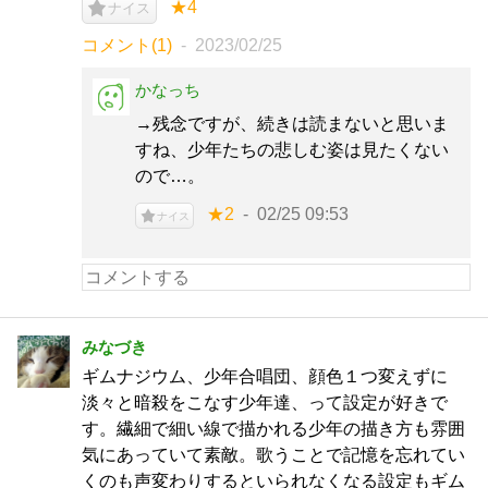
★4
ナイス
コメント(1)
2023/02/25
かなっち
→残念ですが、続きは読まないと思いま
すね、少年たちの悲しむ姿は見たくない
ので…。
★2
02/25 09:53
ナイス
みなづき
ギムナジウム、少年合唱団、顔色１つ変えずに
淡々と暗殺をこなす少年達、って設定が好きで
す。繊細で細い線で描かれる少年の描き方も雰囲
気にあっていて素敵。歌うことで記憶を忘れてい
くのも声変わりするといられなくなる設定もギム