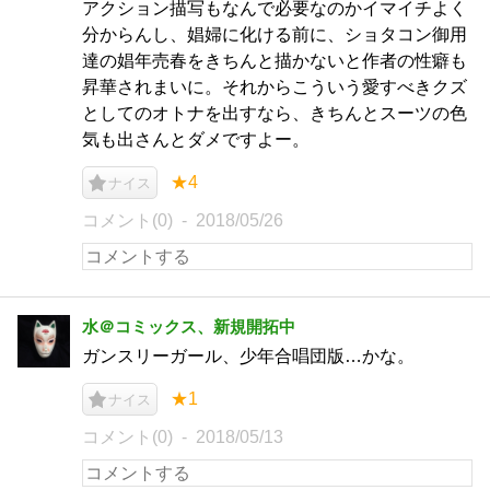
アクション描写もなんで必要なのかイマイチよく
分からんし、娼婦に化ける前に、ショタコン御用
達の娼年売春をきちんと描かないと作者の性癖も
昇華されまいに。それからこういう愛すべきクズ
としてのオトナを出すなら、きちんとスーツの色
気も出さんとダメですよー。
★4
ナイス
コメント(0)
2018/05/26
水＠コミックス、新規開拓中
ガンスリーガール、少年合唱団版…かな。
★1
ナイス
コメント(0)
2018/05/13