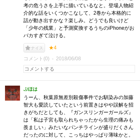
考の危うさを上手に描いているなと。登場人物紹
介的な話をいくつかこなして、2巻から本格的に
話が動き出すかな？楽しみ。どうでも良いけど
「少年の残業」と予測変換するうちのiPhoneがお
バカすぎて泣ける。
★4
ナイス
コメント(0)
2018/06/08
ぷほは
うーん、秋葉原無差別殺傷事件でお馴染みの加藤
智大も愛読していたという前置きはやや誤解を招
きがちだとしても、『ガンスリンガーガールズ』
は「私は子宮も取られちゃったから生理の痛みも
羨ましい」みたいなパンチラインが盛りだくさん
だったのに対して、こっちはやっぱり薄味かと。