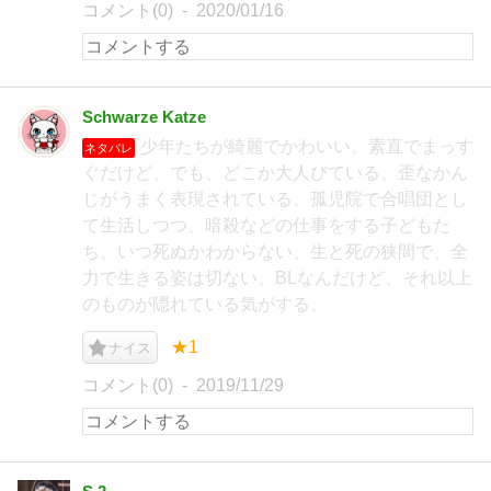
コメント(0)
2020/01/16
Schwarze Katze
少年たちが綺麗でかわいい。素直でまっす
ネタバレ
ぐだけど、でも、どこか大人びている、歪なかん
じがうまく表現されている。孤児院で合唱団とし
て生活しつつ、暗殺などの仕事をする子どもた
ち。いつ死ぬかわからない、生と死の狭間で、全
力で生きる姿は切ない。BLなんだけど、それ以上
のものが隠れている気がする。
★1
ナイス
コメント(0)
2019/11/29