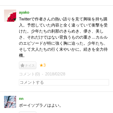
ayako
Twitterで作者さんの熱い語りを見て興味を持ち購
入。予想していた内容と全く違っていて衝撃を受
けた。少年たちの刹那のきらめき、儚さ、美し
さ、それだけではない背負うものの重さ…カルル
のエピソードが特に強く胸に迫った。少年たち、
そして大人たちの行く末やいかに。続きを全力待
機。
★3
ナイス
コメント(0)
2018/02/28
nn
ボーイソプラノはよい。