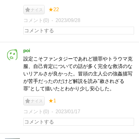
★22
ナイス
コメント(0)
2023/09/28
poi
設定こそファンタジーであれど贖罪やトラウマ克
服、自己肯定についての話が多く完全な救済のな
いリアルさが良かった。冒頭の主人公の強姦描写
が苦手だったのだけど解説を読み"赦されざる
罪"として描いたとわかり少し安心した。
★1
ナイス
コメント(0)
2023/01/17