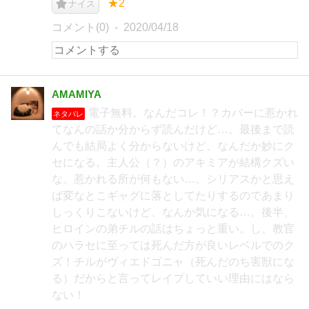
★2
ナイス
コメント(0)
2020/04/18
AMAMIYA
電子無料。なんだコレ！？カバーに惹かれ
ネタバレ
てなんの話か分からず読んだけど…。最後まで読
んでも結局よく分からないけど、なんだか妙にク
セになる。主人公（？）のアキミアが結構クズい
な。惹かれる所が何もない…。シリアスかと思え
ば変なとこギャグに落としてたりするのであまり
しっくりこないけど、なんか気になる…。後半、
ヒロインの弟チルの話はちょっと重い。し、教官
のハラセに至っては死んだ方が良いレベルでのク
ズ！チルがヴィエドゴニャ（死んだのち害獣にな
る）だからと言ってレイプしていい理由にはなら
ない！