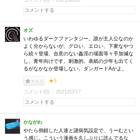
オズ
いわゆるダークファンタジー。誰が主人公なのか
よく分からないが、グロい、エロい、下衆なやつ
ら続々登場、合意のない姦淫の場面等々手加減な
し、青年向けです。刺激的。表紙の少年も出てく
るがなかなか登場しない。ダンガードAかよ。
★5
ナイス
コメント(0)
2021/02/17
かながわ
やたら倒錯した人達と謎病気設定で、うーむとい
う感じ。こういう漫画を久しぶりに読んでるな