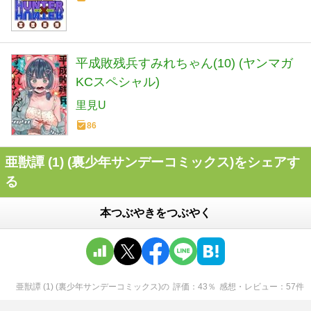
平成敗残兵すみれちゃん(10) (ヤンマガ
KCスペシャル)
里見U
86
亜獣譚 (1) (裏少年サンデーコミックス)をシェアす
る
本つぶやきをつぶやく
亜獣譚 (1) (裏少年サンデーコミックス)
の
評価
43
％
感想・レビュー
57
件