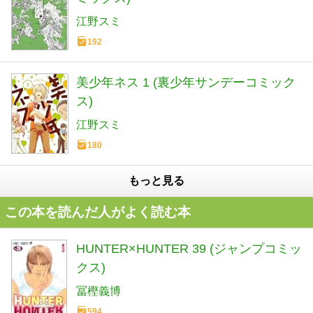
江野スミ
192
美少年ネス 1 (裏少年サンデーコミック
ス)
江野スミ
180
もっと見る
この本を読んだ人がよく読む本
HUNTER×HUNTER 39 (ジャンプコミッ
クス)
冨樫義博
594