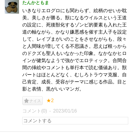
たんかともま
いきなりエログロにも関わらず、絵柄のせいか耽
美。美しさが勝る。獣になるウイルスという王道
の設定に、死後獣化するゾンビ的要素も入れた王
道の軸ながら、かなり嫌悪感を催す主人子を設定
して、レイプまがいのことをさせながらも、段々
と人間味が増してくる不思議さ。思えば根っから
のドクズも聖人もいなかった印象。なかなかヒロ
インが健気なようで強かでエロティック。合間合
間の挿絵やコメントも単行本で読む価値あり。獣
パートはほとんどなく、むしろトラウマ克服、自
己肯定、成長、受容がテーマに感じる作品。目と
影と表情、黒がいいマンガ。
★2
ナイス
コメント(0)
2023/01/16