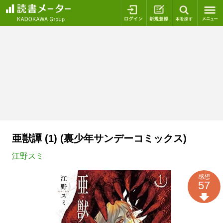
ログイン
新規登録
本を探
亜獣譚 (1) (裏少年サンデーコミックス)
江野スミ
感想
57