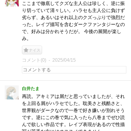
ここまで徹底してクズな主人公は珍しく、逆に振
り切っていて清々しい。ハラセも主人公に負けず
劣らず、あるいはそれ以上のクズっぷりで強烈だ
った。レイプ描写を含むダークファンタジーなの
で、好みは分かれそうだが。 今後の展開が楽し
み。
ナイス
コメント(0)
2025/04/15
白井たま
再読。アキミアは屑だと思っていましたが、それ
を上回る屑がハラセでした。耽美さと残酷さと、
世界観がダークなので一巻で好き嫌いが別れそう
です。逆にこの巻で気に入ったら八巻までぜひ読
んで欲しい作品です。レイプ表現があるので性描