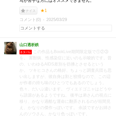
写が苦手な方にはオススメできません。
★1
ナイス
コメント(0)
2025/03/29
山口透析鉄
この作品もBookLive期間限定版で①②③
ネタバレ
を。 害獣病、性感染症に近いのも示唆的です。昔
の、いわゆるAIDS差別を彷彿とさせるという
か。 ツキヒコさんの格好、ちょっと調査兵団も思
い出しますが、彼自身は割と狡猾なので、この辺
が作者の持ち味のひとつでもあるのでしょう。
色々、だいぶ違います。 ヴィエドゴニャはどうや
ら語源があるようですね。 後半は弟さんの視点に
移り、かなり過酷な運命に翻弄されるのが垣間見
え、かなりの傑作っぽいです。 余談ですがお姉さ
んのソウさん、かなり色っぽいです。