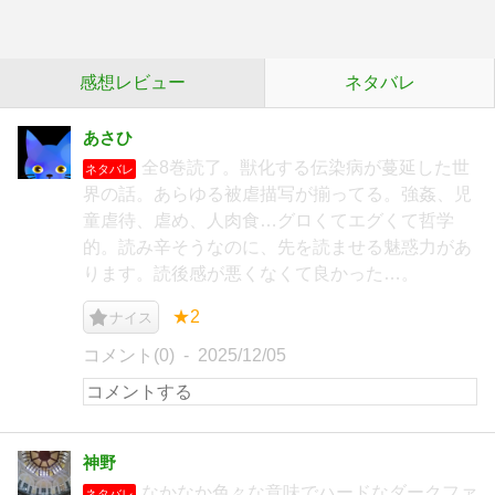
感想レビュー
ネタバレ
あさひ
全8巻読了。獣化する伝染病が蔓延した世
ネタバレ
界の話。あらゆる被虐描写が揃ってる。強姦、児
童虐待、虐め、人肉食…グロくてエグくて哲学
的。読み辛そうなのに、先を読ませる魅惑力があ
ります。読後感が悪くなくて良かった…。
★2
ナイス
コメント(0)
2025/12/05
神野
なかなか色々な意味でハードなダークファ
ネタバレ