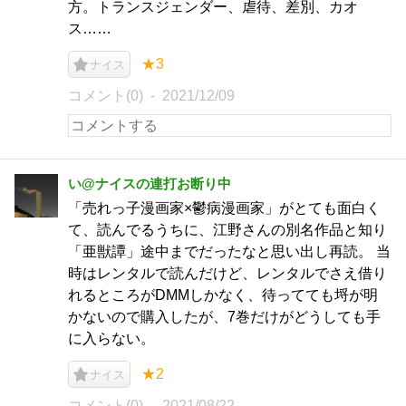
方。トランスジェンダー、虐待、差別、カオ
ス……
★3
ナイス
コメント(0)
2021/12/09
い@ナイスの連打お断り中
「売れっ子漫画家×鬱病漫画家」がとても面白く
て、読んでるうちに、江野さんの別名作品と知り
「亜獣譚」途中までだったなと思い出し再読。 当
時はレンタルで読んだけど、レンタルでさえ借り
れるところがDMMしかなく、待ってても埒が明
かないので購入したが、7巻だけがどうしても手
に入らない。
★2
ナイス
コメント(0)
2021/08/22