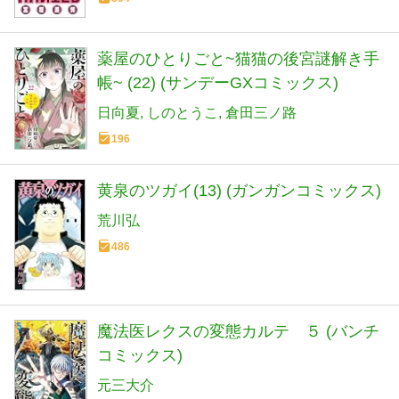
薬屋のひとりごと~猫猫の後宮謎解き手
帳~ (22) (サンデーGXコミックス)
日向夏
しのとうこ
倉田三ノ路
196
黄泉のツガイ(13) (ガンガンコミックス)
荒川弘
486
魔法医レクスの変態カルテ ５ (バンチ
コミックス)
元三大介