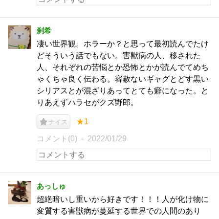
刹希
凄い世界観。ホラーか？と思って最初読んでたけ
どそういう話でもない。害獣病の人、移された
人、それぞれの苦悩とか恐怖とかが読んでてめち
ゃくちゃ良く伝わる。容赦ないギャグとどす黒い
シリアスとが混ざりあってとても癖になった。と
りあえずハラセがクズ野郎。
★1
ナイス
コメント(0)
2022/01/29
あっしゅ
超絶暗いし重いから好きです！！！人が化け物に
変質する害獣病が蔓延する世界での人間のあり