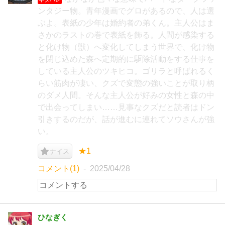
ンタジー物。青年漫画でグロがあるので、人は選
ぶよ。表紙の少年は婚約者の弟くん。主人公はま
さかのラストの巻で表紙を飾る。人間が感染する
と化け物（獣）へ変化してしまう世界で、化け物
を閉じ込めた森へ定期的に駆除活動をする仕事を
している主人公のツキヒコ。ゴリラと呼ばれるく
らい筋肉が凄い、クズで変態の強いことが取り柄
のダメ人間。そんな主人公が好みの女性と森の中
で出会ってしまい……見事なクズだと読者はドン
引きするのだが、話が進むに連れてソウさんが強
い。
★1
ナイス
コメント(1)
2025/04/28
ひなぎく