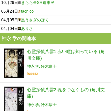
10月26日
きらら＠SR道東民
05月24日
tachico
04月05日
黒うさぎのぽて
04月04日
ありさ
神永 学の関連本
心霊探偵八雲1 赤い瞳は知っている (角
川文庫)
神永学
鈴木康士
9152
心霊探偵八雲2 魂をつなぐもの (角川文
庫)
神永学
鈴木康士