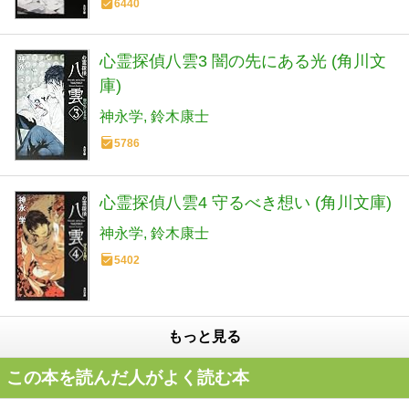
6440
心霊探偵八雲3 闇の先にある光 (角川文
庫)
神永学
鈴木康士
5786
心霊探偵八雲4 守るべき想い (角川文庫)
神永学
鈴木康士
5402
もっと見る
この本を読んだ人がよく読む本