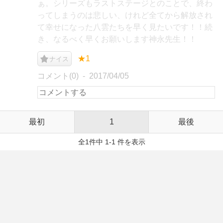
ぁ。シリーズもラストステージとのことで、終わ
ってしまうのは悲しい、けれど全てから解放され
て幸せになった八雲たちを早く見たいです！！続
き、なるべく早くお願いします神永先生！！
★1
ナイス
コメント(0)
2017/04/05
最初
1
最後
全1件中 1-1 件を表示