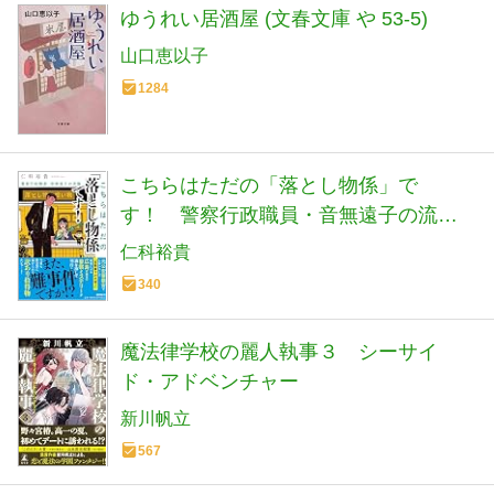
ゆうれい居酒屋 (文春文庫 や 53-5)
山口恵以子
1284
こちらはただの「落とし物係」で
す！ 警察行政職員・音無遠子の流儀
(潮文庫)
仁科裕貴
340
魔法律学校の麗人執事３ シーサイ
ド・アドベンチャー
新川帆立
567