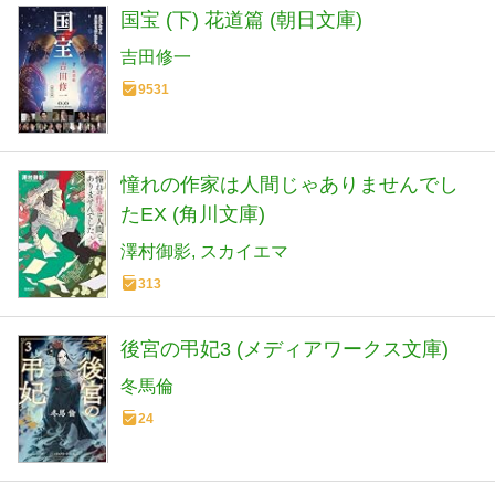
国宝 (下) 花道篇 (朝日文庫)
吉田修一
9531
憧れの作家は人間じゃありませんでし
たEX (角川文庫)
澤村御影
スカイエマ
313
後宮の弔妃3 (メディアワークス文庫)
冬馬倫
24