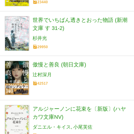
23440
世界でいちばん透きとおった物語 (新潮
文庫 す 31-2)
杉井光
29950
傲慢と善良 (朝日文庫)
辻村深月
42517
アルジャーノンに花束を〔新版〕(ハヤ
カワ文庫NV)
ダニエル・キイス
小尾芙佐