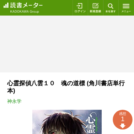
ログイン
新規登録
本を探
心霊探偵八雲１０ 魂の道標 (角川書店単行
本)
神永学
感想
1