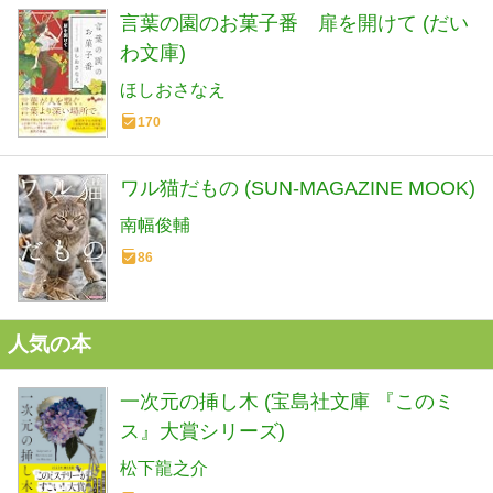
言葉の園のお菓子番 扉を開けて (だい
わ文庫)
ほしおさなえ
170
ワル猫だもの (SUN-MAGAZINE MOOK)
南幅俊輔
86
人気の本
一次元の挿し木 (宝島社文庫 『このミ
ス』大賞シリーズ)
松下龍之介