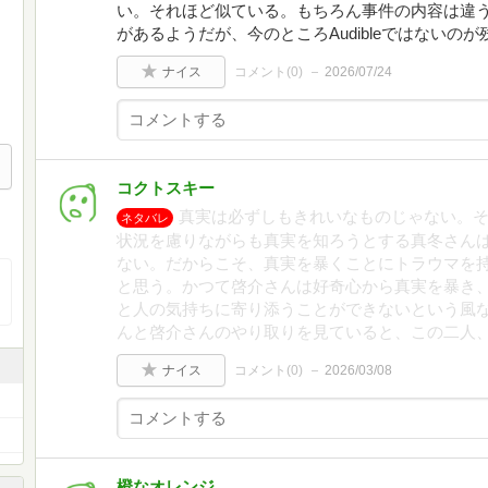
い。それほど似ている。もちろん事件の内容は違
があるようだが、今のところAudibleではないのが
ナイス
コメント(
0
)
2026/07/24
コクトスキー
真実は必ずしもきれいなものじゃない。
ネタバレ
状況を慮りながらも真実を知ろうとする真冬さん
ない。だからこそ、真実を暴くことにトラウマを
と思う。かつて啓介さんは好奇心から真実を暴き
と人の気持ちに寄り添うことができないという風
んと啓介さんのやり取りを見ていると、この二人
ナイス
コメント(
0
)
2026/03/08
橙なオレンジ