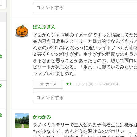
ぱんぷきん
字面からジャズ研のイメージでずっと積読してた
品内容も日常系ミステリーと魅力的でなんでもっ
れたのが2017年となろうに近いライトノベルが
文芸くらいの軽すぎず、重すぎずの程度なのも良
文
きるなぁと思うことがあったものの、総じて面白
ピソードが気になる。「氷菓」に似ているみたい
シンプルに楽しめた。
ナイス
★1
コメント(
0
)
2024/10/14
文
文
かわかみ
ラノベミステリーで主人公の男子高校生には機械
ちが少なくて、めんどうを避けるのがポリシー。