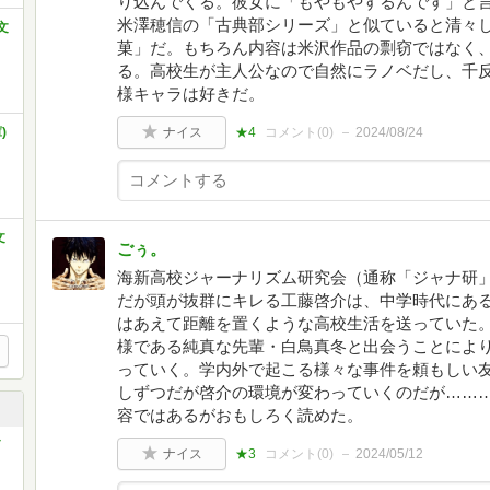
り込んでくる。彼女に「もやもやするんです」と
米澤穂信の「古典部シリーズ」と似ていると清々
文
菓」だ。もちろん内容は米沢作品の剽窃ではなく
る。高校生が主人公なので自然にラノベだし、千
様キャラは好きだ。
)
ナイス
★4
コメント(
0
)
2024/08/24
文
ごぅ。
海新高校ジャーナリズム研究会（通称「ジャナ研
だが頭が抜群にキレる工藤啓介は、中学時代にあ
はあえて距離を置くような高校生活を送っていた
様である純真な先輩・白鳥真冬と出会うことによ
っていく。学内外で起こる様々な事件を頼もしい
しずつだが啓介の環境が変わっていくのだが……
容ではあるがおもしろく読めた。
ナイス
★3
コメント(
0
)
2024/05/12