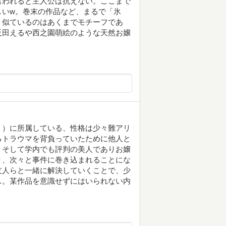
言われると主人公は抗えない。ここまで
しいw。巻末の作品など、まるで「氷
、似ているのはあくまでモチーフであ
反田えるや西之園萌絵のような天然お嬢
」）に所属している、性格は少々難アリ
るトラウマを背負っていたために他人と
。そして学内でも評判の美人でありお嬢
り、次々と事件に巻き込まれることにな
友人らと一緒に解決していくことで、少
…。某作品を意識せずにはいられない内