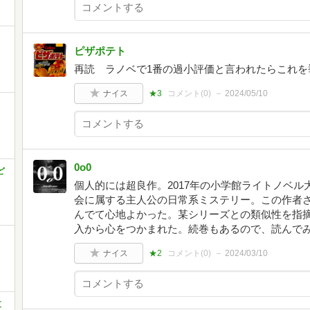
ピザポテト
再読 ラノベで1番の過小評価と言われたらこれを
ナイス
★3
コメント(
0
)
2024/05/10
0o0
ど
個人的には超良作。2017年の小学館ライトノベ
会に属する主人公の日常系ミステリー。この作者
んでて心地よかった。某シリーズとの類似性を指
入から心をつかまれた。続巻もあるので、読んで
ナイス
★2
コメント(
0
)
2024/03/10
文