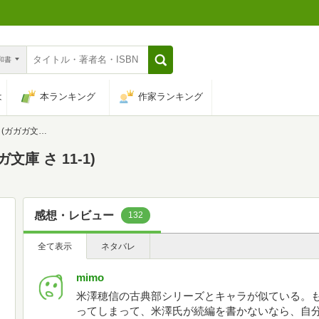
n和書
は
本ランキング
作家ランキング
 さ 11-1)
庫 さ 11-1)
感想・レビュー
132
全て表示
ネタバレ
mimo
米澤穂信の古典部シリーズとキャラが似ている。
ってしまって、米澤氏が続編を書かないなら、自