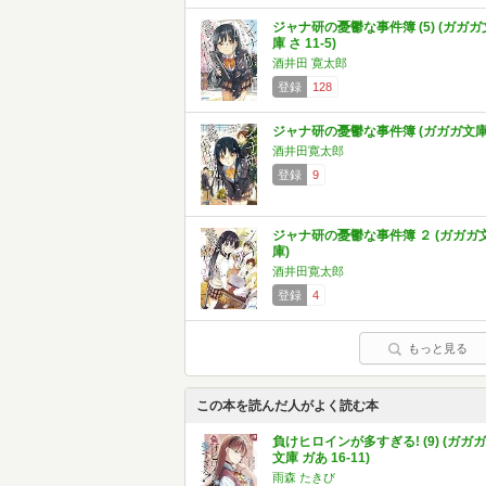
ジャナ研の憂鬱な事件簿 (5) (ガガガ
庫 さ 11-5)
酒井田 寛太郎
登録
128
ジャナ研の憂鬱な事件簿 (ガガガ文庫
酒井田寛太郎
登録
9
ジャナ研の憂鬱な事件簿 ２ (ガガガ
庫)
酒井田寛太郎
登録
4
もっと見る
この本を読んだ人がよく読む本
負けヒロインが多すぎる! (9) (ガガガ
文庫 ガあ 16-11)
雨森 たきび