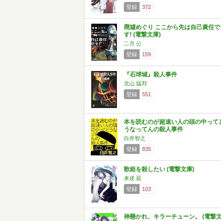
登録
372
廃墟めぐり ここから先は自己責任で
す! (電撃文庫)
二月 公
登録
159
『石球城』殺人事件
北山 猛邦
登録
551
本を読むのが超速い人の頭の中って
うなってんの殺人事件
白井智之
登録
835
歌姫を殺したい (電撃文庫)
来述 延
登録
103
神懸かれ、キラーチューン。 (電撃