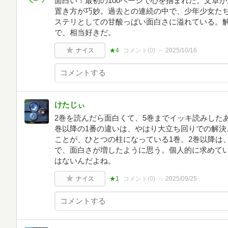
面白い！最初の100ページで心を掴まれた。文章
置き方が巧妙。過去との連続の中で、少年少女た
ステリとしての甘酸っぱい面白さに溢れている。
で、相当好きだ。
ナイス
★4
コメント(
0
)
2025/10/16
けたじぃ
2巻を読んだら面白くて、5巻までイッキ読みしたあ
巻以降の1番の違いは、やはり大立ち回りでの解決
ことが、ひとつの柱になっている1巻。2巻以降は
で、面白さが増したように思う。個人的に求めて
はないんだよね。
ナイス
★1
コメント(
0
)
2025/09/25