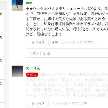
pao
★★✫☆☆ 本格ミステリ・エターナル300より。
とで、THEラノベ感満載なキャラ設定。高校のジ
文
る工藤が、お嬢様で美人な先輩である真冬と出会
ることに。印象は米澤穂信氏の小市民ラノベ版。
明かされていない過去の”あの事件”とかこれから
けど、続編どうしよう…
文
ナイス
★30
コメント(
0
)
2024/12/01
文
のーりん
面白かったです。文章が非常に卓越して
ネタバレ
人作家の方だと知って驚きました。 物語は学園ミ
文
で、読み応えがありました。人の過去を知ること
い。闇雲に暴露すれば、反感だって買う。他人の
のかという問いについて深く考えさせられた物語
ナイス
コメント(
0
)
2024/11/20