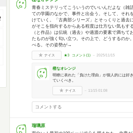
青春ミステリってこういうのでいいんだよな（雑語
ての学園のなかで、事件と出会う。そして、それ
けていく。「古典部シリーズ」とそっくりと過去
がそこを指向するからある程度は仕方ない気もす
（と作品）は伝統（過去）や過渡の要素で満ちて
たものが強く匂い立つ。その上で、どうするのか
べる。その姿勢が→
ナイス
★3
コメント(
1
)
2025/11/15
橙なオレンジ
明瞭に表れた「負けた理由」が個人的には好
ていくべき。
ナイス
11/15 01:08
瑠璃原