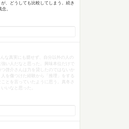
うが、どうしても比較してしまう。続き
残念。
そんな真実にも臆せず、自分以外の人の
は強い人だなと思った。興味本位だけで
持つ啓介さんは力を貸したのではないか
、人を傷つけた経験から「推理」をする
なことを言っていたように思う。真冬さ
、いいなと思った。