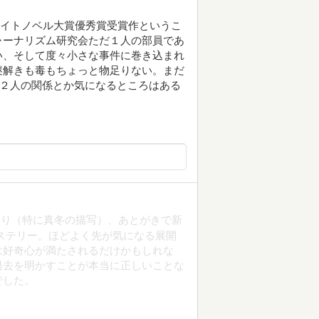
ライトノベル大賞優秀賞受賞作というこ
ャーナリズム研究会ただ１人の部員であ
い、そして度々小さな事件に巻き込まれ
謎解きも毒もちょっと物足りない。まだ
の２人の関係とか気になるところはある
おり（特に真冬の描写）、あとがきで新
ステリー。ほどよく先が気になる展開
は好奇心が満たされるだけかもしれな
過去を明かすことが本当に正しいことな
でした。