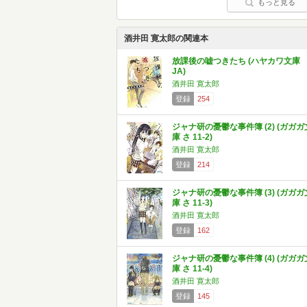
もっと見る
酒井田 寛太郎の関連本
放課後の嘘つきたち (ハヤカワ文庫
JA)
酒井田 寛太郎
登録
254
ジャナ研の憂鬱な事件簿 (2) (ガガガ
庫 さ 11-2)
酒井田 寛太郎
登録
214
ジャナ研の憂鬱な事件簿 (3) (ガガガ
庫 さ 11-3)
酒井田 寛太郎
登録
162
ジャナ研の憂鬱な事件簿 (4) (ガガガ
庫 さ 11-4)
酒井田 寛太郎
登録
145