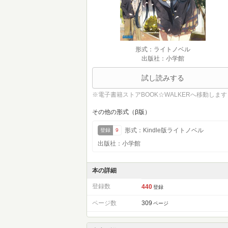
形式：ライトノベル
出版社：小学館
試し読みする
※電子書籍ストアBOOK☆WALKERへ移動します
その他の形式（β版）
形式：Kindle版ライトノベル
登録
9
出版社：小学館
本の詳細
登録数
440
登録
ページ数
309
ページ