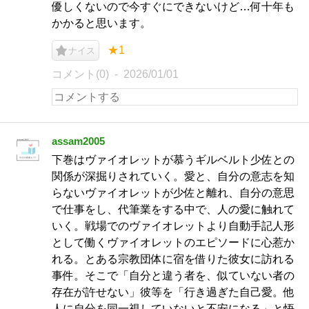
優しくないので今すぐにできないけど…何十年も
かかると思います。
★1
ナイス
コメント(0)
2026/01/01
assam2005
下巻はヴァイオレットが慕うギルベルト少佐との
関係が深掘りされていく。愛と、自分の意志を知
らないヴァイオレットが少佐と離れ、自分の意思
で仕事をし、代筆業をする中で、人の愛に触れて
いく。戦場でのヴァイオレットより自動手記人形
として働くヴァイオレットのエピソードに心惹か
れる。とある宗教団体に宿を借りた彼女に訪れる
事件。そこで「自分と違う者を、似ていない者の
存在が許せない」彼等を「行き過ぎた自己愛。他
人に自分を同一視していないと不安になる」と悟