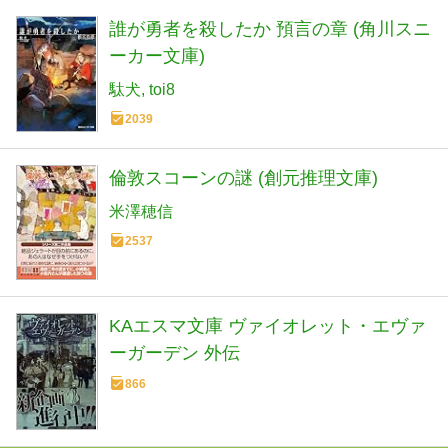
誰が勇者を殺したか 預言の章 (角川スニ
ーカー文庫)
駄犬
toi8
2039
倫敦スコーンの謎 (創元推理文庫)
米澤穂信
2537
KAエスマ文庫 ヴァイオレット・エヴァ
ーガーデン 外伝
866