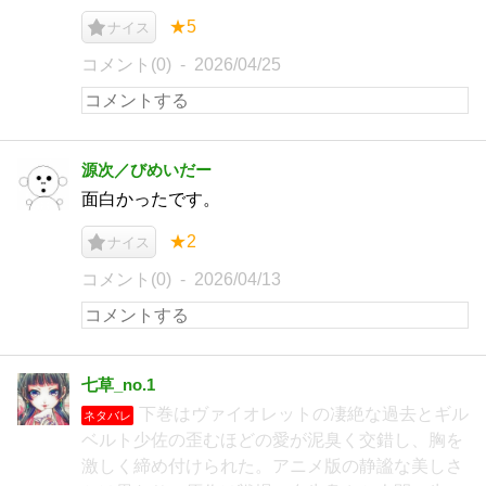
★5
ナイス
コメント(0)
2026/04/25
源次／びめいだー
面白かったです。
★2
ナイス
コメント(0)
2026/04/13
七草_no.1
下巻はヴァイオレットの凄絶な過去とギル
ネタバレ
ベルト少佐の歪むほどの愛が泥臭く交錯し、胸を
激しく締め付けられた。アニメ版の静謐な美しさ