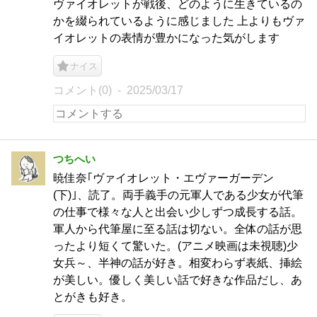
ヴァイオレットが戦後、どのように生きているの
かを綴られているように感じました 上よりもヴァ
イオレットの表情が豊かになった気がします
ナイス
コメント(0)
2025/03/17
つちへい
暁佳奈｢ヴァイオレット・エヴァーガーデン
(下)｣、読了。両手義手の元軍人である少女が代筆
の仕事で様々な人と出会い少しずつ成長する話。
軍人から代筆屋に至る話は切ない。全体の話が思
ったより短くて驚いた。(アニメ映画は未視聴)少
女兵～、半神の話が好き。相変わらず表紙、挿絵
が美しい。優しく美しい話で好きな作品だし、あ
とがきも好き。