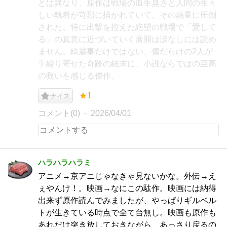
とは異なり、原作は戦場の血生臭さと人間の生々
しい執着が苛烈に描かれていて、その熱量に圧倒
された。特に出撃を控えた絶望の戦場で「愛して
る」の真意に近づいていく展開は涙なしには読め
ません。綺麗事だけではない、傷だらけの2人が
手繰り寄せた奇跡の結末に、小説ならではの至高
の救いを感じる傑作。
★1
ナイス
コメント(0)
2026/04/01
ハラハラハラミ
アニメ→京アニじゃなきゃ見ないかな。外伝→え
ぇやんけ！。映画→なにこの駄作。映画には納得
出来ず原作読んでみましたが、やっぱりギルベル
トが生きている時点で全て台無し。映画も原作も
あれだけ突き放しておきながら、あっさり戻るの