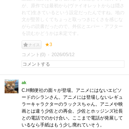
が、原作では最初から(ヴァイオレットからは隠さ
れて)生きているという設定だったんですね。地の
文が堅苦しくてちょっと取っつきにくさを感じな
がらの読書だったので、外伝とエバー・アフター
を読むかどうかは未定です。
★3
ナイス
コメント(0)
2026/05/12
ak
C.H郵便社の面々が登場。アニメにはないエピソ
ードのシランさん。アニメには登場しないレギュ
ラーキャラクターのラックスちゃん。アニメや映
画とは違う少佐との再会。少佐とホッジンズ社長
との電話でのかけ合い。ここまで電話が発展して
いるなら手紙はもう少し廃れていそう。