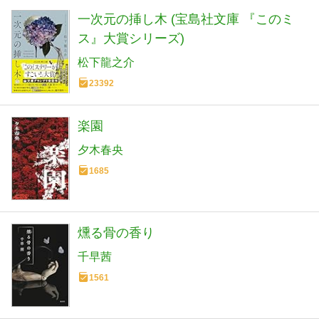
一次元の挿し木 (宝島社文庫 『このミ
ス』大賞シリーズ)
松下龍之介
23392
楽園
夕木春央
1685
燻る骨の香り
千早茜
1561