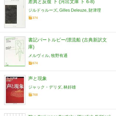
差異と反復 下 (河出文庫 ト 6-8)
ジルドゥルーズ
Gilles Deleuze
財津理
374
書記バートルビー/漂流船 (古典新訳文
庫)
メルヴィル
牧野有通
874
声と現象
ジャック・デリダ
林好雄
768