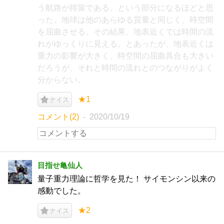
う航路が得策である。という部分になるほどと思
った。地球は他のあらゆる質量と同じく、時空間
を屈曲させる。その結果、地表近くでは時間の流
れがゆっくりに見える。とあったが、地表近くは
重力の影響が大きく、時空間の屈曲具合も大きい
だろうが、それと時間の流れとのつながりがよく
分からない。
★1
ナイス
コメント(2)
2020/10/19
目指せ亀仙人
量子重力理論に哲学を見た！ サイモンシン以来の
感動でした。
★2
ナイス