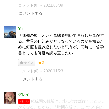
コメント(0)
2021/03/09
Yu
「無知の知」という意味を初めて理解した気がす
る。世界の仕組みがどうなっているのかを知るた
めに何度も読み返したいと思うが、同時に、哲学
書としても何度も読み直したい。
★2
ナイス
コメント(0)
2020/11/23
グレイ
経線間の距離は、北に行けば行くほどみじ
ネタバレ
かくなる。だから、「時間を稼ぐ」には北へ向か