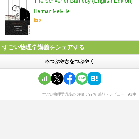
The Scrivener Bartleby (English Edition)
Herman Melville
6
すごい物理学講義をシェアする
本つぶやきをつぶやく
すごい物理学講義
の
評価
99
％
感想・レビュー
93
件