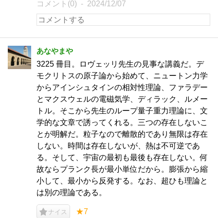
コメント(0)
2024/12/07
あなやまや
3225 冊目。ロヴェッリ先生の見事な講義だ。デ
モクリトスの原子論から始めて、ニュートン力学
からアインシュタインの相対性理論、ファラデー
とマクスウェルの電磁気学、ディラック、ルメー
トル。そこから先生のループ量子重力理論に、文
学的な文章で誘ってくれる。三つの存在しないこ
とが明解だ。粒子なので離散的であり無限は存在
しない。時間は存在しないが、熱は不可逆であ
る。そして、宇宙の最初も最後も存在しない。何
故ならプランク長が最小単位だから。膨張から縮
小して、最小から反発する。なお、超ひも理論と
は別の理論である。
★7
ナイス