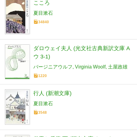
こころ
夏目漱石
34840
ダロウェイ夫人 (光文社古典新訳文庫 A
ウ 3-1)
バージニアウルフ
Virginia Woolf
土屋政雄
1220
行人 (新潮文庫)
夏目漱石
3548