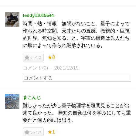
teddy11015544
時間・熱・情報、無限がないこと、量子によって
作られる時空間、天才たちの直感、微視的・巨視
的世界、無知を知ること。宇宙の構造は先人たち
の脳によって作られ継承されている。
★8
ナイス
コメント(0)
2021/12/19
まこんじ
難しかったが少し量子物理学を垣間見ることが出
来て良かった。 無知の自覚は何を学ぶにしても重
要だと個人的には思う。
★1
ナイス