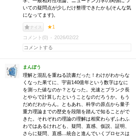
学、一般相対性理論、ニュートン力学の関係につ
いての疑問点が少しだけ整理できたかも(そんな気
になってます)。
★1
ナイス
コメント(0)
2026/02/22
まんぼう
理解と混乱を重ねる読書だった！わけがわからな
くなった果てに、宇宙140億年という数字はなに
を測った値なのか？となった。光速とプランク長
とやらで計算したということなのだろうか。もう
だめだわからん。ともあれ、科学の原点から量子
重力理論までの歴史を段階を踏んで知ることがで
きた。それぞれの理論の理解は相変わらずふわふ
わではあるけれども、疑問、直感、仮説、証明、
さらに疑問、直感…統合と進んでいくプロセスは