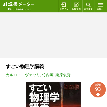
ログイン
新規登録
本を探
すごい物理学講義
カルロ・ロヴェッリ
,
竹内薫
,
栗原俊秀
感想
93