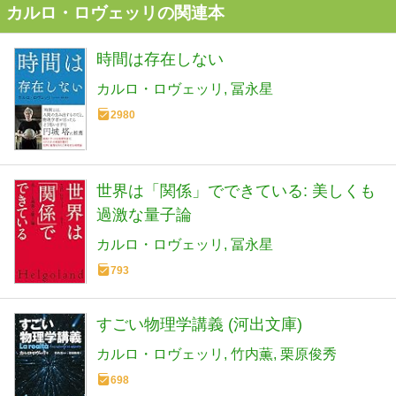
カルロ・ロヴェッリの関連本
時間は存在しない
カルロ・ロヴェッリ
冨永星
2980
世界は「関係」でできている: 美しくも
過激な量子論
カルロ・ロヴェッリ
冨永星
793
すごい物理学講義 (河出文庫)
カルロ・ロヴェッリ
竹内薫
栗原俊秀
698