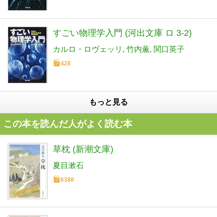
すごい物理学入門 (河出文庫 ロ 3-2)
カルロ・ロヴェッリ
竹内薫
関口英子
428
もっと見る
この本を読んだ人がよく読む本
草枕 (新潮文庫)
夏目漱石
6388