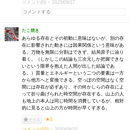
コメント(0)
2020/09/17
たこ焼き
あらゆる存在とその初動に意味はないが、別の存
在に影響された動きには因果関係という意味があ
る。万物を無限に分割はできず、結局原子に辿り
着く。（しかしこの結論も三次元しか把握できな
いという限界を抱えた人間が出した結論であ
る。）質量とエネルギーという二つの要素は一方
から他方へと変換できる。空っぽの空間はなく空
間には存在が必ずあり、その何かしらの存在によ
って折り曲げられた時空間が存在する。山上の人
も地上の本人は同じ時間を消費しているが、相対
的に見ると山上の方が時間が早くすぎる。
★2
ナイス
コメント(15)
2020/08/10