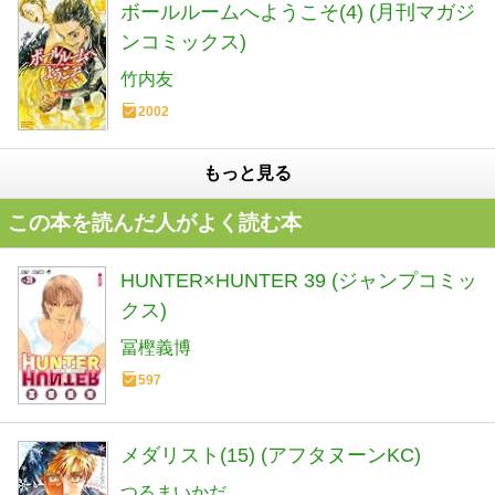
ボールルームへようこそ(4) (月刊マガジ
ンコミックス)
竹内友
2002
もっと見る
この本を読んだ人がよく読む本
HUNTER×HUNTER 39 (ジャンプコミッ
クス)
冨樫義博
597
メダリスト(15) (アフタヌーンKC)
つるまいかだ