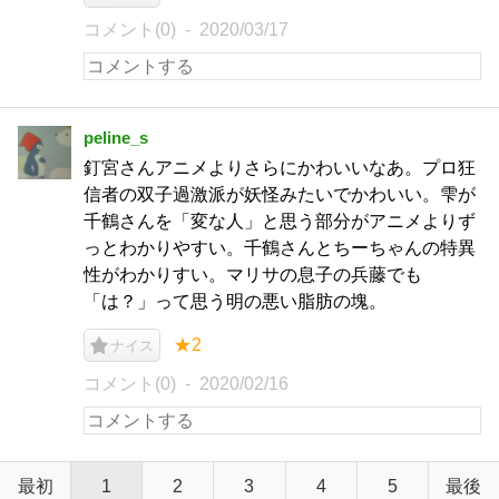
コメント(0)
2020/03/17
peline_s
釘宮さんアニメよりさらにかわいいなあ。プロ狂
信者の双子過激派が妖怪みたいでかわいい。雫が
千鶴さんを「変な人」と思う部分がアニメよりず
っとわかりやすい。千鶴さんとちーちゃんの特異
性がわかりすい。マリサの息子の兵藤でも
「は？」って思う明の悪い脂肪の塊。
★2
ナイス
コメント(0)
2020/02/16
最初
1
2
3
4
5
最後