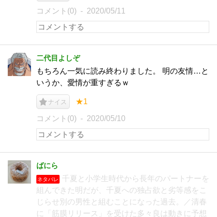
コメント(0)
2020/05/11
二代目よしぞ
もちろん一気に読み終わりました。 明の友情…と
いうか、愛情が重すぎるｗ
★1
ナイス
コメント(0)
2020/05/10
ばにら
千夏と小学生時代から長年のパートナーを
ネタバレ
組んできた明だが、千夏への独占欲と劣等感をこ
じらせ別の男性と組むことになった過去。／清春
に「筋膜リリース」を受けた多々良は動きに予想