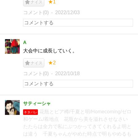
★1
ナイス
コメント(0)
2022/12/03
A
大会中に成長していく。
★2
ナイス
コメント(0)
2022/10/18
サティーシャ
花瓶とビア樽/千夏と明/Homecoming/ゼロ
ネタバレ
和ゲーム/着地点 花瓶から美を溢れさせなさい
たたらは全力で私にぶつかってきてくれるよ明と
は違う 千夏ちゃんがやめた時点で明もやめるも