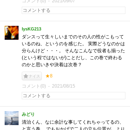
コメント(0)
2021/09/07
IysKG213
ダンスって生々しいまでのその人の性がこもって
いるのね、というのを感じた。 実際どうなのかは
分らんけど・・・。 そんなこんなで役者も揃った
(という程ではないが)ことだし、この巻で終わる
のかと思いきや決着は次巻？
★8
ナイス
コメント(0)
2021/08/15
みどり
清治くん、なに余計な事してくれちゃってるの、
と言う巻。 でもおかげで二人の立ち位置が、より