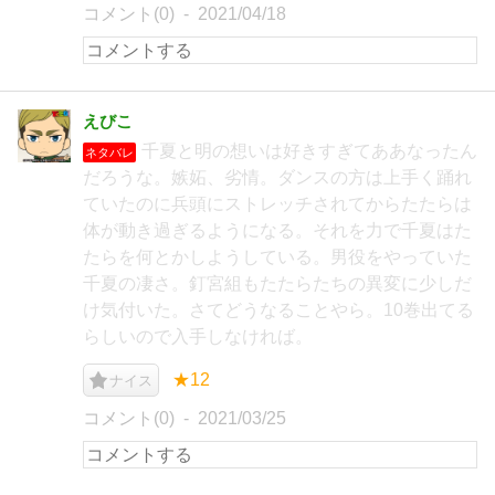
コメント(0)
2021/04/18
えびこ
千夏と明の想いは好きすぎてああなったん
ネタバレ
だろうな。嫉妬、劣情。ダンスの方は上手く踊れ
ていたのに兵頭にストレッチされてからたたらは
体が動き過ぎるようになる。それを力で千夏はた
たらを何とかしようしている。男役をやっていた
千夏の凄さ。釘宮組もたたらたちの異変に少しだ
け気付いた。さてどうなることやら。10巻出てる
らしいので入手しなければ。
★12
ナイス
コメント(0)
2021/03/25