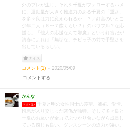
外のブレが生じ、それを千夏がフォローするハメ
に。運動量が大きく推進力のある千夏の「重さ」
を多々良は力に変えられるか…？／釘宮のいとこ
少年二人（６〜７歳くらい？）のパワフル？な応
援も。「他人の応援なんて邪魔」という釘宮だが
清春によれば「無垢な」チビっ子の前で手堅さを
出しているらしい。
ナイス
コメント(1)
2020/05/09
かんな
千夏と明の女性同士の羨望、嫉妬、愛情、
ネタバレ
憎悪が入り交じった関係が独特。そして多々良と
千夏のお互いが全力でぶつかり合いながら成長し
ている感じも良い。ダンスシーンの迫力が凄い。