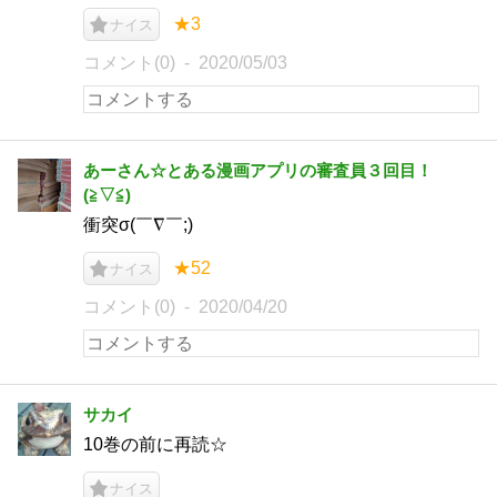
★3
ナイス
コメント(0)
2020/05/03
あーさん☆とある漫画アプリの審査員３回目！
(⁠≧⁠▽⁠≦⁠)
衝突σ(￣∇￣;)
★52
ナイス
コメント(0)
2020/04/20
サカイ
10巻の前に再読☆
ナイス