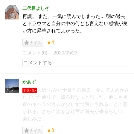
二代目よしぞ
再読。 また、一気に読んでしまった… 明の過去
とトラウマと自分の中の何とも言えない感情が良
い方に昇華されてよかった。
★4
ナイス
コメント(0)
2020/05/23
かあず
明からみた千夏との過去、今まで仄めかさ
ネタバレ
れていた通りで、成る程なぁと思った。他にも複
数のキャラの過去が少しずつ明かされることに惹
かれる。さらに次巻は釘宮の過去が来るらしい。
楽しみだ。
★3
ナイス