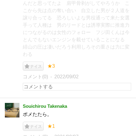
んだと思ってたよ 肩甲骨剥がしてやろうか こ
こから先は点の奪い合い 自立した男が２人道を
譲り合ってる 恐ろしいよな男役通って来た女選
手って人種は 男のリードとは誘導実際に推進力
につながるのは女性のフォロー フジ田くんは今
とんでもないエンジンを載せていることになる
緋山の圧は凄いだろう利用しろその重さは力に変
わる
★3
ナイス
コメント(0)
2022/09/02
Souichirou Takenaka
ポメたたら。
★1
ナイス