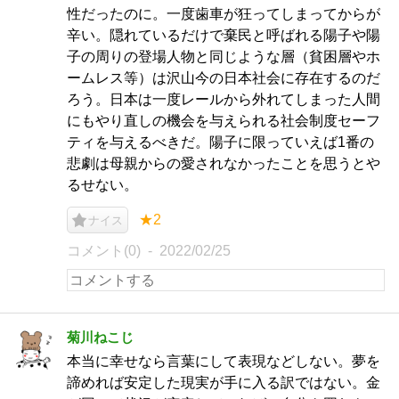
性だったのに。一度歯車が狂ってしまってからが
辛い。隠れているだけで棄民と呼ばれる陽子や陽
子の周りの登場人物と同じような層（貧困層やホ
ームレス等）は沢山今の日本社会に存在するのだ
ろう。日本は一度レールから外れてしまった人間
にもやり直しの機会を与えられる社会制度セーフ
ティを与えるべきだ。陽子に限っていえば1番の
悲劇は母親からの愛されなかったことを思うとや
るせない。
★2
ナイス
コメント(0)
2022/02/25
菊川ねこじ
本当に幸せなら言葉にして表現などしない。夢を
諦めれば安定した現実が手に入る訳ではない。金