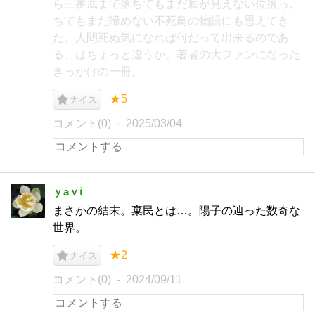
ら三番底まで落ちてもまだ底が見えない位落っこ
ちてもまだ諦めない不死鳥の物語にも思えてき
た。人間死ぬ気になれば何だって出来るのであ
る、はちょっと違うか。著者の大ファンになった
きっかけの一冊。
★5
ナイス
コメント(0)
2025/03/04
ｙaｖℹ︎
まさかの結末。棄民とは…。陽子の辿った数奇な
世界。
★2
ナイス
コメント(0)
2024/09/11