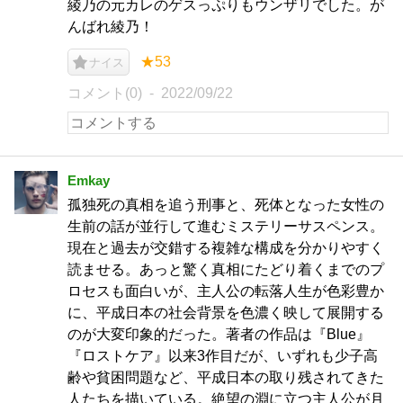
綾乃の元カレのゲスっぷりもウンザリでした。が
んばれ綾乃！
★53
ナイス
コメント(0)
2022/09/22
Emkay
孤独死の真相を追う刑事と、死体となった女性の
生前の話が並行して進むミステリーサスペンス。
現在と過去が交錯する複雑な構成を分かりやすく
読ませる。あっと驚く真相にたどり着くまでのプ
ロセスも面白いが、主人公の転落人生が色彩豊か
に、平成日本の社会背景を色濃く映して展開する
のが大変印象的だった。著者の作品は『Blue』
『ロストケア』以来3作目だが、いずれも少子高
齢や貧困問題など、平成日本の取り残されてきた
人たちを描いている。絶望の淵に立つ主人公が月