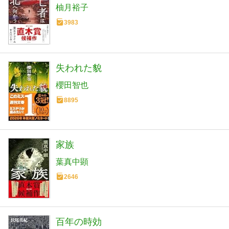
柚月裕子
3983
失われた貌
櫻田智也
8895
家族
葉真中顕
2646
百年の時効