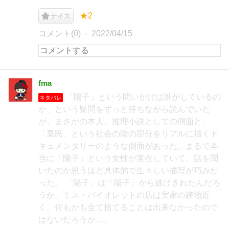
★2
ナイス
コメント(0)
2022/04/15
fma
「陽子」という問いかけは誰がしているの
ネタバレ
か、という疑問をずっと持ちながら読んでいた
が、まさかの本人。推理小説としての側面と、
「棄民」という社会の陰の部分をリアルに描くド
キュメンタリーのような側面があった。まるで本
当に「陽子」という女性が実在していて、話を聞
いたのか思うほど具体的で生々しい描写が巧みだ
った。 「陽子」は「陽子」から逃げきれたんだろ
うか。ミス・バイオレットの店は実家の跡地近
く。何もかも全て捨てることは出来なかったので
はないだろうか…。