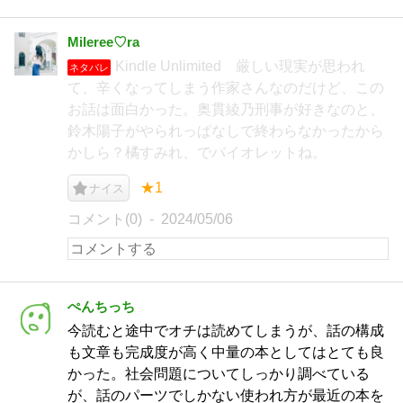
Mileree♡ra
Kindle Unlimited 厳しい現実が思われ
ネタバレ
て、辛くなってしまう作家さんなのだけど、この
お話は面白かった。奥貫綾乃刑事が好きなのと、
鈴木陽子がやられっぱなしで終わらなかったから
かしら？橘すみれ、でバイオレットね。
★1
ナイス
コメント(0)
2024/05/06
ぺんちっち
今読むと途中でオチは読めてしまうが、話の構成
も文章も完成度が高く中量の本としてはとても良
かった。社会問題についてしっかり調べている
が、話のパーツでしかない使われ方が最近の本を