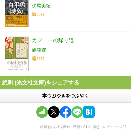
伏尾美紀
3522
カフェーの帰り道
嶋津輝
6252
絶叫 (光文社文庫)をシェアする
本つぶやきをつぶやく
絶叫 (光文社文庫)
の
評価
81
％
感想・レビュー
43
件