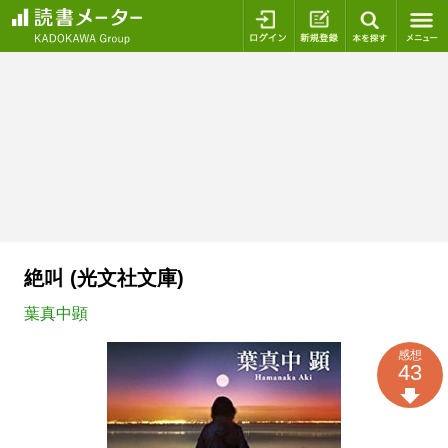
ログイン
新規登録
本を探
絶叫 (光文社文庫)
葉真中顕
感想
43