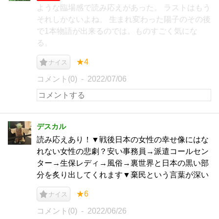
ような臨場感で読み応えがあった。 ラストはもう
それしかないよね。 生まれ変わった陽子のその後
で1本物語が出来るのでは。ものすごく気にな
る。
★4
ナイス
コメント(0)
2022/07/06
デスカル
読み応えあり！▼戦後日本の女性の幸せ像にはな
れない女性の悲劇？安い事務員→派遣コールセン
ター→生保レディ→風俗→裏世界と日本の黒い部
分を炙り出してくれます▼棄民という言葉が深い
★6
ナイス
コメント(0)
2022/06/26