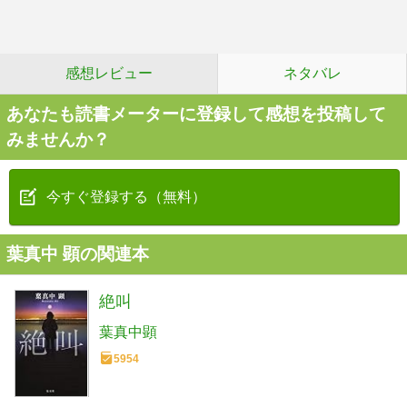
感想レビュー
ネタバレ
あなたも読書メーターに登録して感想を投稿して
みませんか？
今すぐ登録する（無料）
葉真中 顕の関連本
絶叫
葉真中顕
5954