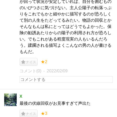
が回って状況が安定していれば、自分を囲むもの
のいびつさに気づけない。主人公陽子の転落っぷ
りをこれでもかと細やかに描写するのが恐ろしく
て別の人生をたどってるみたい。物語の回収とか
そんなもんは私にとってはどうでもよかった。保
険の勧誘あたりからの陽子の利用され方が恐ろし
い。でもこれがある程度現実の人もいるんだろ
う。蹂躙される描写よくこんなの男の人が書ける
もんだ。
★2
ナイス
コメント(0)
2022/02/09
X
最後の伏線回収がお見事すぎて声出た
★3
ナイス