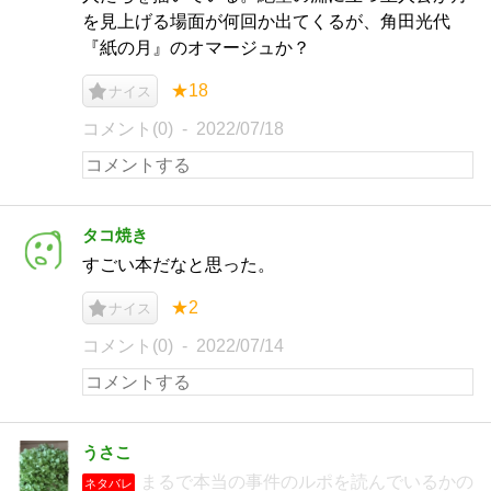
を見上げる場面が何回か出てくるが、角田光代
『紙の月』のオマージュか？
★18
ナイス
コメント(0)
2022/07/18
タコ焼き
すごい本だなと思った。
★2
ナイス
コメント(0)
2022/07/14
うさこ
まるで本当の事件のルポを読んでいるかの
ネタバレ