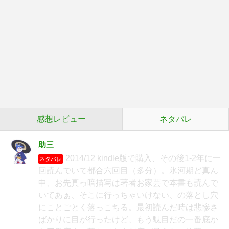
感想レビュー
ネタバレ
助三
2014/12 kindle版で購入、その後1-2年に一
ネタバレ
回読んでいて都合六回目（多分）。氷河期ど真ん
中、お先真っ暗描写は著者お家芸で本書も読んで
いてあぁ、そこに行っちゃいけない、の落とし穴
にことごとく落っこちる。最初読んだ時は悲惨さ
ばかりに目が行ったけど、もう駄目だの一番底か