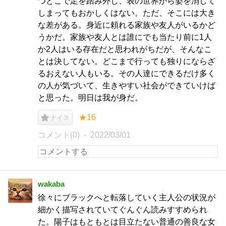
つどこで足を踏み外し、表の世界から姿を消して
しまってもおかしくはない。ただ、そこには大き
な差がある。身近に頼れる家族や友人がいるかど
うかだ。家族や友人とは誰にでも当たり前に1人
か2人はいる存在だと思われがちだが、そんなこ
とは決してない。どこまで行っても独りにならざ
るおえない人もいる。その人達にできるだけ多く
の人が気づいて、生きやすい社会ができていけば
と思った。明日は我が身だ。
★16
ナイス
コメント(0)
2022/03/01
wakaba
徐々にブラックへと転落していく主人公の状況が
細かく描写されていてぐんぐん読みすすめられ
た。陽子はもともとは目立たない普通の善良な女