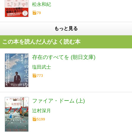
松永和紀
79
もっと見る
この本を読んだ人がよく読む本
存在のすべてを (朝日文庫)
塩田武士
773
ファイア・ドーム (上)
辻村深月
5199