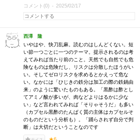
コメント(0)
2025/02/17
西澤 隆
いやはや、快刀乱麻。読むのはしんどくない。短
い節一つごとに一つのテーマ。提示されるのは考
えてみれば当たり前のこと。天然でも自然でも危
険なものは危険だし、リスクは分散したほうがい
い。そしてゼロリスクを求めるとかえって危な
い。なかには「ひじきの鉄分は加工の際の鉄鍋由
来」のように驚いたものもある。「黒酢は酢とし
てアミノ酸が多いが、肉などよりはるかに少な
い」など言われてみれば「そりゃそうだ」も多い
（カプセル黒酢のたんぱく質の主体はカプセルそ
のものだという分析も）。「踊らされず自分で判
断」は大切だということなのです
★6
ナイス