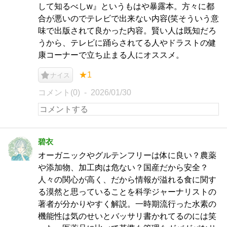
して知るべしw』というもはや暴露本。方々に都
合が悪いのでテレビで出来ない内容(笑そういう意
味で出版されて良かった内容。賢い人は既知だろ
うから、テレビに踊らされてる人やドラストの健
康コーナーで立ち止まる人にオススメ。
★1
ナイス
コメント(0)
2026/01/30
碧衣
オーガニックやグルテンフリーは体に良い？農薬
や添加物、加工肉は危ない？国産だから安全？
人々の関心が高く、だから情報が溢れる食に関す
る漠然と思っていることを科学ジャーナリストの
著者が分かりやすく解説。一時期流行った水素の
機能性は気のせいとバッサリ書かれてるのには笑