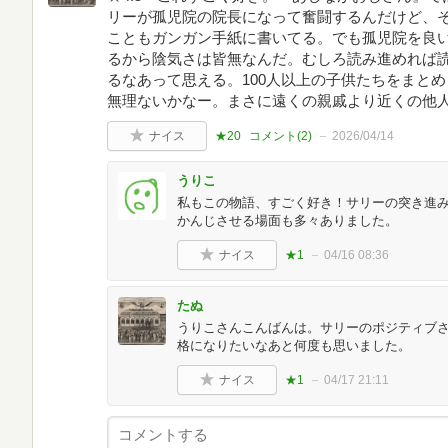
リーが孤児院の院長になって奮闘するんだけど、
こともガンガン手紙に書いてる。でも孤児院を良
るから陰気さは皆無なんだ。むしろ読み進めれば
るなあって思える。100人以上の子供たちをまと
無理ないかなー。まさに遠くの親戚より近くの他
ナイス
★20
コメント(
2
)
2026/04/14
うりこ
私もこの物語、すごく好き！サリーの突き進
かんじさせる場面も多々ありました。
ナイス
★1
04/16 08:36
たぬ
うりこさんこんばんは。サリーのポジティブ
格になりたいなあと何度も思いました。
ナイス
★1
04/17 21:11