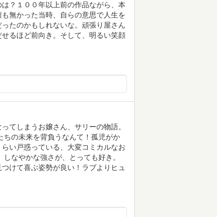
のは？１００年以上前の作品ながら、本
権も無かった当時、自らの意思で人生を
だったのかもしれないな。頑張り屋さん
だせるほど前向き。そして、明るい笑顔
なってしまうお嬢さん、サリーの物語。
児たちの未来を背負うなんて！孤児がか
くらい戸惑っている、大変コミカルなお
、しなやかな強さが、とっても好き。
見つけて喜ぶ姿勢が良い！ラブよりヒュ