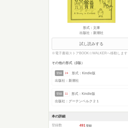
形式：文庫
出版社：新潮社
試し読みする
※電子書籍ストアBOOK☆WALKERへ移動します
その他の形式（β版）
形式：Kindle版
登録
24
出版社：新潮社
形式：Kindle版
登録
11
出版社：グーテンベルク２１
本の詳細
登録数
491
登録