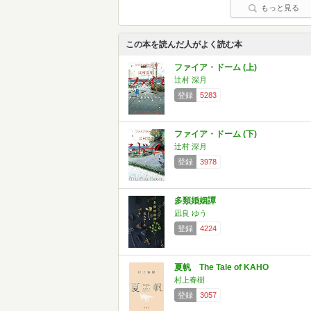
もっと見る
この本を読んだ人がよく読む本
ファイア・ドーム (上)
辻村 深月
登録
5283
ファイア・ドーム (下)
辻村 深月
登録
3978
多類婚姻譚
凪良 ゆう
登録
4224
夏帆 The Tale of KAHO
村上春樹
登録
3057