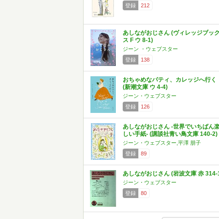
登録
212
あしながおじさん (ヴィレッジブッ
ス F ウ 8-1)
ジーン ・ウェブスター
登録
138
おちゃめなパティ、カレッジへ行く
(新潮文庫 ウ 4-4)
ジーン・ウェブスター
登録
126
あしながおじさん -世界でいちばん
しい手紙- (講談社青い鳥文庫 140-2)
ジーン・ウェブスター,平澤 朋子
登録
89
あしながおじさん (岩波文庫 赤 314-1
ジーン・ウェブスター
登録
80