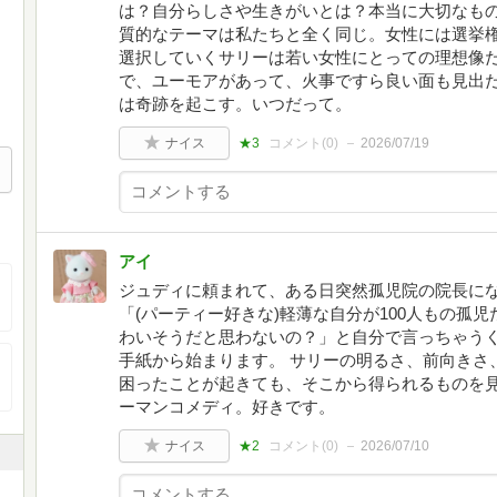
は？自分らしさや生きがいとは？本当に大切なも
質的なテーマは私たちと全く同じ。女性には選挙
選択していくサリーは若い女性にとっての理想像
で、ユーモアがあって、火事ですら良い面も見出
は奇跡を起こす。いつだって。
ナイス
★3
コメント(
0
)
2026/07/19
アイ
ジュディに頼まれて、ある日突然孤児院の院長に
「(パーティー好きな)軽薄な自分が100人もの孤
わいそうだと思わないの？」と自分で言っちゃう
手紙から始まります。 サリーの明るさ、前向きさ
困ったことが起きても、そこから得られるものを
ーマンコメディ。好きです。
ナイス
★2
コメント(
0
)
2026/07/10