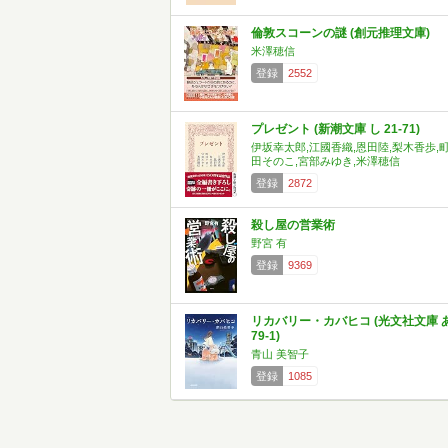
倫敦スコーンの謎 (創元推理文庫)
米澤穂信
登録
2552
プレゼント (新潮文庫 し 21-71)
伊坂幸太郎,江國香織,恩田陸,梨木香歩,
田そのこ,宮部みゆき,米澤穂信
登録
2872
殺し屋の営業術
野宮 有
登録
9369
リカバリー・カバヒコ (光文社文庫 
79-1)
青山 美智子
登録
1085