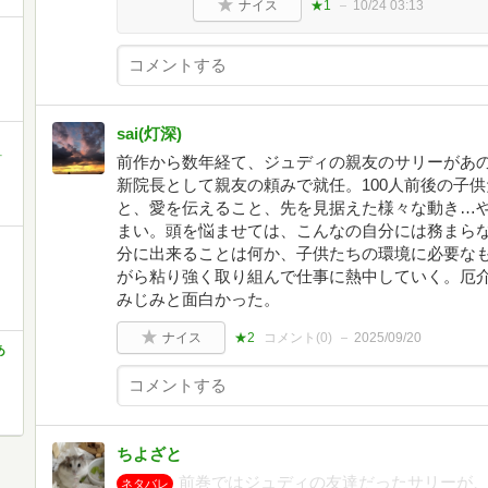
ナイス
★1
10/24 03:13
sai(灯深)
前作から数年経て、ジュディの親友のサリーがあの
町
新院長として親友の頼みで就任。100人前後の子
と、愛を伝えること、先を見据えた様々な動き…
まい。頭を悩ませては、こんなの自分には務まら
分に出来ることは何か、子供たちの環境に必要な
がら粘り強く取り組んで仕事に熱中していく。厄
みじみと面白かった。
ナイス
★2
コメント(
0
)
2025/09/20
あ
ちよざと
前巻ではジュディの友達だったサリーが
ネタバレ