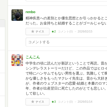
renbo
精神疾患への差別とか優生思想とか引っかかると
だった。お金持ちと結婚することがゴールじゃな
ナイス
★2
コメント(
0
)
2026/02/15
こんこん
中学生の頃に読んだが新訳ということで再読。昔
シンデレラストーリーだけど、この作品ではヒロ
で特にハンサムでもない男性を選ぶ。気難しくて
かな優しさをもったマクレイ先生は、昔から大好
が、作者のウェブスターの恋愛-結婚と本書のロマ
年、作者が出産翌日に死亡したのがとても悲しい
して欲しい。
ナイス
★3
コメント(
0
)
2026/01/14