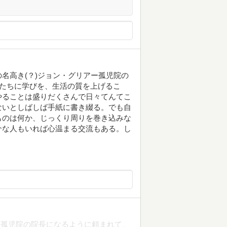
名高き(？)ジョン・グリアー孤児院の
供たちに学びを、生活の質を上げるこ
やることは盛りだくさんで日々てんてこ
ないとしばしば手紙に書き綴る。でも自
ものは何か、じっくり周りを巻き込みな
介な人もいれば心温まる交流もある。し
、孤児院の院長になるように頼まれて、