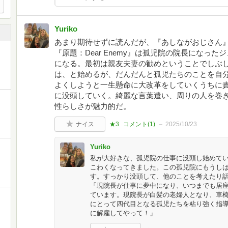
Yuriko
あまり期待せずに読んだが、『あしながおじさん
『原題：Dear Enemy』は孤児院の院長になっ
になる。最初は親友夫妻の勧めということでしぶ
は、と始めるが、だんだんと孤児たちのことを自
よくしようと一生懸命に大改革をしていくうちに
に没頭していく。綺麗な言葉遣い、周りの人を巻
性らしさが魅力的だ。
ナイス
★3
コメント(
1
)
2025/10/23
Yuriko
私が大好きな、孤児院の仕事に没頭し始めて
こわくなってきました。この孤児院にもうし
す。すっかり没頭して、他のことを考えたり
「現院長が仕事に夢中になり、いつまでも居
ています。現院長が白髪の老婦人となり、車
にとって四代目となる孤児たちを粘り強く指
に解雇してやって！」