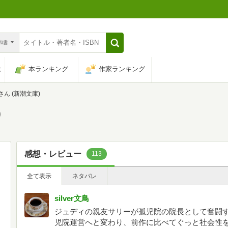
n和書
は
本ランキング
作家ランキング
ん (新潮文庫)
)
感想・レビュー
113
全て表示
ネタバレ
silver文鳥
ジュディの親友サリーが孤児院の院長として奮闘
児院運営へと変わり、前作に比べてぐっと社会性