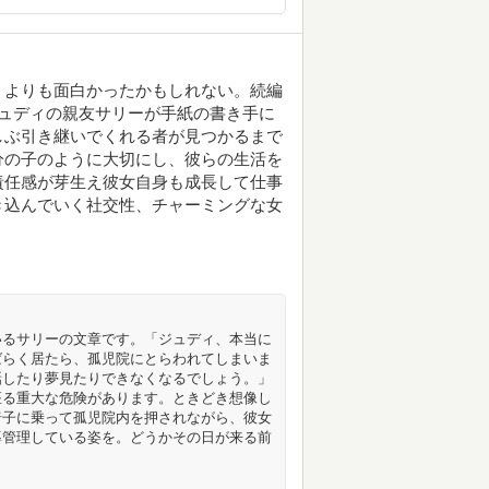
』よりも面白かったかもしれない。続編
たジュディの親友サリーが手紙の書き手に
しぶ引き継いでくれる者が見つかるまで
分の子のように大切にし、彼らの生活を
責任感が芽生え彼女自身も成長して仕事
き込んでいく社交性、チャーミングな女
いるサリーの文章です。「ジュディ、本当に
ばらく居たら、孤児院にとらわれてしまいま
話したり夢見たりできなくなるでしょう。」
座る重大な危険があります。ときどき想像し
椅子に乗って孤児院内を押されながら、彼女
導管理している姿を。どうかその日が来る前