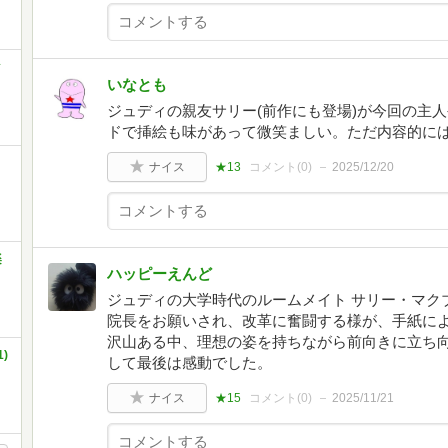
ク
いなとも
ジュディの親友サリー(前作にも登場)が今回の主
ドで挿絵も味があって微笑ましい。ただ内容的に
ナイス
★13
コメント(
0
)
2025/12/20
楽
ハッピーえんど
ジュディの大学時代のルームメイト サリー・マク
院長をお願いされ、改革に奮闘する様が、手紙によ
沢山ある中、理想の姿を持ちながら前向きに立ち向
)
して最後は感動でした。
ナイス
★15
コメント(
0
)
2025/11/21