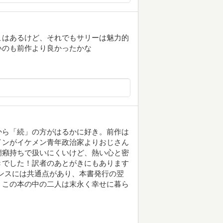
こはあるけど、それでもサリーは魅力的
いのも前作より良かったかな
から「続」の方がはるかに好き。前作は
インがイケメン青年政治家よりおじさん
癇癪持ちで扱いにくいけど、熱い心と密
きでした！訳者のあとがきにもあります
ンスには共通点があり、本書発行の翌
。この本の中の二人は末永く幸せに暮ら