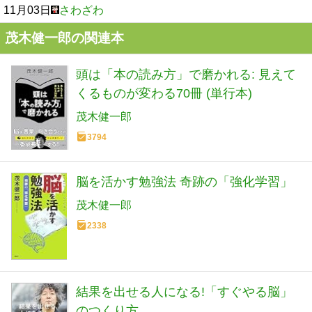
11月03日
さわざわ
茂木健一郎の関連本
頭は「本の読み方」で磨かれる: 見えて
くるものが変わる70冊 (単行本)
茂木健一郎
3794
脳を活かす勉強法 奇跡の「強化学習」
茂木健一郎
2338
結果を出せる人になる!「すぐやる脳」
のつくり方