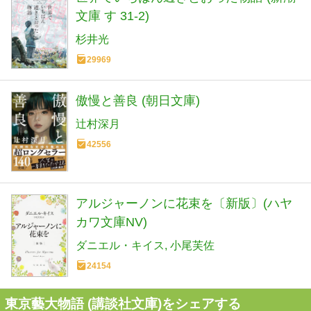
文庫 す 31-2)
杉井光
29969
傲慢と善良 (朝日文庫)
辻村深月
42556
アルジャーノンに花束を〔新版〕(ハヤ
カワ文庫NV)
ダニエル・キイス
小尾芙佐
24154
東京藝大物語 (講談社文庫)をシェアする