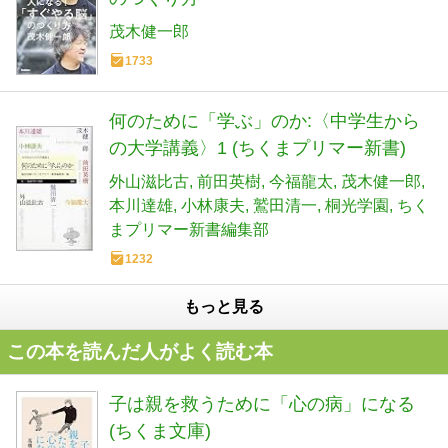
茂木健一郎
1733
何のために「学ぶ」のか:〈中学生から
の大学講義〉1 (ちくまプリマー新書)
外山滋比古
前田英樹
今福龍太
茂木健一郎
本川達雄
小林康夫
鷲田清一
桐光学園
ちく
まプリマー新書編集部
1232
もっと見る
この本を読んだ人がよく読む本
子は親を救うために「心の病」になる
(ちくま文庫)