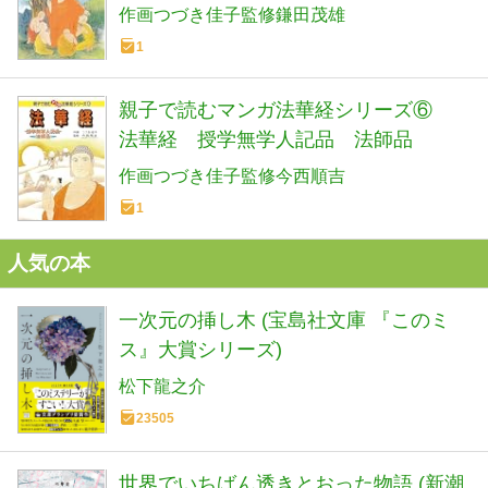
作画つづき佳子監修鎌田茂雄
1
親子で読むマンガ法華経シリーズ⑥
法華経 授学無学人記品 法師品
作画つづき佳子監修今西順吉
1
人気の本
一次元の挿し木 (宝島社文庫 『このミ
ス』大賞シリーズ)
松下龍之介
23505
世界でいちばん透きとおった物語 (新潮