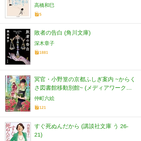
高橋和巳
5
敗者の告白 (角川文庫)
深木章子
1881
冥官・小野篁の京都ふしぎ案内 ~からく
さ図書館移動別館~ (メディアワークス
文庫)
仲町六絵
121
すぐ死ぬんだから (講談社文庫 う 26-
21)