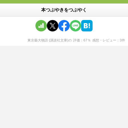
本つぶやきをつぶやく
東京藝大物語 (講談社文庫)
の
評価
67
％
感想・レビュー
3
件