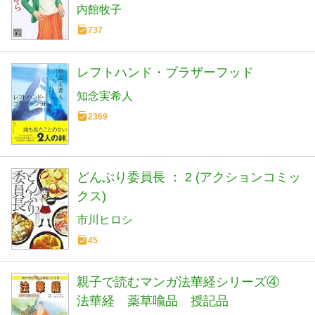
内館牧子
737
レフトハンド・ブラザーフッド
知念実希人
2369
どんぶり委員長 ： 2 (アクションコミッ
クス)
市川ヒロシ
45
親子で読むマンガ法華経シリーズ④
法華経 薬草喩品 授記品