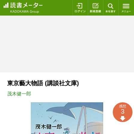
ログイン
新規登録
本を探
東京藝大物語 (講談社文庫)
茂木健一郎
感想
3