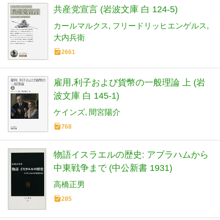
共産党宣言 (岩波文庫 白 124-5)
カールマルクス
フリードリッヒエンゲルス
大内兵衛
2661
雇用,利子および貨幣の一般理論 上 (岩
波文庫 白 145-1)
ケインズ
間宮陽介
768
物語イスラエルの歴史: アブラハムから
中東戦争まで (中公新書 1931)
高橋正男
285