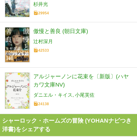
杉井光
29954
傲慢と善良 (朝日文庫)
辻村深月
42533
アルジャーノンに花束を〔新版〕(ハヤ
カワ文庫NV)
ダニエル・キイス
小尾芙佐
24138
シャーロック・ホームズの冒険 (YOHANナビつき
洋書)をシェアする