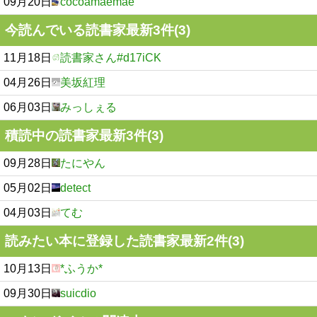
09月20日
cocoamaemae
今読んでいる読書家最新3件(3)
11月18日
読書家さん#d17iCK
04月26日
美坂紅理
06月03日
みっしぇる
積読中の読書家最新3件(3)
09月28日
たにやん
05月02日
detect
04月03日
てむ
読みたい本に登録した読書家最新2件(3)
10月13日
*ふうか*
09月30日
suicdio