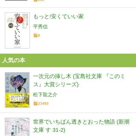
もっと!安くていい家
平秀信
8
人気の本
一次元の挿し木 (宝島社文庫 『このミ
ス』大賞シリーズ)
松下龍之介
23460
世界でいちばん透きとおった物語 (新潮
文庫 す 31-2)