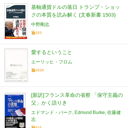
基軸通貨ドルの落日 トランプ・ショッ
クの本質を読み解く (文春新書 1503)
中野剛志
103
愛するということ
エーリッヒ・フロム
4334
[新訳]フランス革命の省察 「保守主義の
父」かく語りき
エドマンド・バーク
Edmund Burke
佐藤健
志
515