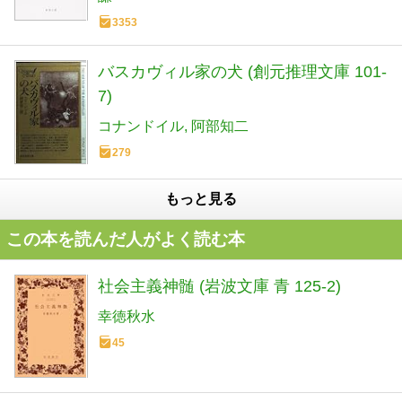
3353
バスカヴィル家の犬 (創元推理文庫 101-
7)
コナンドイル
阿部知二
279
もっと見る
この本を読んだ人がよく読む本
社会主義神髄 (岩波文庫 青 125-2)
幸徳秋水
45