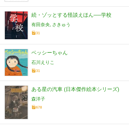
続・ゾッとする怪談えほん──学校
有田奈央
さきゅう
31
ベッシーちゃん
石川えりこ
31
ある星の汽車 (日本傑作絵本シリーズ)
森洋子
678