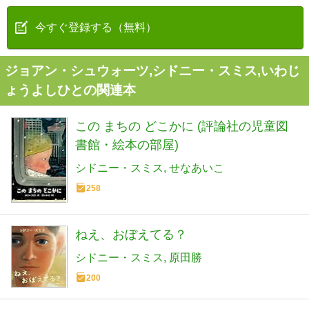
今すぐ登録する（無料）
ジョアン・シュウォーツ,シドニー・スミス,いわじ
ょうよしひとの関連本
この まちの どこかに (評論社の児童図
書館・絵本の部屋)
シドニー・スミス
せなあいこ
258
ねえ、おぼえてる？
シドニー・スミス
原田勝
200