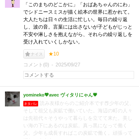
「このまちのどこかに」「おばあちゃんのにわ」
でシドニースミスが描く絵本の世界に惹かれて。
大人たちは日々の生活に忙しい。毎日の繰り返
し、波の音。言葉には出さないが子どもがじっと
不安や淋しさを抱えながら、それらの繰り返しを
受け入れていくしかない。
★10
ナイス
コメント(0)
2025/09/27
yomineko💖avec ヴィタリにゃん💗
読み友様からのご紹介本です📕少年の父、
ネタバレ
そして祖父も炭鉱で働いていた。海辺の町の人々
は先祖代々そうやって暮らしを立てて来た。美し
い海の下にあるのは炭鉱。真っ黒になって働く
父。少年も成長すればこの炭鉱で働く。頑張って