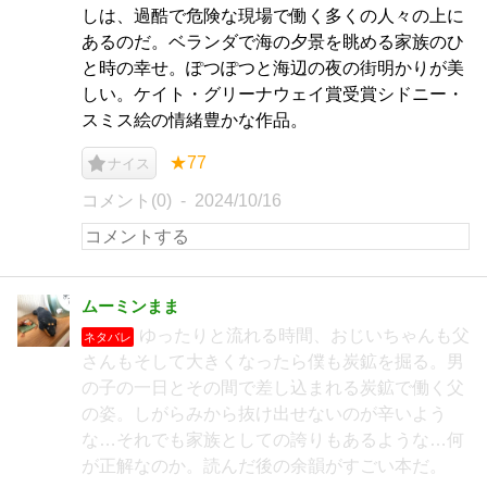
しは、過酷で危険な現場で働く多くの人々の上に
あるのだ。ベランダで海の夕景を眺める家族のひ
と時の幸せ。ぽつぽつと海辺の夜の街明かりが美
しい。ケイト・グリーナウェイ賞受賞シドニー・
スミス絵の情緒豊かな作品。
★77
ナイス
コメント(0)
2024/10/16
ムーミンまま
ゆったりと流れる時間、おじいちゃんも父
ネタバレ
さんもそして大きくなったら僕も炭鉱を掘る。男
の子の一日とその間で差し込まれる炭鉱で働く父
の姿。しがらみから抜け出せないのが辛いよう
な…それでも家族としての誇りもあるような…何
が正解なのか。読んだ後の余韻がすごい本だ。