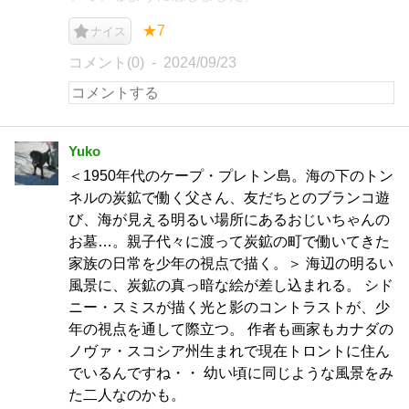
★7
ナイス
コメント(0)
2024/09/23
Yuko
＜1950年代のケープ・プレトン島。海の下のトン
ネルの炭鉱で働く父さん、友だちとのブランコ遊
び、海が見える明るい場所にあるおじいちゃんの
お墓…。親子代々に渡って炭鉱の町で働いてきた
家族の日常を少年の視点で描く。＞ 海辺の明るい
風景に、炭鉱の真っ暗な絵が差し込まれる。 シド
ニー・スミスが描く光と影のコントラストが、少
年の視点を通して際立つ。 作者も画家もカナダの
ノヴァ・スコシア州生まれで現在トロントに住ん
でいるんですね・・ 幼い頃に同じような風景をみ
た二人なのかも。