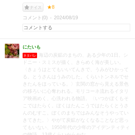
★8
ナイス
コメント(0)
2024/08/19
にたいも
海辺の炭鉱のまちの、ある少年の1日。シ
ネタバレ
ドニー・スミスが描く、きらめく海が美しい。
〈きょうはとてもいいてんきで、うみがひかって
る。とうさんはうみのした。くらいトンネルでせ
きたんをほっている。〉玄関の窓から見える景色
の移ろいに心奪われる。モリコーネ流れるイタリ
ア映画めく、心洗われる物語。〈いつかぼくもそ
こではたらく。ぼくはたんこうではたらくとうさ
んのむすこ。ぼくのまちではみんなそうやってい
きてきた。〉やがて炭鉱がなくなることなど思っ
てもいない、1950年代の少年のアイデンティティ
の物語。13歳くらいからかな。