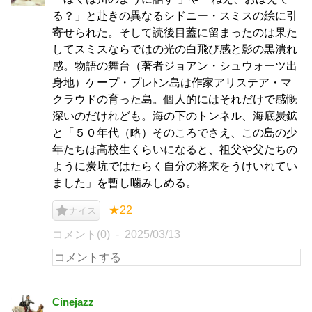
る？」と赴きの異なるシドニー・スミスの絵に引
寄せられた。そして読後目蓋に留まったのは果た
してスミスならではの光の白飛び感と影の黒潰れ
感。物語の舞台（著者ジョアン・シュウォーツ出
身地）ケープ・プレﾄン島は作家アリステア・マ
クラウドの育った島。個人的にはそれだけで感慨
深いのだけれども。海の下のトンネル、海底炭鉱
と「５０年代（略）そのころでさえ、この島の少
年たちは高校生くらいになると、祖父や父たちの
ように炭坑ではたらく自分の将来をうけいれてい
ました」を暫し噛みしめる。
★22
ナイス
コメント(0)
2025/03/13
Cinejazz