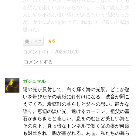
が、自分と全然違う生活を見るような話。子ども
が読んで楽しいかわからないし、一緒に読んだ大
人はやや不穏な暗い感じがあるという感想だった
が、歴史に思いを馳せてこれはこれで良いと私は
思った。
★6
ナイス
コメント(0)
2025/01/20
ガジュマル
陽の光が反射して、白く輝く海の光景。どこか愁
いを帯びたその表紙に釘付けになる。波音が聞こ
えてくる。炭鉱町の暮らしと父への想い。静かな
語り。窓辺の淡い光、透けるカーテン、祖父の墓
石がきらきらと眩しい。息をのむほど美しい海と
その真下、真っ暗なトンネルで働く父の姿が何度
も対比され、胸が塞がれる。あぁ、私たちの暮ら