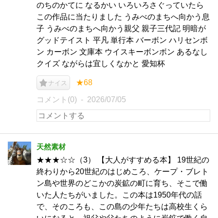
のちのかてに なるかい いろいろさぐっていたら
この作品に当たりました うみべのまちへ向かう息
子 うみべのまちへ向かう親父 親子三代記 明暗が
グッドテイスト 平凡 単行本 バーボン ハリセンボ
ン カーボン 文庫本 ウイスキーボンボン あるなし
クイズ ながらは宜しくなかと 愛知杯
★68
ナイス
コメント(0)
2026/07/05
天然素材
★★★☆☆（3） 【大人がすすめる本】 19世紀の
終わりから20世紀のはじめころ、ケープ・ブレト
ン島や世界のどこかの炭鉱の町に育ち、そこで働
いた人たちがいました。この本は1950年代の話
で、そのころも、この島の少年たちは高校生くら