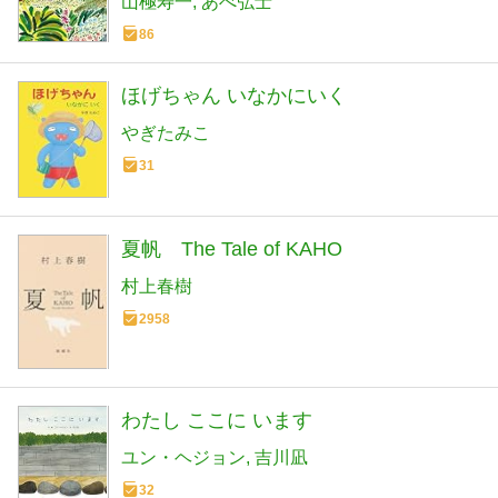
山極寿一
あべ弘士
86
ほげちゃん いなかにいく
やぎたみこ
31
夏帆 The Tale of KAHO
村上春樹
2958
わたし ここに います
ユン・ヘジョン
吉川凪
32