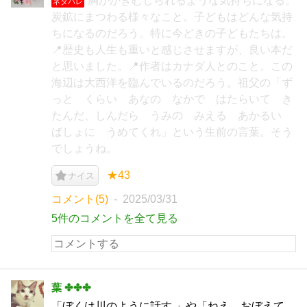
胸がかきむしられるような気持ちになる。
ネタバレ
炭鉱にまつわる様々なこと。子どもはどんな気持
ちになるのだろう。特に今どきの子どもたちは。
📍歴史も人生も重いと感じさせますが、良い本だ
と思いました。📍作者はカナダ人とのこと。この
海辺は大西洋を臨んでいるのだろう。祖父の「ず
っと くらい あなの なかで はたらいて き
たんだ、しんだら うみの みえる あかるい
ばしょに うめてくれ」という生前の言葉。そう
でしょうね。
★43
ナイス
コメント(5)
2025/03/31
5件のコメントを全て見る
葉 ✤✤✤
「ぼくは川のように話す 」や「ねえ、おぼえて