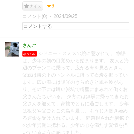
★6
ナイス
コメント(0)
2024/09/25
さんご
シドニー・スミスの絵に惹かれて。 物語
ネタバレ
は、少年の朝の目覚めから始まります。 友人と海
辺のブランコに乗って、広がる海を見るときも、
父親は海の下のトンネルに潜って石炭を掘ってい
ます。広い海には陽光のきらめきと風や波があ
り、その下には暗い炭坑で粉塵にまみれて働くお
父さんたちがいる。 夕方には無事に帰ってきたお
父さんを迎えて、家族でともに過ごします。 少年
は祖父や父ごとこの島を愛し、もうじき働き始め
る運命を受け入れています。 問題視された炭鉱で
の少年労働に携わる、少年の心を満たす愛情を描
いているように感じました。