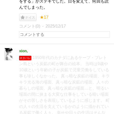
をする」がステキでした。日を変えて、何回も読
んでしまった。
★17
ナイス
コメント(0)
2025/12/17
xion,
1950年代のカナダにあるケープ・ブレト
ネタバレ
ン島という炭鉱の町が舞台の絵本。 当時は9歳や
10歳という年齢の子が炭鉱で児童労働をしている
事も珍しくなかった。 真っ暗な炭鉱の場面、キラ
キラ光る海の場面、真っ暗な炭鉱の場面、人々の
暮らしの場面、真っ暗な炭鉱の場面…と、明るい
場面の間に挟まる大変な仕事をしている暗い場面
がその苦しさを表現しているように感じます。 町
の人々の生活を支えているかのように描かれてい
る炭鉱で働く人々。 幸せや日々の生活はそんな