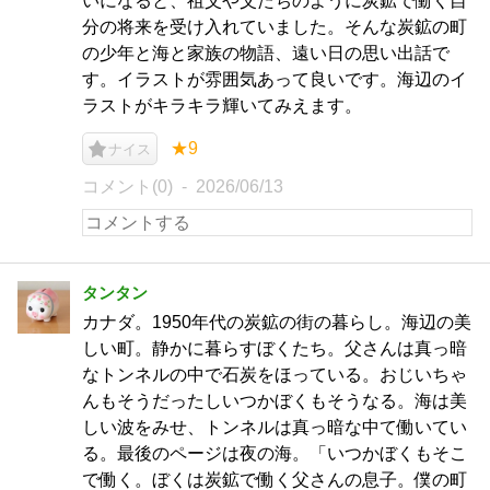
いになると、祖父や父たちのように炭鉱で働く自
分の将来を受け入れていました。そんな炭鉱の町
の少年と海と家族の物語、遠い日の思い出話で
す。イラストが雰囲気あって良いです。海辺のイ
ラストがキラキラ輝いてみえます。
★9
ナイス
コメント(0)
2026/06/13
タンタン
カナダ。1950年代の炭鉱の街の暮らし。海辺の美
しい町。静かに暮らすぼくたち。父さんは真っ暗
なトンネルの中で石炭をほっている。おじいちゃ
んもそうだったしいつかぼくもそうなる。海は美
しい波をみせ、トンネルは真っ暗な中て働いてい
る。最後のページは夜の海。「いつかぼくもそこ
で働く。ぼくは炭鉱で働く父さんの息子。僕の町