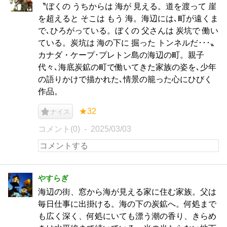
〝ぼくの うちからは 海が 見える。道を渡って 崖
を超えると そこは もう 海。海辺には､町が遠くま
で､ひろがっている。ぼくの 父さんは 炭坑で 働い
ている。炭坑は 海の下に 掘った トンネルだ･･･〟
カナダ・ケープ･プレトン島の海辺の町。親子
代々､海底炭鉱の町で働いてきた家族の姿を､少年
の語りかけで描かれた､情景の籠った心にひびく
作品。
★32
ナイス
コメント(0)
2025/03/03
やすらぎ
海辺の街、窓から海が見える家に住む家族。父は
毎日仕事に出掛ける。海の下の炭鉱へ。何処まで
も広く深く、何処にいても漂う潮の香り、きらめ