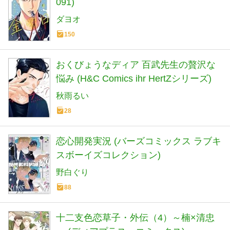
091)
ダヨオ
150
おくびょうなディア 百武先生の贅沢な
悩み (H&C Comics ihr HertZシリーズ)
秋雨るい
28
恋心開発実況 (バーズコミックス ラブキ
スボーイズコレクション)
野白ぐり
88
十二支色恋草子・外伝（4）～楠×清忠