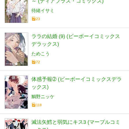
～ (ディアプラス・コミックス)
待緒イサミ
23
ララの結婚 (9) (ビーボーイコミックス
デラックス)
ためこう
72
体感予報➁ (ビーボーイコミックスデラ
ックス)
鯛野ニッケ
118
滅法矢鱈と弱気にキス3 (マーブルコミ