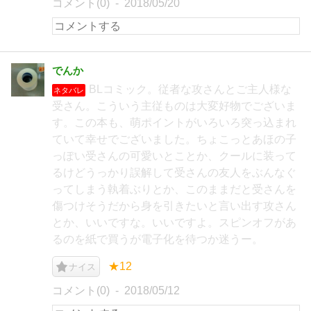
コメント(0)
2018/05/20
でんか
BLコミック。従者な攻さんとご主人様な
ネタバレ
受さん。こういう主従ものは大変好物でございま
す。この本も、萌ポイントがいろいろ突っ込まれ
ていて幸せでございました。ちょこっとあほの子
っぽい受さんの可愛いとことか、クールに装って
るけどうっかり誤解して受さんの友人をぶんなぐ
ってしまう執着ぶりとか、このままだと受さんを
傷つけそうだから身を引きたいと言い出す攻さん
とか、いいですな。いいですよ。スピンオフがあ
るのを紙で買うが電子化を待つか迷うー。
★12
ナイス
コメント(0)
2018/05/12