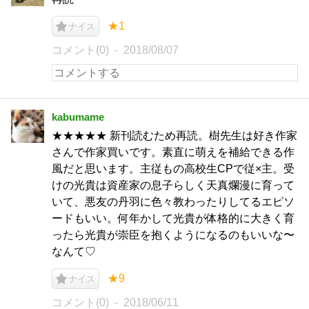
★1
ナイス
コメント(0)
2018/08/07
kabumame
★★★★★ 新刊読むため再読。樹先生は好き作家
さんで作家買いです。素直に萌えを補給できる作
風だと思います。主従もの高校生CPで従×主。受
けの光貴は資産家の息子らしく天真爛漫に育って
いて、悪友の丹羽に色々教わったりしてるエピソ
ードもいい。何年かして光貴が体格的に大きく育
ったら光貴が崇臣を抱くようになるのもいいな〜
なんて♡
★9
ナイス
コメント(0)
2018/06/11