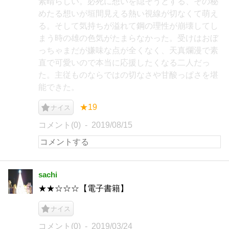
素晴らしい。必死に想いを隠そうとする、その秘
めたる想いが垣間見える‪熱い視線が切なくて萌え
る。そして気持ちが溢れて鋼の理性が崩壊してし
まう時の雄の色気がたまらなかった。‪受けはおぼ
っちゃまだが嫌味な点が全くなく、天真爛漫で素
直で可愛いので本当に応援したくなる二人だっ
た。‪主従ものならではの切なさや甘酸っぱさを堪
能できた。
★19
ナイス
コメント(0)
2019/08/15
sachi
★★☆☆☆【電子書籍】
ナイス
コメント(0)
2019/03/24