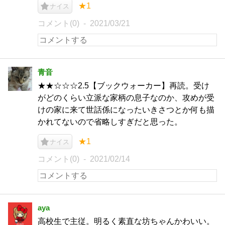
★1
ナイス
コメント(0)
2021/03/21
青音
★★☆☆☆2.5【ブックウォーカー】再読。受け
がどのくらい立派な家柄の息子なのか、攻めが受
けの家に来て世話係になったいきさつとか何も描
かれてないので省略しすぎだと思った。
★1
ナイス
コメント(0)
2021/02/14
aya
高校生で主従。明るく素直な坊ちゃんかわいい。