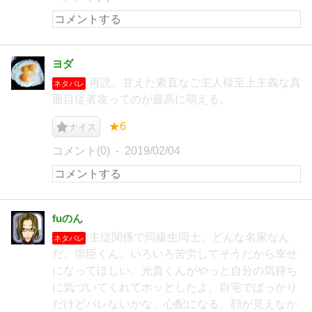
ヨダ
再読。甘えた素直なご主人様至上主義な真
ネタバレ
面目従者攻ってのが最高に萌える。
★6
ナイス
コメント(0)
2019/02/04
fuのん
主従関係で同級生同士。どんな名家なん
ネタバレ
だ。崇臣くん、いろいろ苦労してそうだから幸せ
になってほしい。光貴くんがやっと自分の気持ち
に気づいてくれてホッとしたよ。自宅でばっかり
だけどバレないかな、心配になる。顔が見えなか