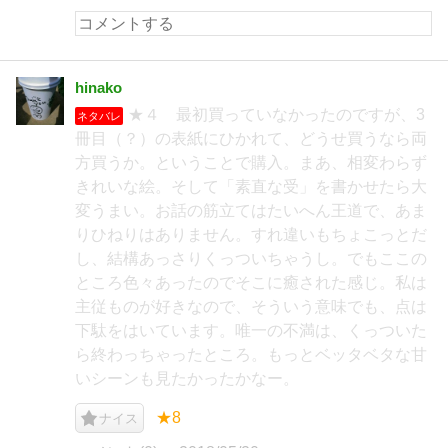
hinako
★４ 最初買っていなかったのですが、3
ネタバレ
冊目（？）の表紙にひかれて、どうせ買うなら両
方買うか。ということで購入。まあ、相変わらず
きれいな絵。そして「素直な受」を書かせたら大
変うまい。お話の筋立てはたいへん王道で、あま
りひねりはありません。すれ違いもちょこっとだ
し、結構あっさりくっついちゃうし。でもここの
ところ色々あったのでそこに癒された感じ。私は
主従ものが好きなので、そういう意味でも、点は
下駄をはいています。唯一の不満は、くっついた
ら終わっちゃったところ。もっとベッタベタな甘
いシーンも見たかったかなー。
★8
ナイス