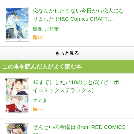
恋なんかしたくない今日から恋人にな
りました (H&C Comics CRAFT
SERIES)
樹要
月村奎
324
もっと見る
この本を読んだ人がよく読む本
40までにしたい10のこと(3) (ビーボー
イコミックスデラックス)
マミタ
227
せんせいの金曜日 (from RED COMICS