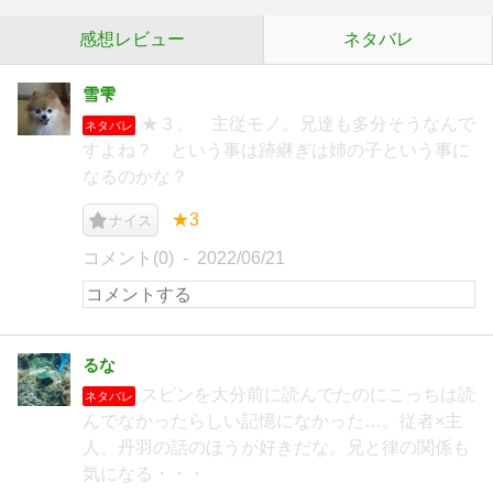
感想レビュー
ネタバレ
雪雫
★３。 主従モノ。兄達も多分そうなんで
ネタバレ
すよね？ という事は跡継ぎは姉の子という事に
なるのかな？
★3
ナイス
コメント(0)
2022/06/21
るな
スピンを大分前に読んでたのにこっちは読
ネタバレ
んでなかったらしい記憶になかった…。従者×主
人。丹羽の話のほうが好きだな。兄と律の関係も
気になる・・・