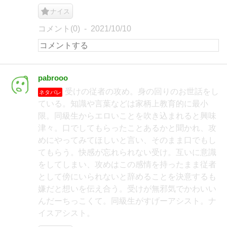
ナイス
コメント(0)
2021/10/10
pabrooo
受けの従者の攻め。身の回りのお世話をし
ネタバレ
ている。知識や言葉などは家柄上教育的に最小
限。同級生からエロいことを吹き込まれると興味
津々。口でしてもらったことあるかと聞かれ、攻
めにやってみてほしいと言い、そのまま口でもし
てもらう。快感が忘れられない受け。互いに意識
をしてしまい、攻めはこの感情を持ったまま従者
として傍にいられないと辞めることを決意するも
嫌だと想いを伝え合う。受けが無邪気でかわいい
んだーちっこくて。同級生がすげーアシスト。ナ
イスアシスト。