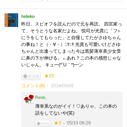
hideko
昨日、スピオフを読んだので元を再読。 四宮家っ
て、そうとうな名家だよね。 悦司が光貴に「フ○
にラをしてもらった」と自慢してたがさゆちゃん
の事ね！と（・∀・）ﾆﾔﾆﾔ 光貴も可愛いけどさゆ
ちゃんと出逢ってしまった今は黒髪薄幸美少女受
に鼻の下が伸びる。←あれ？この本の感想じゃな
いじゃん。 キュ━(*´U｀*)━ン
★29
ナイス
コメント(8)
2018/05/09
René。
薄幸系なのがイイ！♡ありゃ、この本の
話をしてないや(笑)
★3
05/10 06:29
ナイス