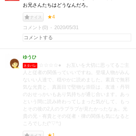
お兄さんたちはどうなんだろ。
★4
ナイス
コメント(0)
2020/05/31
ゆうひ
☆☆☆☆● お互いを大切に思ってるご主
ネタバレ
人と従者の関係っていいですね。登場人物がみん
ないい人達で、穏やかに読めました。素直で無邪
気な光貴と、真面目で堅物な崇臣は、友達・丹羽
のおせっかいもあり気持ちが通じ合います。あっ
という間に読み終わってしまった気がして、もっ
とその後の2人のラブラブが見たかったなぁ。光
貴の兄・有貴とその従者・律の関係も気になると
ころでした(^▽^;)
★1
ナイス