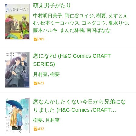
萌え男子がたり
中村明日美子
阿仁谷ユイジ
樹要
えすとえ
む
松本ミーコハウス
ヨネダコウ
夏水りつ
藤本ハルキ
まんだ林檎
南国ばなな
705
恋になれ! (H&C Comics CRAFT
SERIES)
月村奎
樹要
621
恋なんかしたくない今日から兄弟にな
りました (H&C Comics /CRAFT
SERIES)
樹要
月村奎
432