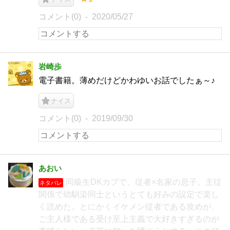
コメント(0)
2020/05/27
岩崎歩
電子書籍。薄めだけどかわゆいお話でしたぁ～♪
ナイス
コメント(0)
2019/09/30
あおい
‪同級生DKカプで、従者×名家の息子。主従
ネタバレ
関係で幼馴染同士というとても好みの設定で楽し
く読めた。‪とにかくイケメン従者である攻めが、
ご主人様である受け至上主義で大好きすぎるのが