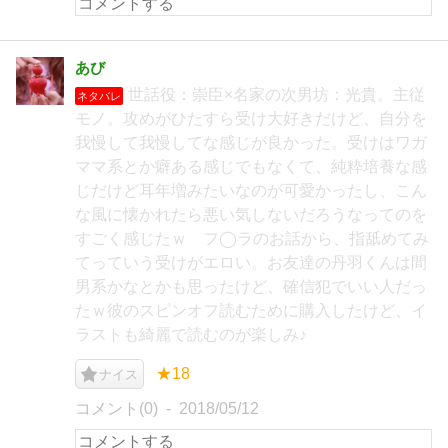
あび
世話役：崇臣×名家の次男坊：光貴。主従
ネタバレ
モノ。攻めがひたすら受け大好きだけど、自分を
我慢して我慢してな感じが良かった。受けはワガ
ママ系とか癖ある感じでもなくて、純粋培養な感
じだけど耳年増みたいなのが可愛かったし、こん
な風に懐かれたら悪い気しないだろうなってのを
すごく感じたｗ フ◯ラのお話から、指舐めてみ
てっていう受けがエロい。お友達の丹羽くんは間
男系かなとかも思ったけど、確信犯でいい人だっ
たｗ彼のスピンオフ読むために購入したけど、イ
ラストも綺麗で読むのが楽しみ♪
★18
ナイス
コメント(0)
2018/05/12