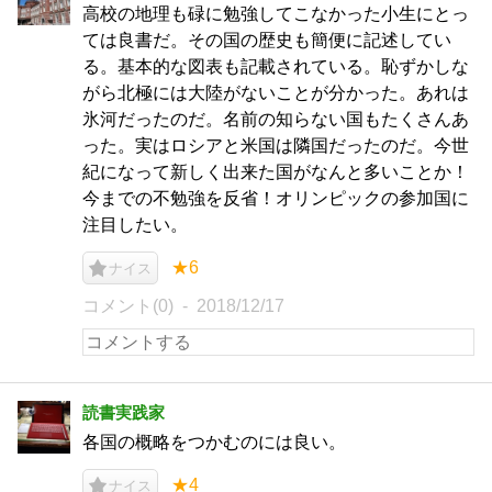
高校の地理も碌に勉強してこなかった小生にとっ
ては良書だ。その国の歴史も簡便に記述してい
る。基本的な図表も記載されている。恥ずかしな
がら北極には大陸がないことが分かった。あれは
氷河だったのだ。名前の知らない国もたくさんあ
った。実はロシアと米国は隣国だったのだ。今世
紀になって新しく出来た国がなんと多いことか！
今までの不勉強を反省！オリンピックの参加国に
注目したい。
★6
ナイス
コメント(0)
2018/12/17
読書実践家
各国の概略をつかむのには良い。
★4
ナイス