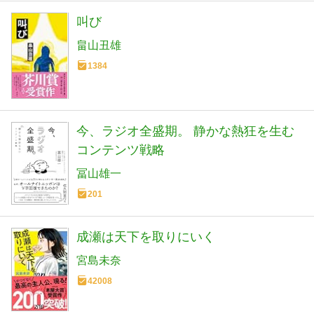
叫び
畠山丑雄
1384
今、ラジオ全盛期。 静かな熱狂を生む
コンテンツ戦略
冨山雄一
201
成瀬は天下を取りにいく
宮島未奈
42008