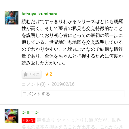
tatsuya izumihara
読むだけですっきりわかるシリーズはどれも網羅
性が高く、そして著者の私見も交え特徴的なこと
を説明しており初心者にとっての最初の第一歩に
適している。世界地理も地図を交え説明している
のでわかりやすい。地球丸ごとなので結構な情報
量であり、全体をちゃんと把握するために何度か
読み返した方がいい。
★2
ナイス
コメント(0)
2019/02/16
ジョージ
題名通り 少々すっきりし過ぎだが、世界
ネタバレ
各地の基本を押さえることが出来る。これから興