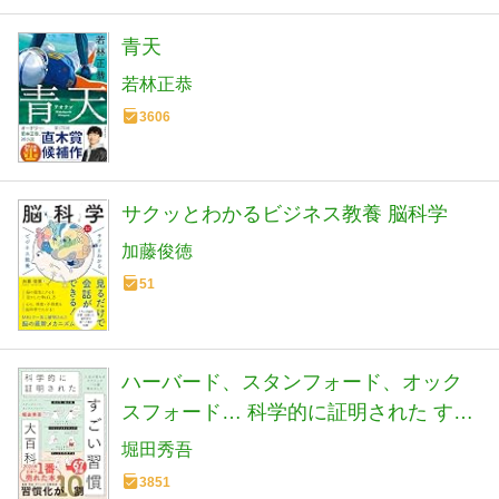
青天
若林正恭
3606
サクッとわかるビジネス教養 脳科学
加藤俊徳
51
ハーバード、スタンフォード、オック
スフォード… 科学的に証明された すご
い習慣大百科 人生が変わるテクニック
堀田秀吾
112個集めました
3851