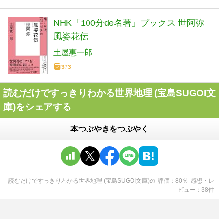
NHK「100分de名著」ブックス 世阿弥
風姿花伝
土屋惠一郎
373
読むだけですっきりわかる世界地理 (宝島SUGOI文
庫)をシェアする
本つぶやきをつぶやく
読むだけですっきりわかる世界地理 (宝島SUGOI文庫)
の
評価
80
％
感想・レ
ビュー
38
件