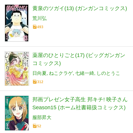
黄泉のツガイ(13) (ガンガンコミックス)
荒川弘
493
薬屋のひとりごと(17) (ビッグガンガン
コミックス)
日向夏
ねこクラゲ
七緒一綺
しのとうこ
312
邦画プレゼン女子高生 邦キチ! 映子さん
Season15 (ホーム社書籍扱コミックス)
服部昇大
52