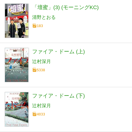
「壇蜜」(3) (モーニングKC)
清野とおる
183
ファイア・ドーム (上)
辻村深月
5338
ファイア・ドーム (下)
辻村深月
4033