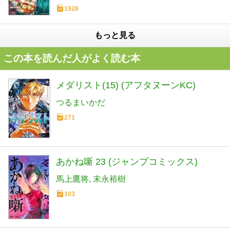
1928
もっと見る
この本を読んだ人がよく読む本
メダリスト(15) (アフタヌーンKC)
つるまいかだ
271
あかね噺 23 (ジャンプコミックス)
馬上鷹将
末永裕樹
103