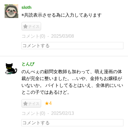
sloth
※共読表示させる為に入力してあります
ナイス
コメント(0)
2025/03/08
とんび
のんべぇの顧問女教師も加わって、萌え漫画の体
裁が完全に整いました。…いや、金持ちお嬢様が
いないか。 バイトしてるとはいえ、全体的にいい
とこの子ではあるけど。
★4
ナイス
コメント(0)
2025/02/13