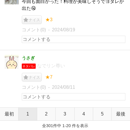
今回も面白かった！料理が美味しそうでヨダレが
出た🤤
★3
ナイス
コメント(0)
2024/08/19
うさぎ
なでリン尊い
ネタバレ
★7
ナイス
コメント(0)
2024/08/11
最初
1
2
3
4
5
最後
全301件中 1-20 件を表示