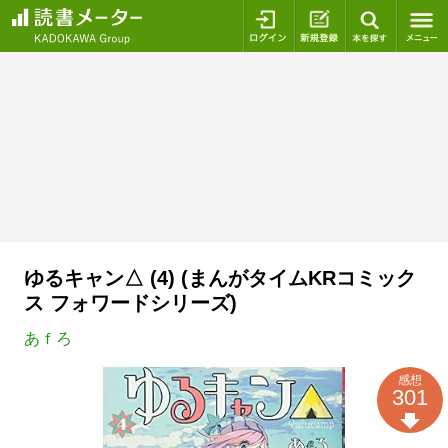
ログイン
新規登録
本を探
ゆるキャン△ (4) (まんがタイムKRコミック
ス フォワードシリーズ)
あｆろ
感想
301