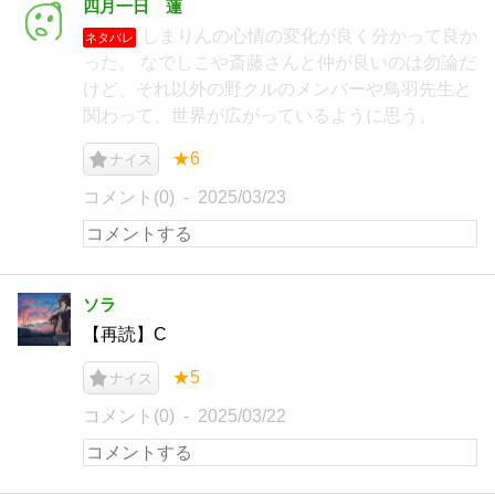
四月一日 蓮
しまりんの心情の変化が良く分かって良か
ネタバレ
った。 なでしこや斎藤さんと仲が良いのは勿論だ
けど、それ以外の野クルのメンバーや鳥羽先生と
関わって、世界が広がっているように思う。
★6
ナイス
コメント(0)
2025/03/23
ソラ
【再読】C
★5
ナイス
コメント(0)
2025/03/22