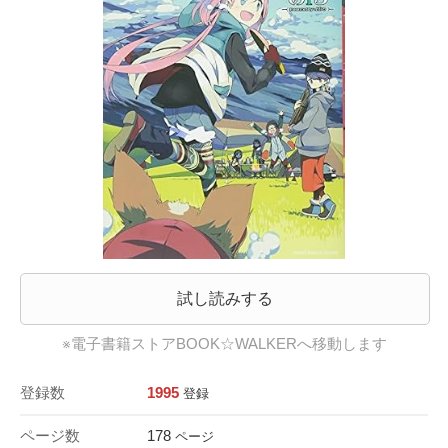
試し読みする
※電子書籍ストアBOOK☆WALKERへ移動します
登録数
1995
登録
ページ数
178
ページ