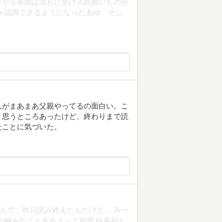
かかる展開は流石に受け入れ難いものが
を認識できるようになったあゆ、そし
んがまあまあ父親やってるの面白い。こ
々思うところあったけど、終わりまで読
たことに気づいた。
年積んで、昨日読み終えたんだけど… みー
の極みなことある？って展開 時系列と