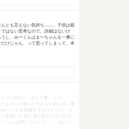
なんとも言えない気持ち……。子供は親
きではない思考なので。詳細はないけ
ろうし、みーくんはまーちゃんを一番に
なだけじゃん、って思ってしまって、本
。
上ぶりに読んだ。そして鬱。 こん
んだふたりが産んだ子どもが同じ目に遭
るみーくんを想像するだけでつらい み
と実感した 第三者の視点で語られる
ってこんな閉じてたんだ………みたい