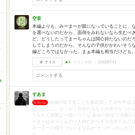
空音
本編よりも、みーまーが親になっていることに、
を選べないのだから、面倒をみれないなら生むべ
ど、どうしたってまーちゃんは関心持たないのだ
してしまうのだから、そんなの子供がかわいそう
ス
編どころではなかった。まぁ本編も相当だけども
ナイス
★4
コメント(
0
)
2022/07/21
-
すあま
続編が出てることを最近知って10年年以
ネタバレ
な……………せっかく自分たちなりの幸せをつか
ー
うなんて展開よー思いつくな あゆの病室で項垂れ
ーまーはみーくんの一人称だからギリ読めたんだな
みーまーの様子つらいよなんか そっかこのふたり
な