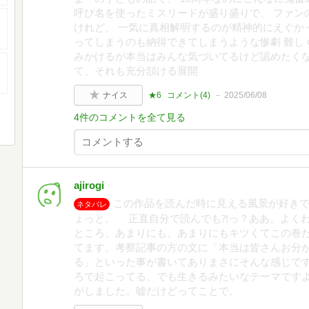
呼び名を使ったミスリードが盛り盛りで、 ファン
けれど、 一気に真相解明するのが精神的にえぐか
ってしまうのも納得できてしまうような惨劇 難し
みかけるが本当はみんな気づいてるけど認めたく
て、それも充分頷ける展開
ナイス
★6
コメント(
4
)
2025/06/08
4件のコメントを全て見る
ajirogi
この作品を読んだ時に見える風景が好きで
ネタバレ
ょっと。 正直自分で読んでも⁈っ？ああ。よくわ
ところ、あまりにも。あまりにもキツくてこの巻
てます。考察記事の方の文に「本当は皆さんお分
る」といった事が書いてありまさにそんな感じで
ろで起こってる、でも生きるみたいなテーマです
がしました。嘘だけどってことで。