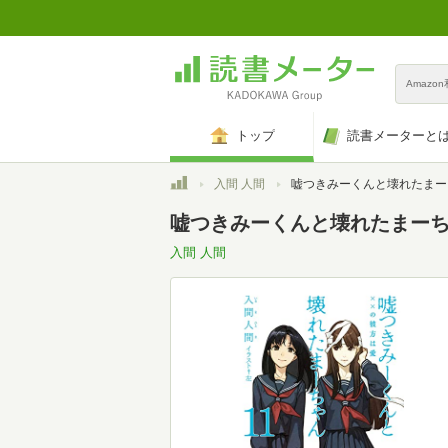
Amazo
トップ
読書メーターと
トップ
入間 人間
嘘つきみーくんと壊れたまーちゃん11 ××の彼方は愛
嘘つきみーくんと壊れたまーちゃん
入間 人間