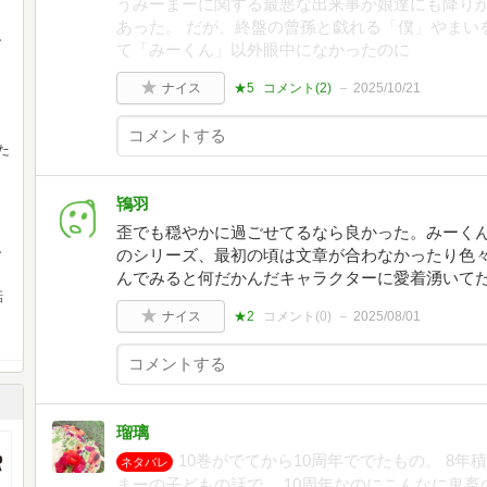
うみーまーに関する最悪な出来事が娘達にも降り
あった。 だが、終盤の曾孫と戯れる「僕」やまい
。
て「みーくん」以外眼中になかったのに
ナイス
★5
コメント(
2
)
2025/10/21
た
鴇羽
歪でも穏やかに過ごせてるなら良かった。みーく
。
のシリーズ、最初の頃は文章が合わなかったり色
んでみると何だかんだキャラクターに愛着湧いて
話
ナイス
★2
コメント(
0
)
2025/08/01
瑠璃
10巻がでてから10周年ででたもの。 8
ネタバレ
まーの子どもの話で、 10周年なのにこんなに鬼畜