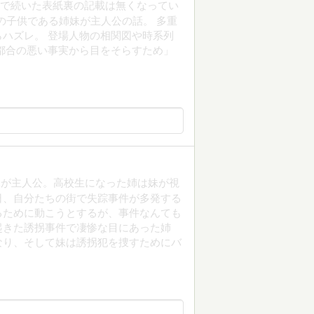
巻まで続いた表紙裏の記載は無くなってい
の子供である姉妹が主人公の話。 多重
ハズレ。 登場人物の相関図や時系列
都合の悪い事実から目をそらすため」
。
妹が主人公。高校生になった姉は妹が視
日、自分たちの街で失踪事件が多発する
るために動こうとするが、事件なんても
起きた誘拐事件で凄惨な目にあった姉
なり、そして妹は誘拐犯を捜すためにバ