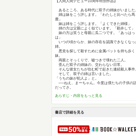
【入間人間デビュー10周年特別作品】
あるところ、ある時代に双子の姉妹がいました
姉は妹をこう評します。「わたしと比べたら馬
鹿」
妹は姉をこう評します。「よくできた姉様」
姉の方は父親によく似ています。「勘弁して」
妹の方は笑うと母親に瓜二つです。「あっはっ
は」
いつの頃からか、妹の存在を認識できなくなっ
姉。
悪党を探して殺すために金属バットを持ち歩く
妹。
両親とそっくりで、嘘つきで壊れた二人。
歪んだ双子の姉妹の、交わらない日常。
そんな彼女たちが住む町で起きた連続殺人事件
そして、双子の姉は言いました。
「うちの妹が犯人よ」と。
──ねえ、まーちゃん。今度は僕たちの子供の
だってさ。
あらすじ・内容をもっと見る
書店で詳細を見る