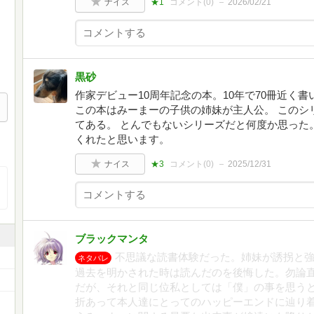
ナイス
★1
コメント(
0
)
2026/02/21
黒砂
作家デビュー10周年記念の本。10年で70冊近く
この本はみーまーの子供の姉妹が主人公。 このシ
てある。 とんでもないシリーズだと何度か思った
くれたと思います。
ナイス
★3
コメント(
0
)
2025/12/31
ブラックマンタ
不思議な読書体験だった。姉妹が誘拐と強
ネタバレ
過去を明かされた時は読んだのを後悔した。勿論
だが、それと同じ位私としては「僕」の事を思う
折あって本人達にとってのハッピーエンドに辿り