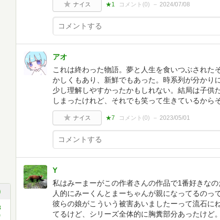
ナイス
★1
コメント(
0
)
2024/07/08
アオ
これは終わった物語。夢と人生を食いつぶされた
かしくもあり、新鮮でもあった。時系列が分かり
少し理解しやすかったかもしれない。結局は子供
しまったけれど、それでも笑って生きているから
ナイス
★7
コメント(
0
)
2023/05/01
Y
私はみーまーがこの作者さんの作品で1番好きなの
人的にみーくんとまーちゃんが親になってるのっ
彼らの娘がこういう被害あいましたーって流石に
8
てるけど、シリーズ全体的に胸糞部分あったけど
)