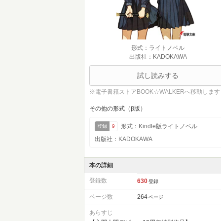
形式：ライトノベル
出版社：KADOKAWA
試し読みする
※電子書籍ストアBOOK☆WALKERへ移動します
その他の形式（β版）
形式：Kindle版ライトノベル
登録
9
出版社：KADOKAWA
本の詳細
登録数
630
登録
ページ数
264
ページ
あらすじ