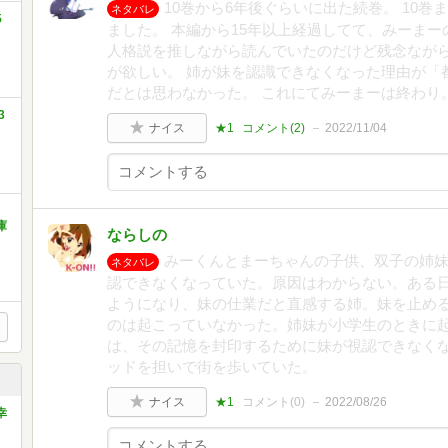
10巻から6年後ぐらいに出た続巻。 10
ネタバレ
5
ました。 本編から15年以上経過してて、みーまー
人格説を推しながら読んでいたのだけど残念ながら
が欲しい。 姉が妹を認識できなくなった理由が「
だとは思わなかった。 これにてみーまーは終わり
3
ナイス
★1
コメント(
2
)
2022/11/04
庫
ならしの
みーくんとまーちゃんの子供、双子の姉
ネタバレ
認できなくなっていた。原因はわからない。ある
ようになり、妹の仕業だと直感する姉。妹を止め
のは起こっていなかった。姉妹が小学生のときに
は、その記憶を封印するために妹が視認できなく
ッドを担いで街を歩いていた。
ナイス
★1
コメント(
0
)
2022/08/26
幸