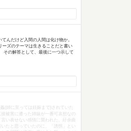
書いてんだけど入間の人間は化け物か。
リーズのテーマは生きることだと書い
。 その解答として、最後に一つ示して
姦(姉に至っては妊娠まで)されていた
直接被害に遭った姉妹が一番可哀想なの
と言い表せない感情に襲われた。紆余曲
着いたと思っていたのに、「誘拐」とい