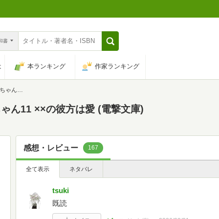
n和書
は
本ランキング
作家ランキング
 (電撃文庫)
11 ××の彼方は愛 (電撃文庫)
感想・レビュー
167
全て表示
ネタバレ
tsuki
既読