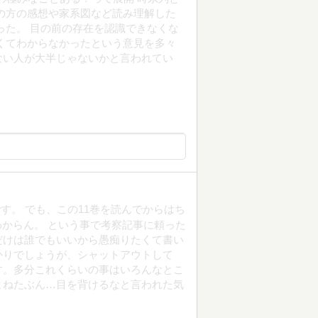
の方の感想や家系図など読み理解した
った。 目の前の存在を認識できなくな
くてわからなかったという意見を多々
ない人が大半じゃないかと言われてい
す。 でも、この11巻を読んでからはち
からん。 という事で考察記事に頼った
だけは誰でもいいから愚痴りたくて書い
かりでしょうが、シャットアウトして
す。多分これくらいの事はいろんなとこ
よねたぶん…目を背けるなと言われた気