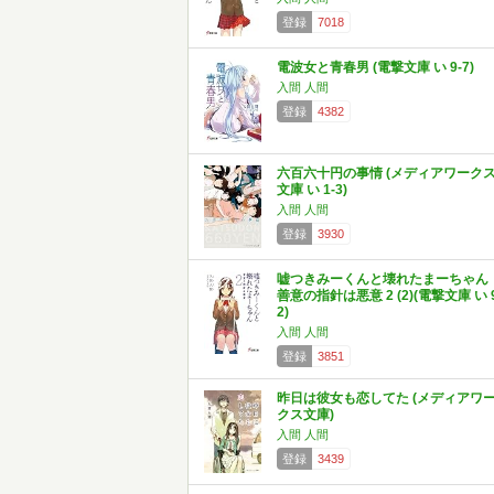
登録
7018
電波女と青春男 (電撃文庫 い 9-7)
入間 人間
登録
4382
六百六十円の事情 (メディアワーク
文庫 い 1-3)
入間 人間
登録
3930
嘘つきみーくんと壊れたまーちゃん
善意の指針は悪意 2 (2)(電撃文庫 い 9
2)
入間 人間
登録
3851
昨日は彼女も恋してた (メディアワ
クス文庫)
入間 人間
登録
3439