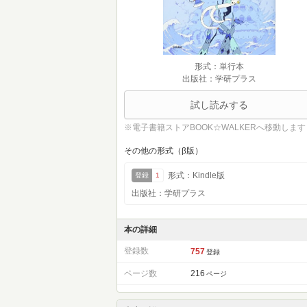
形式：単行本
出版社：学研プラス
試し読みする
※電子書籍ストアBOOK☆WALKERへ移動します
その他の形式（β版）
形式：Kindle版
登録
1
出版社：学研プラス
本の詳細
登録数
757
登録
ページ数
216
ページ