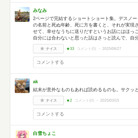
みなみ
2ページで完結するショートショート集。デスノー
の名前と死ぬ年齢、死に方を書くと、それが実現
せて、幸せなうちに送りだすというお話にはほっ
自分には合わないと思った話はさっと読んで、自
ナイス
★33
コメント(
0
)
2025/06/27
ak
結末が意外なものもあれば読めるものも。サクッ
ナイス
★2
コメント(
0
)
2025/03/15
白雪ちょこ