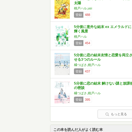
太陽
桃戸ハル,usi
登録
488
5分後に意外な結末 ex エメラルドに
輝く風景
桃戸ハル
登録
454
5分後に恋の結末友情と恋愛を両立
せる3つのルール
橘つばさ,桃戸ハル
登録
437
5分後に恋の結末 解けない謎と放課
の密談
橘つばさ,桃戸ハル
登録
395
もっと見る
この本を読んだ人がよく読む本