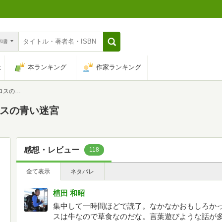
n和書
は
本ランキング
作家ランキング
青い迷宮
ロスの青い迷宮
感想・レビュー
118
全て表示
ネタバレ
植田 和昭
集中して一時間ほどで読了。なかなかおもしろか
スは牛なので草食なのだな。言葉遊びような話が