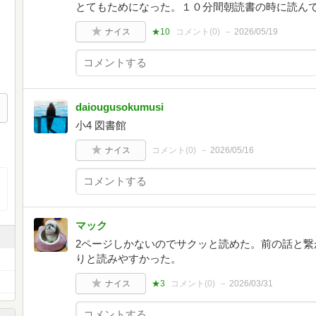
とてもためになった。１０分間朝読書の時に読ん
ナイス
★10
コメント(
0
)
2026/05/19
daiougusokumusi
小4 図書館
ナイス
コメント(
0
)
2026/05/16
マック
2ページしかないのでサクッと読めた。前の話と繋
りと読みやすかった。
ナイス
★3
コメント(
0
)
2026/03/31