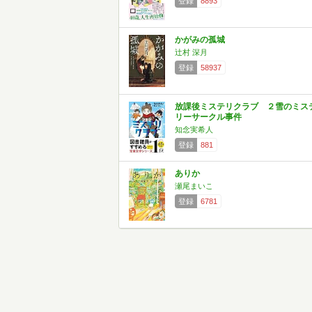
登録
8893
かがみの孤城
辻村 深月
登録
58937
放課後ミステリクラブ ２雪のミス
リーサークル事件
知念実希人
登録
881
ありか
瀬尾まいこ
登録
6781