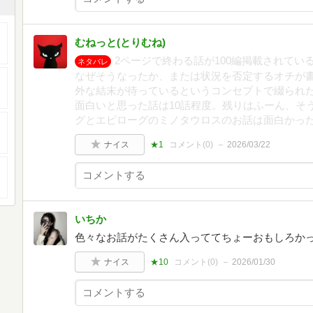
むねっと(とりむね)
2ページで終わる話が100編掲載されてい
ネタバレ
なぜそうなったか、または状況を否定するオチが書
外な結末が待っているというコンセプトで綴られ
面白いと思った話は10話程度。残りはふーん、そ
グとエピローグのミノタウロスのお話は面白かっ
ナイス
★1
コメント(
0
)
2026/03/22
いちか
色々なお話がたくさん入っててちょーおもしろか
ナイス
★10
コメント(
0
)
2026/01/30