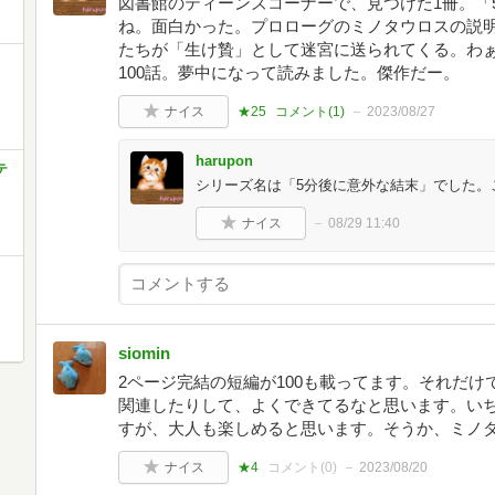
図書館のティーンズコーナーで、見つけた1冊。「
ね。面白かった。プロローグのミノタウロスの説
たちが「生け贄」として迷宮に送られてくる。わぁ
100話。夢中になって読みました。傑作だー。
ナイス
★25
コメント(
1
)
2023/08/27
harupon
テ
シリーズ名は「5分後に意外な結末」でした。
ナイス
08/29 11:40
siomin
2ページ完結の短編が100も載ってます。それだ
関連したりして、よくできてるなと思います。い
すが、大人も楽しめると思います。そうか、ミノ
ナイス
★4
コメント(
0
)
2023/08/20