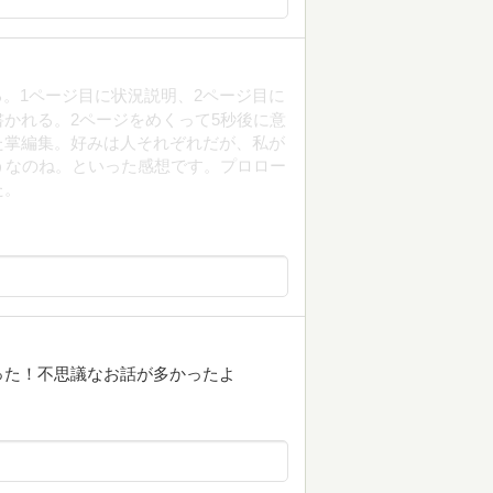
る。1ページ目に状況説明、2ページ目に
かれる。2ページをめくって5秒後に意
た掌編集。好みは人それぞれだが、私が
うなのね。といった感想です。プロロー
た。
った！不思議なお話が多かったよ