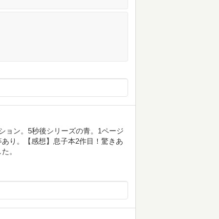
ション。5秒後シリーズの青。1ページ
あり。【感想】息子本2作目！驚きあ
した。