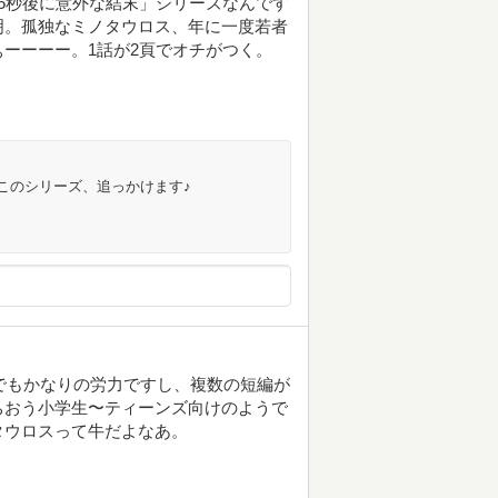
5秒後に意外な結末」シリーズなんです
明。孤独なミノタウロス、年に一度若者
ーーーー。1話が2頁でオチがつく。
このシリーズ、追っかけます♪
けでもかなりの労力ですし、複数の短編が
ちおう小学生〜ティーンズ向けのようで
タウロスって牛だよなあ。