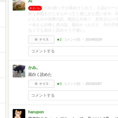
Ai
小3の姪っ子が薦めてくれて。１話2ペー
ネタバレ
外な展開をひたすらやってく感じかと思いきや、
いたものや実際の話、教訓もの等々、意外さにバ
一休さんの橋と虎の話、面白かったけど、今の子
なくても面白く読めそうで凄い。
ナイス
★2
コメント(
0
)
2024/03/29
かみ。
面白く読めた
ナイス
★3
コメント(
0
)
2024/02/07
harupon