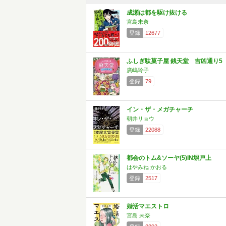
成瀬は都を駆け抜ける
宮島未奈
登録
12677
ふしぎ駄菓子屋 銭天堂 吉凶通り5
廣嶋玲子
登録
79
イン・ザ・メガチャーチ
朝井リョウ
登録
22088
都会のトム&ソーヤ(5)IN塀戸上
はやみね かおる
登録
2517
婚活マエストロ
宮島 未奈