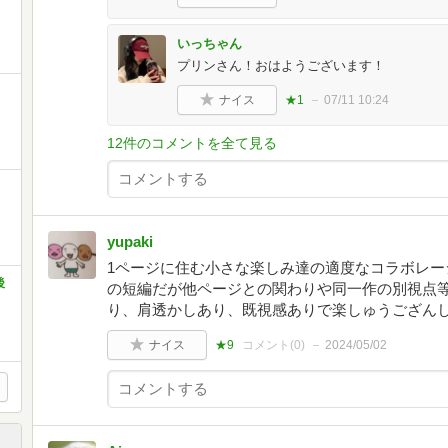
いっちゃん
プリンさん！おはようございます！
ナイス
★1
07/11 10:24
12件のコメントを全て見る
さ
yupaki
1ページに住む小さな楽しみ達の適度なコラボレー
後
の短編だが他ページとの関わりや同一作の別視点等
り、肩透かしあり、既視感ありで楽しゅうござん
ナイス
★9
コメント(
0
)
2024/05/02