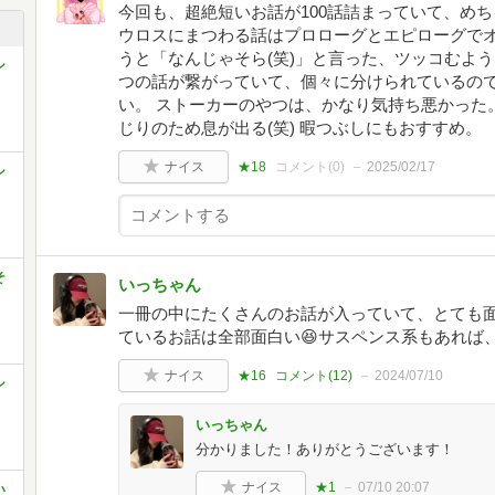
今回も、超絶短いお話が100話詰まっていて、め
ウロスにまつわる話はプロローグとエピローグで
うと「なんじゃそら(笑)」と言った、ツッコむよう
シ
つの話が繋がっていて、個々に分けられているの
い。 ストーカーのやつは、かなり気持ち悪かった
じりのため息が出る(笑) 暇つぶしにもおすすめ。
ナイス
★18
コメント(
0
)
2025/02/17
シ
そ
いっちゃん
一冊の中にたくさんのお話が入っていて、とても
ているお話は全部面白い😆サスペンス系もあれば
ナイス
★16
コメント(
12
)
2024/07/10
シ
いっちゃん
分かりました！ありがとうございます！
ナイス
★1
07/10 20:07
い