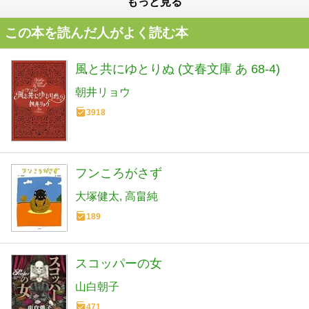
もっと見る
この本を読んだ人がよく読む本
風と共にゆとりぬ (文春文庫 あ 68-4)
朝井リョウ
3918
フンころがさず
大塚健太
高畠純
189
スコッパーの女
山白朝子
471