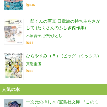
146
一郎くんの写真 日章旗の持ち主をさが
して (たくさんのふしぎ傑作集)
木原育子
沢野ひとし
64
ひらやすみ（５） (ビッグコミックス)
真造圭伍
11
人気の本
一次元の挿し木 (宝島社文庫 『このミ