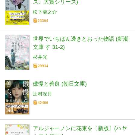
ス』大賞シリーズ)
松下龍之介
23394
世界でいちばん透きとおった物語 (新潮
文庫 す 31-2)
杉井光
29934
傲慢と善良 (朝日文庫)
辻村深月
42466
アルジャーノンに花束を〔新版〕(ハヤ