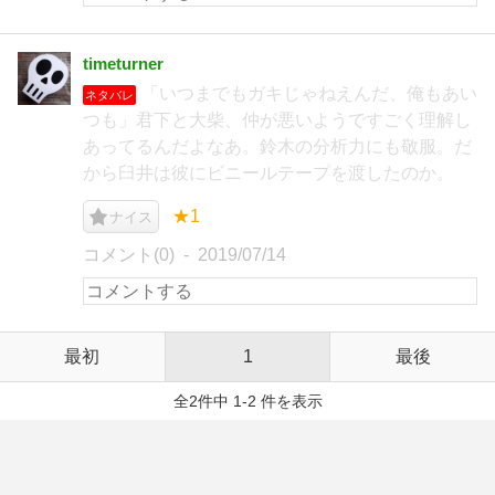
timeturner
「いつまでもガキじゃねえんだ、俺もあい
ネタバレ
つも」君下と大柴、仲が悪いようですごく理解し
あってるんだよなあ。鈴木の分析力にも敬服。だ
から臼井は彼にビニールテープを渡したのか。
★1
ナイス
コメント(0)
2019/07/14
最初
1
最後
全2件中 1-2 件を表示