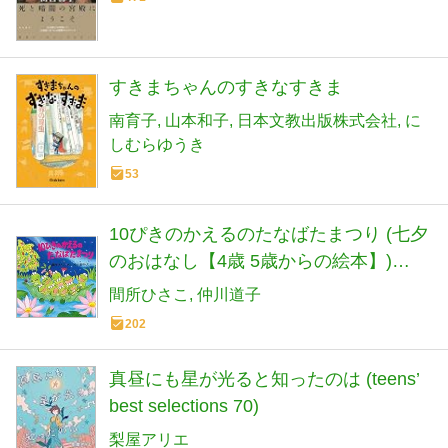
すきまちゃんのすきなすきま
南育子
山本和子
日本文教出版株式会社
に
しむらゆうき
53
10ぴきのかえるのたなばたまつり (七夕
のおはなし【4歳 5歳からの絵本】)
(PHPにこにこえほん)
間所ひさこ
仲川道子
202
真昼にも星が光ると知ったのは (teens’
best selections 70)
梨屋アリエ