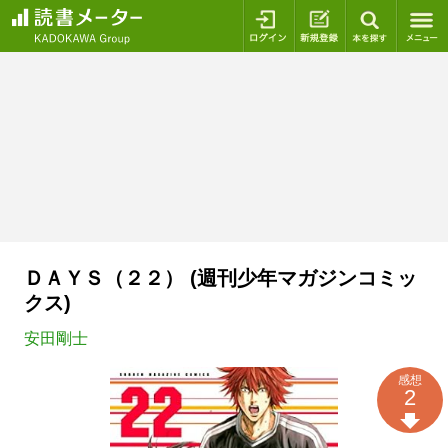
ログイン
新規登録
本を探
ＤＡＹＳ（２２） (週刊少年マガジンコミッ
クス)
安田剛士
感想
2