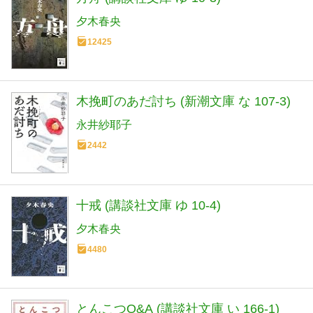
夕木春央
12425
木挽町のあだ討ち (新潮文庫 な 107-3)
永井紗耶子
2442
十戒 (講談社文庫 ゆ 10-4)
夕木春央
4480
とんこつQ&A (講談社文庫 い 166-1)