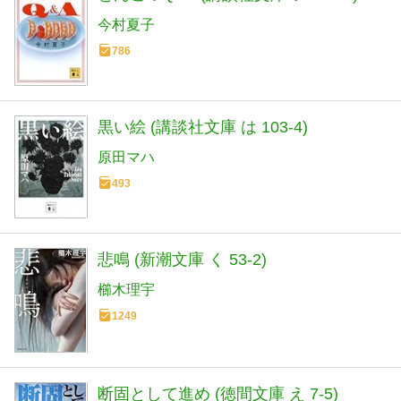
今村夏子
786
黒い絵 (講談社文庫 は 103-4)
原田マハ
493
悲鳴 (新潮文庫 く 53-2)
櫛木理宇
1249
断固として進め (徳間文庫 え 7-5)