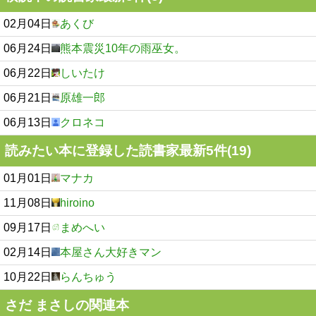
02月04日
あくび
06月24日
熊本震災10年の雨巫女。
06月22日
しいたけ
06月21日
原雄一郎
06月13日
クロネコ
読みたい本に登録した読書家最新5件(19)
01月01日
マナカ
11月08日
hiroino
09月17日
まめへい
02月14日
本屋さん大好きマン
10月22日
らんちゅう
さだ まさしの関連本