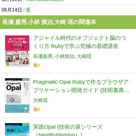
06月14日
葱
長瀬 嘉秀,小林 慎治,大崎 瑶の関連本
アジャイル時代のオブジェクト脳のつ
くり方 Rubyで学ぶ究極の基礎講座
長瀬嘉秀
小林慎治
大崎瑶
3
Pragmatic Opal Rubyで作るブラウザア
プリケーション開発ガイド (技術書典シ
リーズ(NextPublishing))
大崎瑶
0
実践Opal (技術の泉シリーズ
（NextPublishing）)