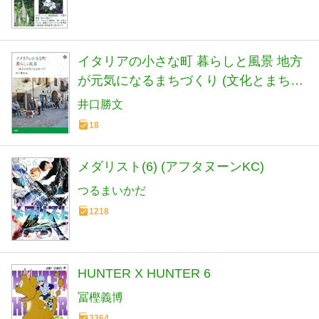
イタリアの小さな町 暮らしと風景 地方
が元気になるまちづくり (文化とまちづ
くり叢書)
井口勝文
18
メダリスト(6) (アフタヌーンKC)
つるまいかだ
1218
HUNTER X HUNTER 6
冨樫義博
3364