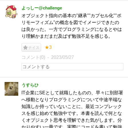
よっしー@challenge
オブジェクト指向の基本の"継承""カプセル化""ポ
リモーフィズム"の概念を図でイメージできたの
は良かった。一方でプログラミングになるとやは
り理解かまだまだ及ばず勉強不足を感じる。
★3
ナイス
コメント(0)
2023/05/27
うすらひ
IT企業にSEとして就職したものの、早々に別部署
へ移動となりプログラミングについて中途半端な
知識しか持っていないことに、最近コンプレック
スを感じ始めて勉強中です。本書を読んで何とな
くオプジェクト思考を理解できた気がします。分
かりやすい一冊です。実際にコードを書いて勉強