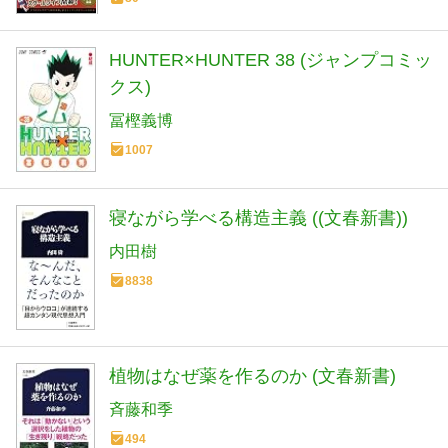
HUNTER×HUNTER 38 (ジャンプコミッ
クス)
冨樫義博
1007
寝ながら学べる構造主義 ((文春新書))
内田樹
8838
植物はなぜ薬を作るのか (文春新書)
斉藤和季
494