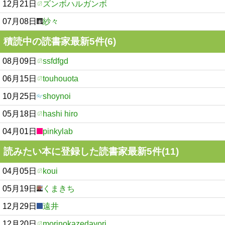
12月21日
ズンボハルガンボ
07月08日
紗々
積読中の読書家最新5件(6)
08月09日
ssfdfgd
06月15日
touhouota
10月25日
shoynoi
05月18日
hashi hiro
04月01日
pinkylab
読みたい本に登録した読書家最新5件(11)
04月05日
koui
05月19日
くまきち
12月29日
遠井
12月20日
morinokazedayori