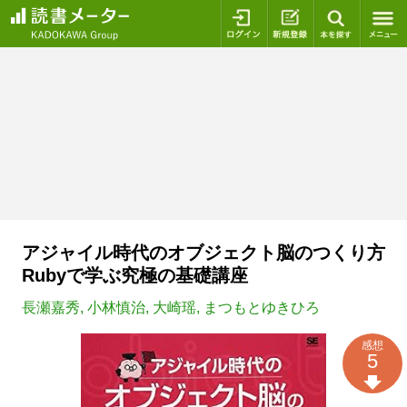
ログイン
新規登録
本を探
アジャイル時代のオブジェクト脳のつくり方
Rubyで学ぶ究極の基礎講座
長瀬嘉秀
,
小林慎治
,
大崎瑶
,
まつもとゆきひろ
感想
5