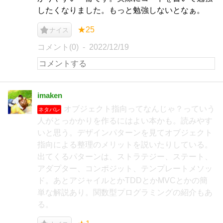
したくなりました。もっと勉強しないとなぁ。
★25
ナイス
コメント(0)
2022/12/19
imaken
オブジェクト指向ってなんじゃ？っていう
ネタバレ
人がとっかかりを作るにはよい本かも。読みやす
いと思う。デザインパターンを見てオブジェクト
指向による整理のメリットを説いたりしている。
出てくるパターンは、ストラテジー、ステート、
アダプター、コンポジット、テンプレートメソッ
ド。あとアジャイルとかTDDとかMVCとかの簡
単な解説あり。関数型プログラミングの紹介もあ
る。