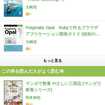
大崎瑶
0
Pragmatic Opal Rubyで作るブラウザ
アプリケーション開発ガイド (技術の泉
シリーズ（NextPublishing）)
大崎瑶
0
もっと見る
この本を読んだ人がよく読む本
マンガで教養 やさしい三国志 (マンガで
教養シリーズ)
岡本伸也
80