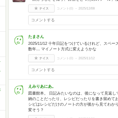
ナイス
コメント(
0
)
2025/12/08
たまさん
2025/11/12 十年日記をつけているけれど、ス
数年… マイノート方式に変えようかな
ナイス
コメント(
0
)
2025/11/12
-
,
えみりあにあ。
ミ
図書館本。 日記みたいなのは、後になって見返し
納のことだったり、レシピだったりを書き留めてお
シピはレシピだけのノートの方が後から見てわか
変そう？