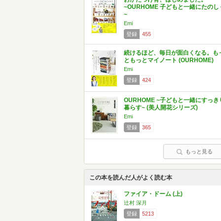
~OURHOME 子どもと一緒にたのし
~
Emi
登録
455
続けるほど、毎日が面白くなる。も
ともっとマイノート (OURHOME)
Emi
登録
424
OURHOME ~子どもと一緒にすっき
暮らす~ (美人開花シリーズ)
Emi
登録
365
もっと見る
この本を読んだ人がよく読む本
ファイア・ドーム (上)
辻村 深月
登録
5213