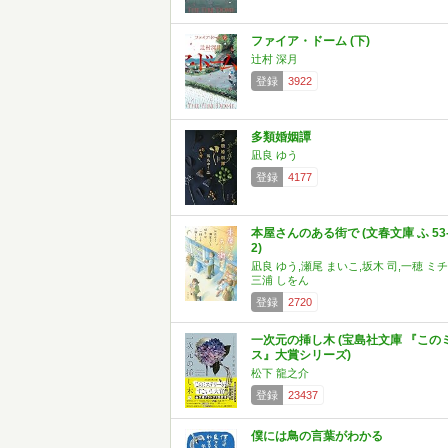
ファイア・ドーム (下)
辻村 深月
登録
3922
多類婚姻譚
凪良 ゆう
登録
4177
本屋さんのある街で (文春文庫 ふ 53
2)
凪良 ゆう,瀬尾 まいこ,坂木 司,一穂 ミチ
三浦 しをん
登録
2720
一次元の挿し木 (宝島社文庫 『この
ス』大賞シリーズ)
松下 龍之介
登録
23437
僕には鳥の言葉がわかる