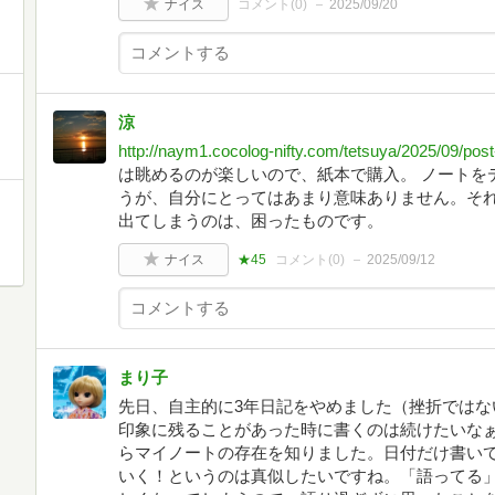
ナイス
コメント(
0
)
2025/09/20
涼
http://naym1.cocolog-nifty.com/tetsuya/2025/09/pos
は眺めるのが楽しいので、紙本で購入。 ノートを
うが、自分にとってはあまり意味ありません。そ
出てしまうのは、困ったものです。
ナイス
★45
コメント(
0
)
2025/09/12
まり子
先日、自主的に3年日記をやめました（挫折ではな
印象に残ることがあった時に書くのは続けたいなぁ
らマイノートの存在を知りました。日付だけ書い
いく！というのは真似したいですね。「語ってる