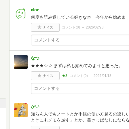
cloe
何度も読み返している好きな本 今年から始めま
ナイス
コメント(
0
)
2026/02/28
なつ
★★★☆☆ まずは私も始めてみようと思った。
ナイス
★3
コメント(
0
)
2026/01/18
かい
知らん人でもノートとか手帳の使い方見るの楽し
す
ときにもメモを足す」とか、書きっぱなしになら