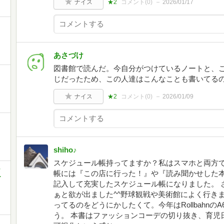
ナイス
★2
コメント(
0
)
2026/01/17
あさづけ
図書館で読んだ。今自分がつけているノートと、
じだったため、この人達はこんなことも書いてる
ナイス
★2
コメント(
0
)
2026/01/09
shiho♪
スケジュール帳持ってますか？私はスマホと両方
ラ
帳には『この店に行った！』や『読み聞かせした
ー
記入して充実したスケジュール帳になりました。 
ぁと欲が出ました^^野球観戦や美術館によく行き
ってるのをどうにかしたくて。今年はRollbahn
う。 本書はファッションコーデの切り抜き、育児