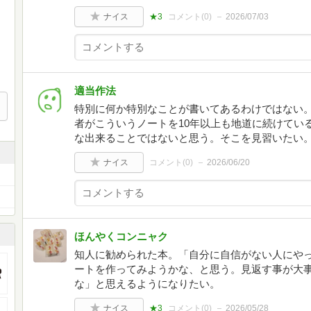
ナイス
★3
コメント(
0
)
2026/07/03
適当作法
特別に何か特別なことが書いてあるわけではない。
者がこういうノートを10年以上も地道に続けてい
な出来ることではないと思う。そこを見習いたい
ナイス
コメント(
0
)
2026/06/20
ほんやくコンニャク
知人に勧められた本。「自分に自信がない人にや
ートを作ってみようかな、と思う。見返す事が大
な」と思えるようになりたい。
ナイス
★3
コメント(
0
)
2026/05/28