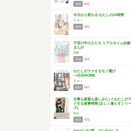
登録
642
今日から変わる わたしの24時間
Ｅｍｉ
登録
633
子宮の中の人たち リアルタイム妊娠
まんが
EMI
登録
624
わたしがラクするモノ選び
―OURHOME
Ｅｍｉ
登録
567
仕事も家庭も楽しみたい! わたしが
クする家事時間 (正しく暮らすシリ
ズ)
Emi
登録
476
おかたづけ育、はじめました。