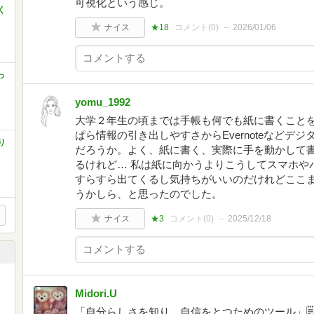
可視化という感じ。
く
ナイス
★18
コメント(
0
)
2026/01/06
っ
yomu_1992
大学２年生の頃までは手帳も何でも紙に書くこと
ぱら情報の引き出しやすさからEvernoteなどデ
り
だろうか。よく、紙に書く、実際に手を動かして
るけれど… 私は紙に向かうよりこうしてスマホや
すらすら出てくるし気持ちがいいのだけれどここ
うかしら、と思ったのでした。
ナイス
★3
コメント(
0
)
2025/12/18
Midori.U
「自分らしさを知り、自信をとつためのツール」🗒