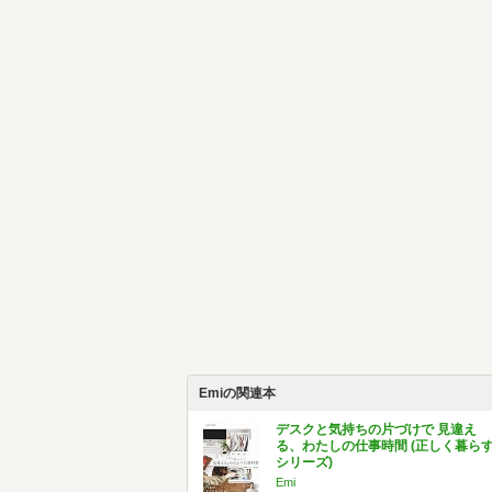
Emiの関連本
デスクと気持ちの片づけで 見違え
る、わたしの仕事時間 (正しく暮ら
シリーズ)
Emi