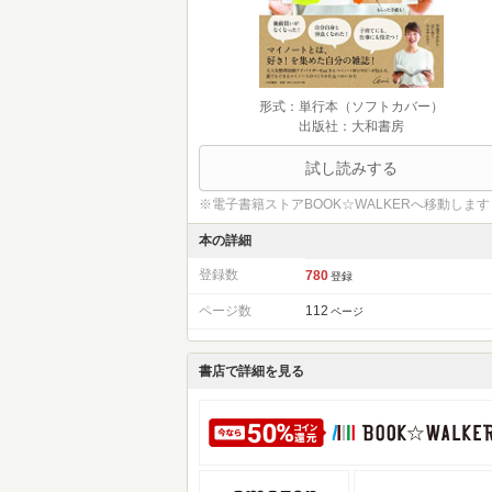
形式：単行本（ソフトカバー）
出版社：大和書房
試し読みする
※電子書籍ストアBOOK☆WALKERへ移動します
本の詳細
登録数
780
登録
ページ数
112
ページ
書店で詳細を見る