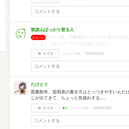
筑波山ばっかり登る人
ノート術、手帳術にハマっているので読
ネタバレ
た。よくこれでゴーサインが出たなぁと。
ナイス
コメント(
0
)
2026/03/14
たけとり
図書館本。提唱者の書き方はとっつきやすいんだ
じが出てきて、ちょっと気後れする…。
ナイス
★2
コメント(
0
)
2026/03/03