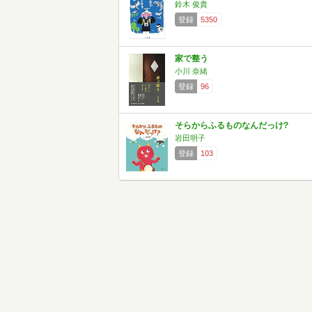
鈴木 俊貴
登録
5350
家で整う
小川 奈緒
登録
96
そらからふるものなんだっけ?
岩田明子
登録
103