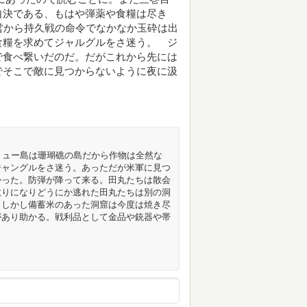
自決である、もはや弾薬や食糧は尽き
営から持久戦の命令でなかなか玉砕は出
食糧を求めてジャルグルをさ迷う。 ジ
で食べ繋いだのだ。だがこれから先には
でそこで敵に見つからないように夜に汲
リュー島は珊瑚礁の島だから作物は全然な
ジャングルをさ迷う。あっただが米軍に見つ
かった。防弾が降って来る。田丸たちは散会
散りになりどうにか逃れた田丸たちは別の洞
。しかし備蓄米のあった洞窟は今度は焼き尽
があり助かる。戦利品として金品や銃器や帯