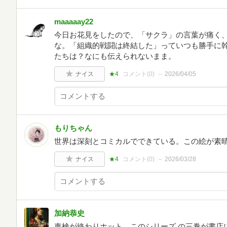
maaaaay22
今日お花見をしたので、「サクラ」の言葉が痛く
な。「組織的戦闘は終結した」っていつも勝手に
たちは？なにも伝えられないまま。
ナイス
★4
コメント(
0
)
2026/04/05
もりちゃん
世界は深刻とコミカルでできている。この絵が素晴
ナイス
★4
コメント(
0
)
2026/03/28
加納恭史
車検が終わりホット。このシリーズ の三巻が書店