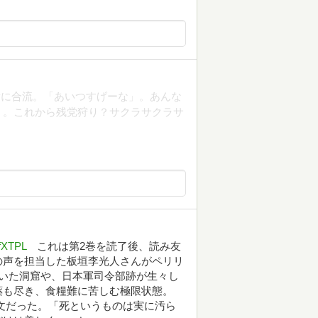
尉に合流。「あいつすげーな」。あんな
う。これから残党狩り？サクラサクラサ
fXTPL
これは第2巻を読了後、読み友
の声を担当した板垣李光人さんがペリリ
いた洞窟や、日本軍司令部跡が生々し
薬も尽き、食糧難に苦しむ極限状態。
文だった。「死というものは実に汚ら