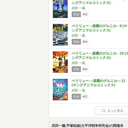
ングアニマルコミックス)
武田 一義
登録
442
ペリリュー ─楽園のゲルニカ─ 9 (ヤ
ングアニマルコミックス)
武田 一義
登録
384
ペリリュー ─楽園のゲルニカ─ 10 (
ングアニマルコミックス)
武田 一義
登録
384
ペリリュー ―楽園のゲルニカ― 11
(ヤングアニマルコミックス)
武田 一義
登録
402
もっと見る
武田一義,平塚柾緒(太平洋戦争研究会)の関連本