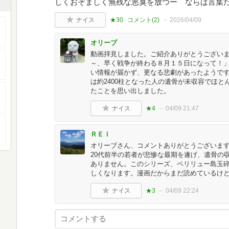
しくおぞましく無残な悪臭を放つー ならば言葉
ナイス
★30
コメント(
2
)
2026/04/09
オリーブ
動画拝見しました。ご紹介ありがとうござい
～、早く戦争が終わる８月１５日になって！
い情報が届かず、更なる悲劇があったようで
は約2400柱となった人の遺骨が未収容でほと
たことを思い出しました。
ナイス
★4
04/09 21:47
ＲＥＩ
オリーブさん、コメントありがとうございます
20代前半の若者が悲惨な最期を遂げ、遺骨の
ありません。このシリーズ、ペリリュー島玉
しくなります。漫画だからまだ読めているけ
ナイス
★3
04/09 22:24