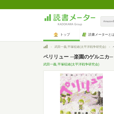
Amazo
トップ
読書メーターと
トップ
武田一義,平塚柾緒(太平洋戦争研究会)
ペリリュー ─楽園のゲルニカ─ 
武田一義,平塚柾緒(太平洋戦争研究会)