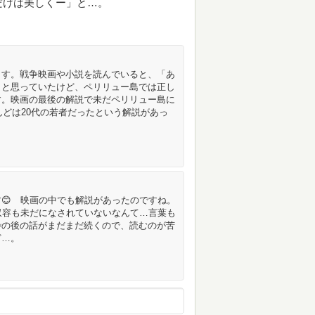
だけは美しくー」と…。
ます。戦争映画や小説を読んでいると、「あ
」と思っていたけど、ペリリュー島では正し
す。映画の最後の解説で未だペリリュー島に
んどは20代の若者だったという解説があっ
😊 映画の中でも解説があったのですね。
収容も未だになされていないなんて…言葉も
砕の後の話がまだまだ続くので、読むのが苦
ど…。