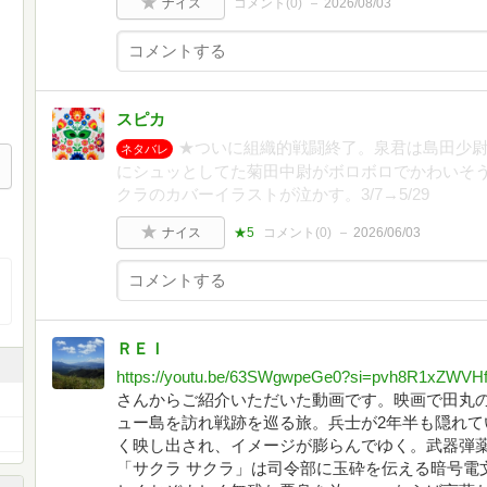
ナイス
コメント(
0
)
2026/08/03
スピカ
★ついに組織的戦闘終了。泉君は島田少
ネタバレ
にシュッとしてた菊田中尉がボロボロでかわいそ
クラのカバーイラストが泣かす。3/7→5/29
ナイス
★5
コメント(
0
)
2026/06/03
ＲＥＩ
https://youtu.be/63SWgwpeGe0?si=pvh8R1xZWVH
さんからご紹介いただいた動画です。映画で田丸
ュー島を訪れ戦跡を巡る旅。兵士が2年半も隠れて
く映し出され、イメージが膨らんでゆく。武器弾
「サクラ サクラ」は司令部に玉砕を伝える暗号電