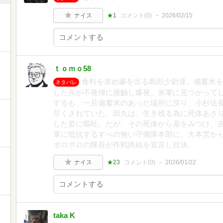
ナイス
★1
コメント(
0
)
2026/02/15
ｔｏｍｏ58
食料を求め壕を出る島田少尉達。備蓄米
ネタバレ
した兵が不発弾に接触し爆発。米軍に見つかって
するも、一旦備蓄米のあった場所に戻り、小杉伍
尽くされていた。田丸は、生き残る為に死体あさ
した姿に嘔吐。だが、その死体から薬をみつけ、
軍に抵抗するすべの無い守備隊本部に、大本営か
ボロボロの隊長が作戦終結を宣言し自決。
ナイス
★23
コメント(
0
)
2026/01/22
taka K