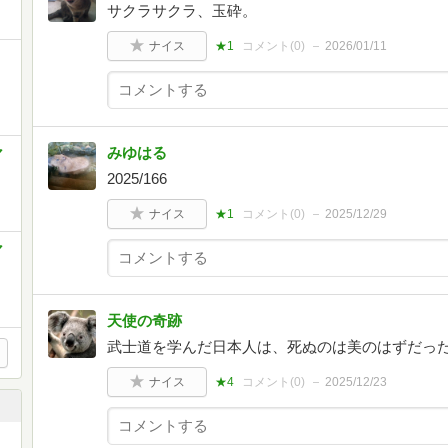
サクラサクラ、玉砕。
ナイス
★1
コメント(
0
)
2026/01/11
みゆはる
マ
2025/166
ナイス
★1
コメント(
0
)
2025/12/29
マ
天使の奇跡
武士道を学んだ日本人は、死ぬのは美のはずだっ
ナイス
★4
コメント(
0
)
2025/12/23