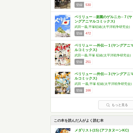
登録
530
ペリリュー ─楽園のゲルニカ─ 7 (ヤ
ングアニマルコミックス)
武田一義,平塚柾緒(太平洋戦争研究会)
登録
472
ペリリュー ―外伝― 1 (ヤングアニ
ルコミックス)
武田一義,平塚 柾緒(太平洋戦争研究会)
登録
251
ペリリュー ―外伝― 3 (ヤングアニ
ルコミックス)
武田 一義,平塚 柾緒(太平洋戦争研究会)
登録
166
もっと見る
この本を読んだ人がよく読む本
メダリスト(15) (アフタヌーンKC)