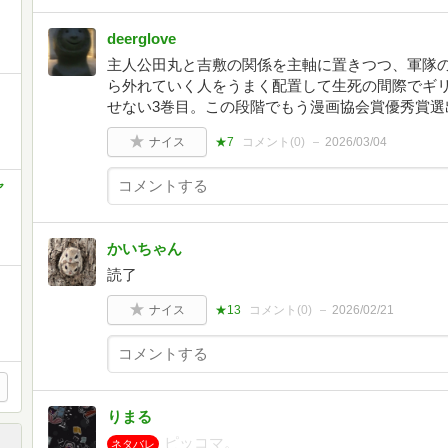
deerglove
主人公田丸と吉敷の関係を主軸に置きつつ、軍隊
ら外れていく人をうまく配置して生死の間際でギ
せない3巻目。この段階でもう漫画協会賞優秀賞選
ナイス
★7
コメント(
0
)
2026/03/04
ヤ
かいちゃん
読了
ナイス
★13
コメント(
0
)
2026/02/21
りまる
ピッコマ。
ネタバレ