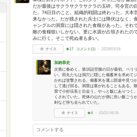
だが最後はサクラサクラサクラの玉砕。司令官の
た。74日目のこと。組織的戦闘は終わった。大本
来なかった。だが残された兵士には降伏はなく、
ャングルの洞窟には隠された食糧があった。それ
敵の食糧狙いしかない。更に水源が占領されたの
みに行く。そこで死ぬ者も多い。
ナイス
★17
コメント(
1
)
2026/03/19
加納恭史
次第に春めく。第16話空腹の日が最初。ペリ
い。田丸たちは洞穴に隠した備蓄米を求めて
かれば攻撃される。備蓄米を運ぶ部途中見つ
して逃げ回る。洞窟は塞がれることもある。
窟で小杉伍長と出会う。やっと飯にありつく
くされていた。死体の山だが側に良い飯ごう
剣など持ち去られていた。
ナイス
★4
03/20 08:36