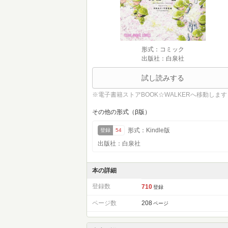
形式：コミック
出版社：白泉社
試し読みする
※電子書籍ストアBOOK☆WALKERへ移動します
その他の形式（β版）
形式：Kindle版
登録
54
出版社：白泉社
本の詳細
登録数
710
登録
ページ数
208
ページ