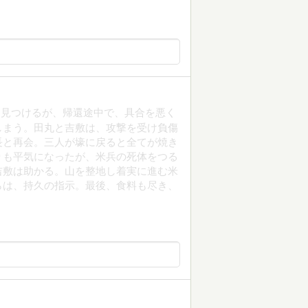
を見つけるが、帰還途中で、具合を悪く
しまう。田丸と吉敷は、攻撃を受け負傷
長と再会。三人が壕に戻ると全てが焼き
りも平気になったが、米兵の死体をつる
吉敷は助かる。山を整地し着実に進む米
らは、持久の指示。最後、食料も尽き、