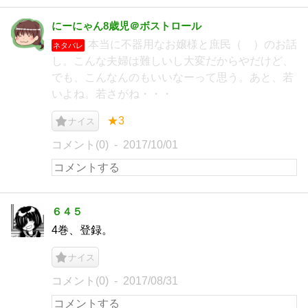
にーにゃん8歳児＠ボストロール
本当に不器用なお嬢様と庶民（ ）のお話
ネタバレ
し。こんな夫婦は難しいし大変だからやだけど、
でも、こんなんのもいいなーって思う。あと、若
いよね。若さがね・・・
★3
ナイス
コメント(0)
2017/10/01
６４５
4巻、登録。
ナイス
コメント(0)
2017/08/31