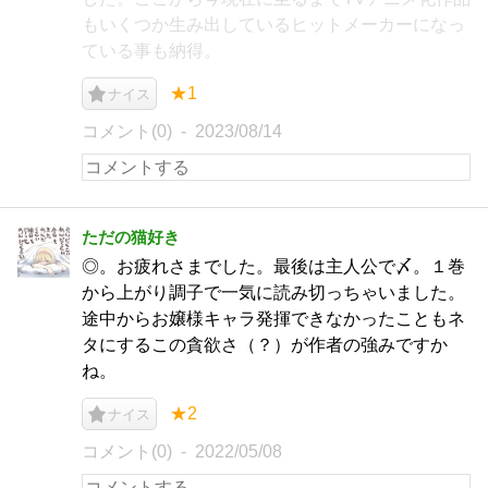
もいくつか生み出しているヒットメーカーになっ
ている事も納得。
★1
ナイス
コメント(0)
2023/08/14
ただの猫好き
◎。お疲れさまでした。最後は主人公で〆。１巻
から上がり調子で一気に読み切っちゃいました。
途中からお嬢様キャラ発揮できなかったこともネ
タにするこの貪欲さ（？）が作者の強みですか
ね。
★2
ナイス
コメント(0)
2022/05/08