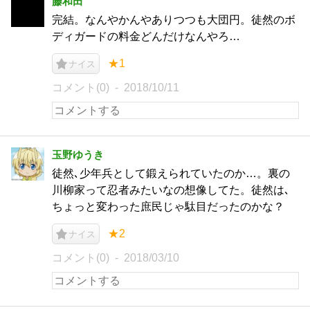
藤和田
完結。なんやかんやありつつも大団円。徒然のボ
ディガードの料金どんだけなんやろ…
★1
ナイス
コメント(0)
2018/10/11
玉野ゆうき
徒然､少年兵として鍛えられていたのか…。裏の
川柳家って忍者みたいなの想像してた。徒然は､
ちょっと変わった庶民じゃ駄目だったのかな？
★2
ナイス
コメント(0)
2018/03/10