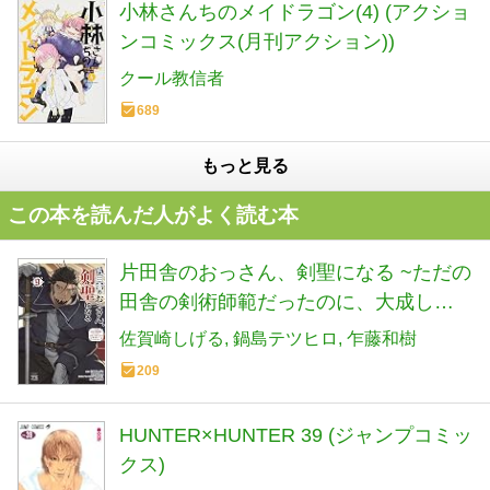
小林さんちのメイドラゴン(4) (アクショ
ンコミックス(月刊アクション))
クール教信者
689
もっと見る
この本を読んだ人がよく読む本
片田舎のおっさん、剣聖になる ~ただの
田舎の剣術師範だったのに、大成した
弟子たちが俺を放ってくれない件~ 9 (9)
佐賀崎しげる
鍋島テツヒロ
乍藤和樹
(ヤングチャンピオンコミックス)
209
HUNTER×HUNTER 39 (ジャンプコミッ
クス)