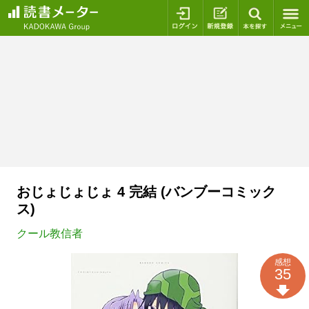
ログイン
新規登録
本を探
おじょじょじょ 4 完結 (バンブーコミック
ス)
クール教信者
感想
35