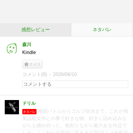
感想レビュー
ネタバレ
森川
Kindle
ナイス
コメント(0)
2026/06/10
ドリル
格闘バトルからゴルフ対決まで。これが商
ネタバレ
業誌処女作との事で好きな物、好きに詰め込みな
がらも纏め切った、粗削りながら魅力ある作品で
した。ここから今現在に至るまでTVアニメ化作品