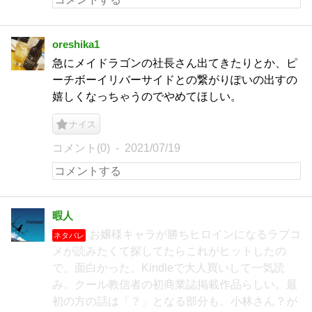
oreshika1
急にメイドラゴンの社長さん出てきたりとか、ピ
ーチボーイリバーサイドとの繋がりぽいの出すの
嬉しくなっちゃうのでやめてほしい。
ナイス
コメント(0)
2021/07/19
暇人
お嬢様キャラが勝ちヒロインになるラブコ
ネタバレ
メが読みたくて探してたらこれがヒットしたの
で。面白かった。Kindleで大人買いして一気読
み。クール教信者の初商業誌掲載作品らしい。最
初の方の話は「？」となる部分も。小林さん？が