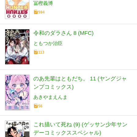
冨樫義博
594
令和のダラさん 8 (MFC)
ともつか治臣
113
のあ先輩はともだち。 11 (ヤングジャ
ンプコミックス)
あきやまえんま
56
これ描いて死ね (9) (ゲッサン少年サン
デーコミックススペシャル)