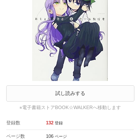
試し読みする
※電子書籍ストアBOOK☆WALKERへ移動します
登録数
132
登録
ページ数
106
ページ