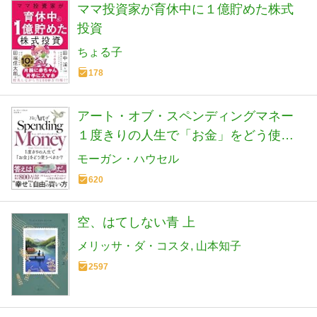
ママ投資家が育休中に１億貯めた株式
投資
ちょる子
178
アート・オブ・スペンディングマネー
１度きりの人生で「お金」をどう使う
べきか？
モーガン・ハウセル
620
空、はてしない青 上
メリッサ・ダ・コスタ
山本知子
2597