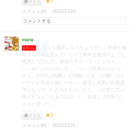
★2
ナイス
コメント(0)
2025/11/24
maria
しばらく積読してたがようやく。何冊か橘
ネタバレ
玲さんの本は読んでいたので前半は復習のような
気持ちで読んだ。最後の方の「うつとセロトニ
ン」あたりからほぅほぅ、という気持ちになって
きた。SS型は(躁鬱とは別物だと思うが)鬱になり
やすいが幸福も感じやすい。超充と貧困の白黒思
考になっていたかもしれないなと。この世に万人
受けするようなものはないし、類友とは仲良くし
ようと思った。
★2
ナイス
コメント(0)
2025/11/21