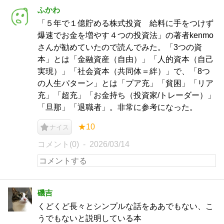
ふかわ
「５年で１億貯める株式投資 給料に手をつけず
爆速でお金を増やす４つの投資法」の著者kenmo
さんが勧めていたので読んでみた。「3つの資
本」とは「金融資産（自由）」「人的資本（自己
実現）」「社会資本（共同体＝絆）」で、「8つ
の人生パターン」とは「プア充」「貧困」「リア
充」「超充」「お金持ち（投資家/トレーダー）」
「旦那」「退職者」。非常に参考になった。
★10
ナイス
コメント(0)
2026/03/14
磯吉
くどくど長々とシンプルな話をああでもない、こ
うでもないと説明している本