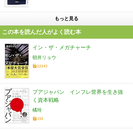
もっと見る
この本を読んだ人がよく読む本
イン・ザ・メガチャーチ
朝井リョウ
22243
プアジャパン インフレ世界を生き抜
く資本戦略
橘玲
155