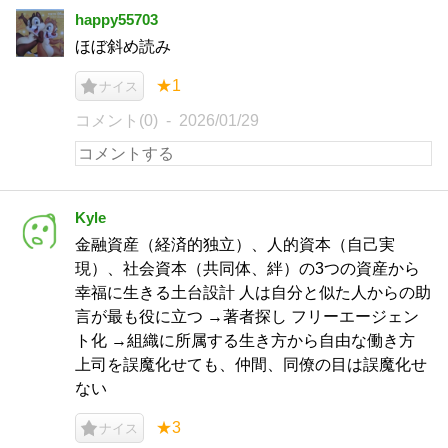
happy55703
ほぼ斜め読み
★1
ナイス
コメント(0)
2026/01/29
Kyle
金融資産（経済的独立）、人的資本（自己実
現）、社会資本（共同体、絆）の3つの資産から
幸福に生きる土台設計 人は自分と似た人からの助
言が最も役に立つ →著者探し フリーエージェン
ト化 →組織に所属する生き方から自由な働き方
上司を誤魔化せても、仲間、同僚の目は誤魔化せ
ない
★3
ナイス