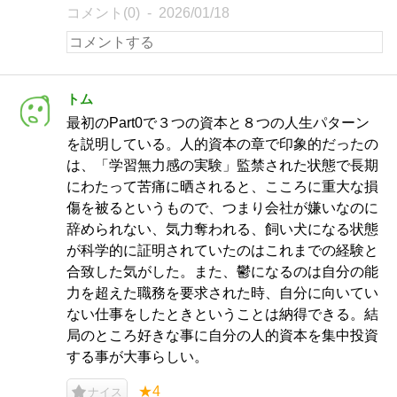
コメント(0)
2026/01/18
トム
最初のPart0で３つの資本と８つの人生パターン
を説明している。人的資本の章で印象的だったの
は、「学習無力感の実験」監禁された状態で長期
にわたって苦痛に晒されると、こころに重大な損
傷を被るというもので、つまり会社が嫌いなのに
辞められない、気力奪われる、飼い犬になる状態
が科学的に証明されていたのはこれまでの経験と
合致した気がした。また、鬱になるのは自分の能
力を超えた職務を要求された時、自分に向いてい
ない仕事をしたときということは納得できる。結
局のところ好きな事に自分の人的資本を集中投資
する事が大事らしい。
★4
ナイス