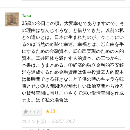
Taka
35歳の今日この頃。大変幸せでありますので、そ
の理由はなんじゃろな、と借りてきた。以前の私
との違いとは。日本に生まれたのが、今ここにい
るのは当然の奇跡で幸運。幸福とは、①自由を手
にするための金融資本。②自己実現のための人的
資本。③共同体を満たす人的資本。の三つから。
本書はこうまとめる。①経済的独立金融的不安解
消を達成するため金融資産は集中投資②人的資本
は長時間できる好きなこと子供の時のキャラを転
職とせよ③人間関係が煩わしい政治空間からゆる
い貨幣空間に写り、小さくて深い愛情空間を作成
せよ。はて私の場合は
★18
ナイス
コメント(0)
2025/12/07