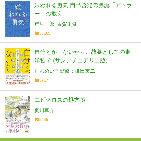
嫌われる勇気 自己啓発の源流「アドラ
ー」の教え
岸見一郎
古賀史健
56165
自分とか、ないから。教養としての東
洋哲学 (サンクチュアリ出版)
しんめいP
監修：鎌田東二
5717
エピクロスの処方箋
夏川草介
5045