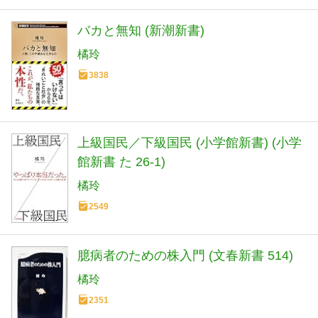
バカと無知 (新潮新書)
橘玲
3838
上級国民／下級国民 (小学館新書) (小学
館新書 た 26-1)
橘玲
2549
臆病者のための株入門 (文春新書 514)
橘玲
2351