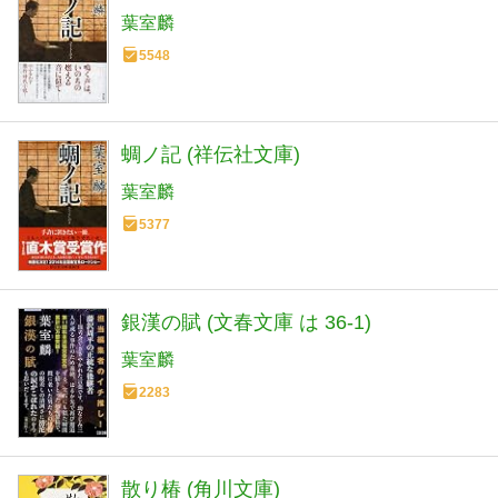
葉室麟
5548
蜩ノ記 (祥伝社文庫)
葉室麟
5377
銀漢の賦 (文春文庫 は 36-1)
葉室麟
2283
散り椿 (角川文庫)