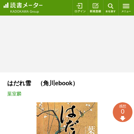
ログイン
新規登録
本を探
はだれ雪 （角川ebook）
葉室麟
感想
0