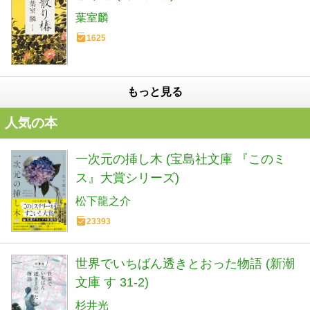
葉室麟
1625
もっと見る
人気の本
一次元の挿し木 (宝島社文庫 『このミ
ス』大賞シリーズ)
松下龍之介
23393
世界でいちばん透きとおった物語 (新潮
文庫 す 31-2)
杉井光