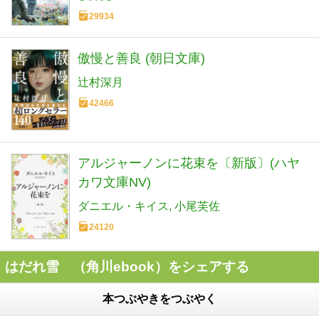
29934
傲慢と善良 (朝日文庫)
辻村深月
42466
アルジャーノンに花束を〔新版〕(ハヤ
カワ文庫NV)
ダニエル・キイス
小尾芙佐
24120
はだれ雪 （角川ebook）をシェアする
本つぶやきをつぶやく